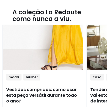
A coleção La Redoute
como nunca a viu.
moda
mulher
casa
Vestidos compridos: como usar
Tendênc
esta peça versátil durante todo
vai es
o ano?
de inte