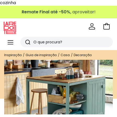
cozinha
Remate Final até -50%,
aproveitar!
Ir
para
La
o
Redoute
Menu
Pesquisar
carri
Últimos
Inspiração
Guia de inspiração
Casa
Decoração
artigos
vistos