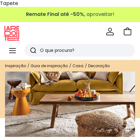
Tapete
Remate Final até -50%,
aproveitar!
Ir
para
La
o
Redoute
Menu
Pesquisar
carri
Últimos
Inspiração
Guia de inspiração
Casa
Decoração
artigos
vistos