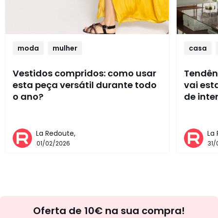
moda
mulher
casa
Vestidos compridos: como usar
Tendênc
esta peça versátil durante todo
vai es
o ano?
de inte
La Redoute,
La
01/02/2026
31/
Newsletter
Oferta de 10€ na sua compra!