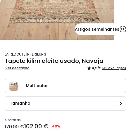
Artigos semelhantes
LA REDOUTE INTERIEURS
Tapete kilim efeito usado, Navaja
Ver descrição
4,5
/5
132 avaliações
Multicolor
Tamanho
A partir de
102.00 €
170.00 €
-40%