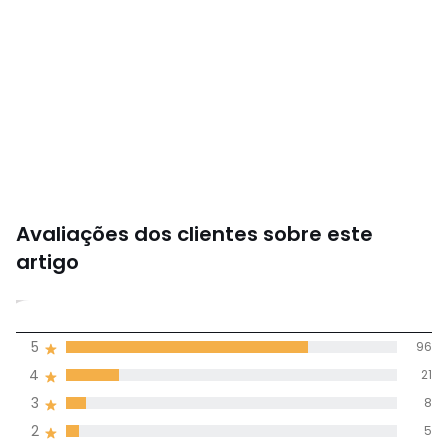
Avaliações dos clientes sobre este
artigo
4,5
5
96
(132)
média de
4
21
avaliações em
3
8
todos os idiomas
2
5