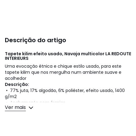
Descrição do artigo
Tapete kilim efeito usado, Navaja multicolor
LA REDOUTE
INTERIEURS
Uma evocação étnica e chique estilo usado, para este
tapete kilim que nos mergulha num ambiente suave e
acolhedor
Descrição:
• 77% juta, 17% algodão, 6% poliéster, efeito usado, 1400
g/m2
• Acabamento com franjas
Ver mais
• Fabrico artesanal
Qualidade
Entrançado à mão, cada peça é única. Tendo em conta o
fabrico artesanal, o tapete de juta não é adequado para