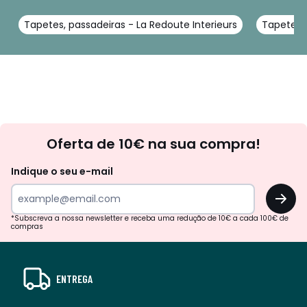
Tapetes, passadeiras - La Redoute Interieurs
Tapetes d
Newsletter
Oferta de 10€ na sua compra!
Indique o seu e-mail
OK
*Subscreva a nossa newsletter e receba uma redução de 10€ a cada 100€ de
compras
ENTREGA