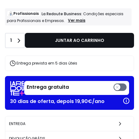
Profissionais
La Redoute Business:
Condições especiais
Profissionais
Ver mais
para Profissionais e Empresas.
La
Redoute
Business:
Quantidade
1
JUNTAR AO CARRINHO
Condições
especiais
para
Profissionais
e
Entrega prevista em 5 dias úteis
Empresas.
Entrega gratuita
30 dias de oferta, depois 19,90€/ano
ENTREGA
DEVOLUÇÃO GRÁTIS