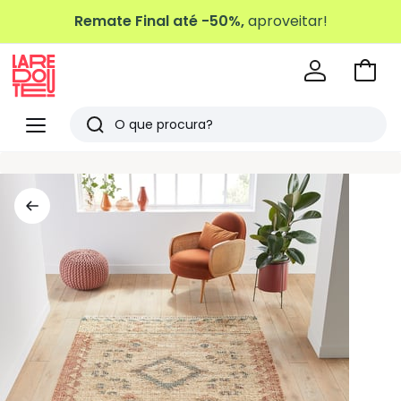
Remate Final até -50%,
aproveitar!
Ir
para
La
o
Redoute
Menu
Pesquisar
carri
Últimos
artigos
vistos