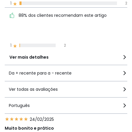
1
2
Avaliações 100% autênticas,
88% dos clientes
5
96
88% dos clientes recomendam este artigo
recomendam este artigo
4
21
3
8
2
5
1
2
Ver mais detalhes
Da + recente para a - recente
Ver todas as avaliações
Português
24/02/2025
Muito bonito e prático