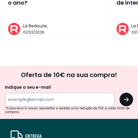
o ano?
de inte
La Redoute,
La
01/02/2026
31/
Newsletter
Oferta de 10€ na sua compra!
Indique o seu e-mail
OK
*Subscreva a nossa newsletter e receba uma redução de 10€ a cada 100€ de
compras
ENTREGA