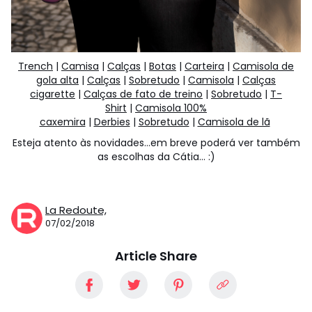
Trench
|
Camisa
|
Calças
|
Botas
|
Carteira
|
Camisola de
gola alta
|
Calças
|
Sobretudo
|
Camisola
|
Calças
cigarette
|
Calças de fato de treino
|
Sobretudo
|
T-
Shirt
|
Camisola 100%
caxemira
|
Derbies
|
Sobretudo
|
Camisola de lã
Esteja atento às novidades…em breve poderá ver também
as escolhas da Cátia… :)
La Redoute,
07/02/2018
Article Share