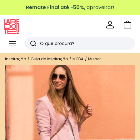
Remate Final até -50%,
aproveitar!
Ir
para
La
o
Redoute
Menu
Pesquisar
carri
Últimos
Inspiração
Guia de inspiração
MODA
Mulher
artigos
vistos