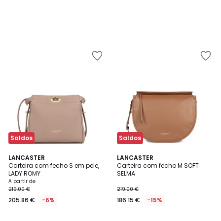
Saldos
Saldos
2
2
LANCASTER
2
LANCASTER
/
Carteira com fecho S em pele,
Carteira com fecho M SOFT
Cores
Cores
5
LADY ROMY
SELMA
A partir de
219.00 €
219.00 €
205.86 €
-6%
186.15 €
-15%