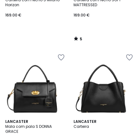
5
Horizon
MATTRESSED
169.00 €
169.00 €
5
/
5
3
5
LANCASTER
LANCASTER
/
/
Mala com pala S DONNA
Carteira
5
5
GRACE