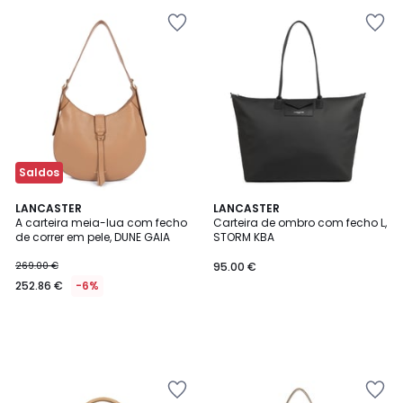
Saldos
LANCASTER
LANCASTER
A carteira meia-lua com fecho
Carteira de ombro com fecho L,
de correr em pele, DUNE GAIA
STORM KBA
269.00 €
95.00 €
252.86 €
-6%