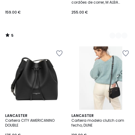
5
cordões de correr, M ALBA
DOUBLE
159.00 €
255.00 €
5
/
5
4,6
LANCASTER
LANCASTER
/ 5
Carteira CITY AMERICANINO
Carteira modelo clutch com
DOUBLE
fecho, DUNE