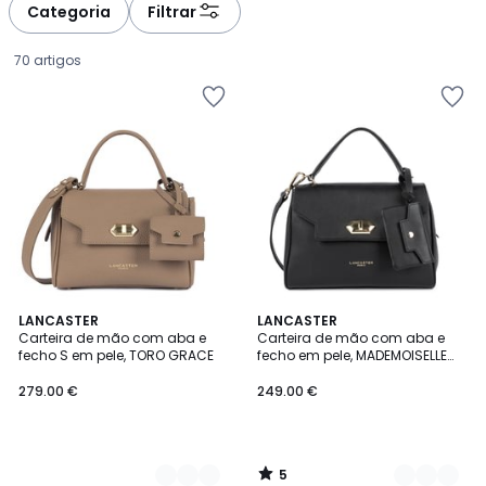
à
à
Categoria
Filtrar
gauche
droite
70 artigos
5
2
LANCASTER
2
LANCASTER
/
Carteira de mão com aba e
Carteira de mão com aba e
Cores
Cores
5
fecho S em pele, TORO GRACE
fecho em pele, MADEMOISELLE
279.00
GRACE
279.00 €
249.00 €
€.
5
/