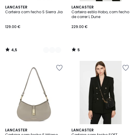
4,5
5
2
LANCASTER
LANCASTER
/ 5
/
Carteira com fecho S Sierra Jia
Carteira estilo Hobo, com fecho
Cores
5
de correr L Dune
129.00 €
229.00 €
4,5
5
/
/
5
5
5
LANCASTER
LANCASTER
/
Carteira com fecho S Milano
Carteira com fecho SOFT