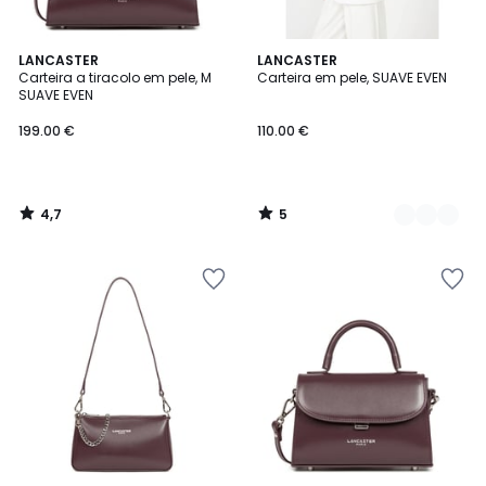
4,7
5
LANCASTER
4
LANCASTER
/ 5
/
Carteira a tiracolo em pele, M
Carteira em pele, SUAVE EVEN
Cores
5
SUAVE EVEN
199.00 €
110.00 €
4,7
5
/
/
5
5