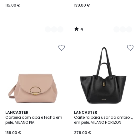
115.00 €
139.00 €
4
/
5
LANCASTER
LANCASTER
Carteira com aba e fecho em
Carteira para usar ao ombro L,
pele, MILANO PIA
em pele, MILANO HORIZON
189.00 €
279.00 €