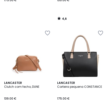
175.00 €
139.00 €
4,6
/
5
4,5
LANCASTER
2
LANCASTER
/ 5
Clutch com fecho, DUNE
Carteira pequena CONSTANCE
Cores
139.00 €
175.00 €