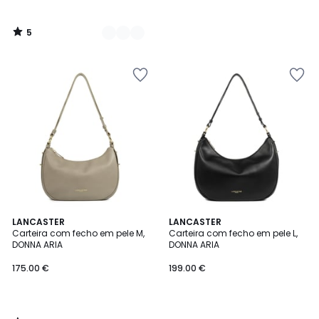
5
/
5
5
LANCASTER
LANCASTER
/
Carteira com fecho em pele M,
Carteira com fecho em pele L,
5
DONNA ARIA
DONNA ARIA
175.00 €
199.00 €