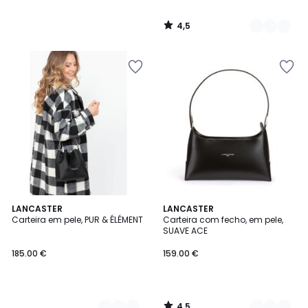
4,5
/
5
4,5
2
LANCASTER
3
LANCASTER
/ 5
Carteira em pele, PUR & ÉLÉMENT
Carteira com fecho, em pele,
Cores
Cores
SUAVE ACE
185.00 €
159.00 €
4,5