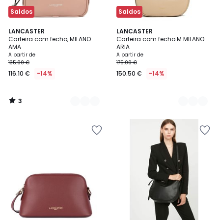
Saldos
Saldos
3
2
LANCASTER
2
LANCASTER
/
Carteira com fecho, MILANO
Carteira com fecho M MILANO
Cores
Cores
5
AMA
ARIA
A partir de
A partir de
135.00 €
175.00 €
116.10 €
-14%
150.50 €
-14%
3
/
5