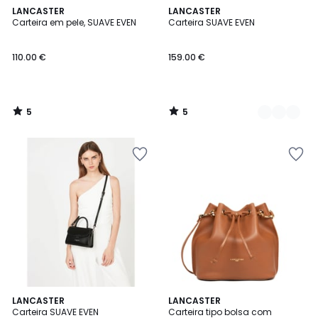
5
5
LANCASTER
2
LANCASTER
/
/
Carteira em pele, SUAVE EVEN
Carteira SUAVE EVEN
Cores
5
5
110.00 €
159.00 €
5
5
/
/
5
5
5
LANCASTER
2
LANCASTER
/
Carteira SUAVE EVEN
Carteira tipo bolsa com
Cores