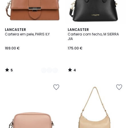
5
4
2
LANCASTER
LANCASTER
/
/
Carteira em pele, PARIS ILY
Carteira com fecho, M SIERRA
Cores
5
5
JIA
169.00 €
175.00 €
5
4
/
/
5
5