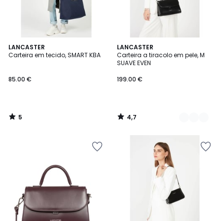
5
4,7
LANCASTER
2
LANCASTER
/
/ 5
Carteira em tecido, SMART KBA
Carteira a tiracolo em pele, M
Cores
5
SUAVE EVEN
85.00 €
199.00 €
5
4,7
/
/
5
5