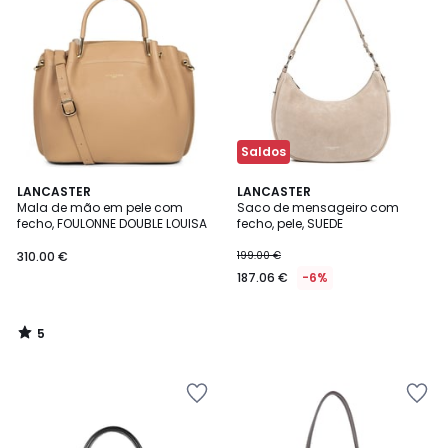
Saldos
5
LANCASTER
LANCASTER
/
Mala de mão em pele com
Saco de mensageiro com
5
fecho, FOULONNE DOUBLE LOUISA
fecho, pele, SUEDE
310.00 €
199.00 €
187.06 €
-6%
5
/
5