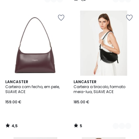
/
5
4,5
5
LANCASTER
3
LANCASTER
/ 5
/
Carteira com fecho, em pele,
Carteira a tiracolo, formato
Cores
5
SUAVE ACE
meia-lua, SUAVE ACE
159.00 €
185.00 €
4,5
5
/
/
5
5