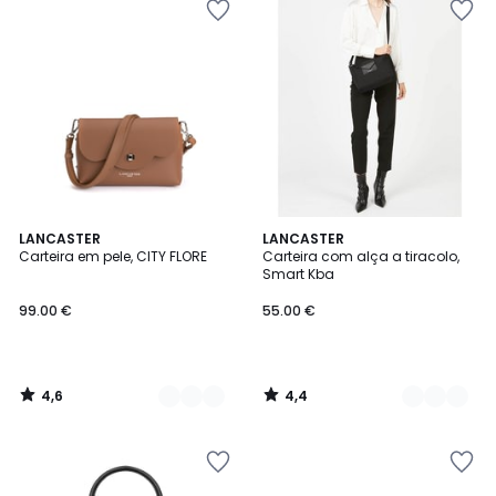
4,6
4,4
3
LANCASTER
5
LANCASTER
/ 5
/ 5
Carteira em pele, CITY FLORE
Carteira com alça a tiracolo,
Cores
Cores
Smart Kba
99.00 €
55.00 €
4,6
4,4
/
/
5
5