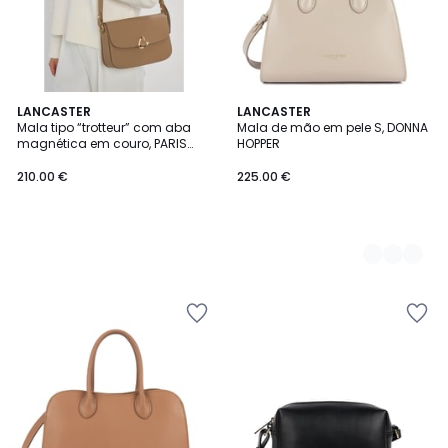
LANCASTER
2
LANCASTER
Mala tipo “trotteur” com aba
Mala de mão em pele S, DONNA
Cores
magnética em couro, PARIS
HOPPER
PHILOS
210.00 €
225.00 €