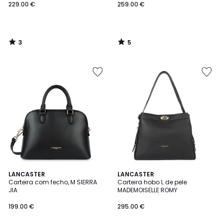
229.00 €
259.00 €
3
5
/
/
5
5
5
3
LANCASTER
LANCASTER
/
Carteira com fecho, M SIERRA
Carteira hobo L de pele
Cores
5
JIA
MADEMOISELLE ROMY
199.00 €
295.00 €