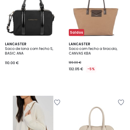
Saldos
LANCASTER
LANCASTER
Saco de lona com fecho S,
Saco com fecho a tiracolo,
BASIC ANA
CANVAS KBA
110.00 €
139.00 €
132.05 €
-5%