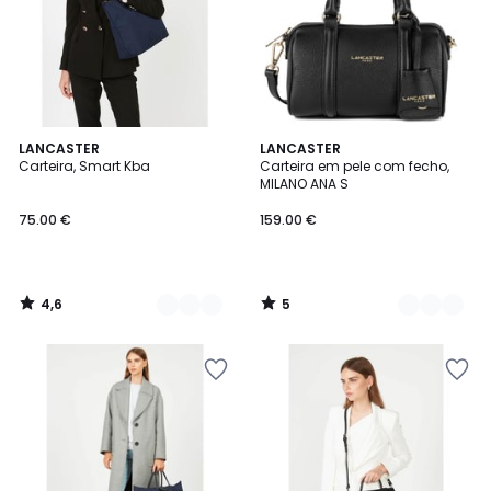
4,6
5
2
LANCASTER
2
LANCASTER
/ 5
/
Carteira, Smart Kba
Carteira em pele com fecho,
Cores
Cores
5
MILANO ANA S
75.00 €
159.00 €
4,6
5
/
/
5
5