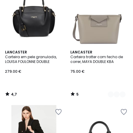
4,7
5
LANCASTER
3
LANCASTER
/ 5
/
Carteira em pele granulada,
Carteira trotter com fecho de
Cores
5
LOUISA FOULONNE DOUBLE
correr, MAYA DOUBLE KBA
279.00 €
75.00 €
4,7
5
/
/
5
5