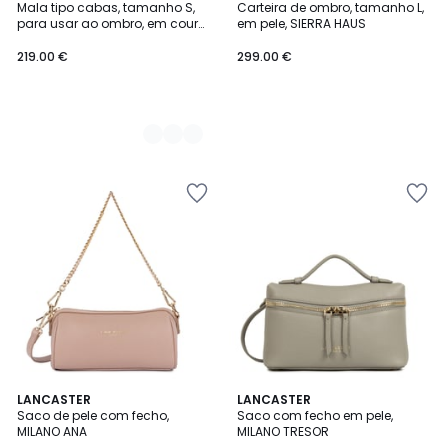
Mala tipo cabas, tamanho S,
Carteira de ombro, tamanho L,
Cores
para usar ao ombro, em couro,
em pele, SIERRA HAUS
SIERRA HAUS
219.00 €
299.00 €
4
2
LANCASTER
2
LANCASTER
/
Saco de pele com fecho,
Saco com fecho em pele,
Cores
Cores
5
MILANO ANA
MILANO TRESOR