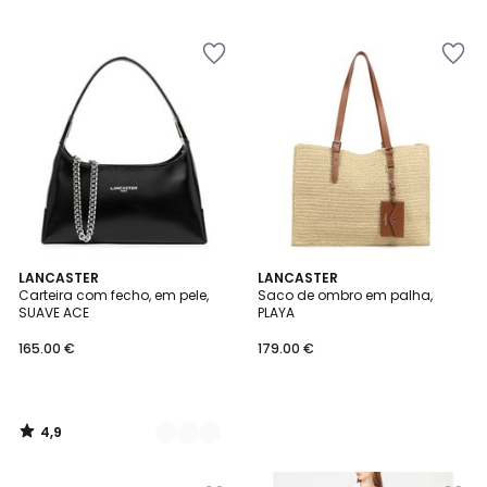
5
4,9
2
LANCASTER
LANCASTER
/ 5
Carteira com fecho, em pele,
Saco de ombro em palha,
Cores
SUAVE ACE
PLAYA
165.00 €
179.00 €
4,9
/
5