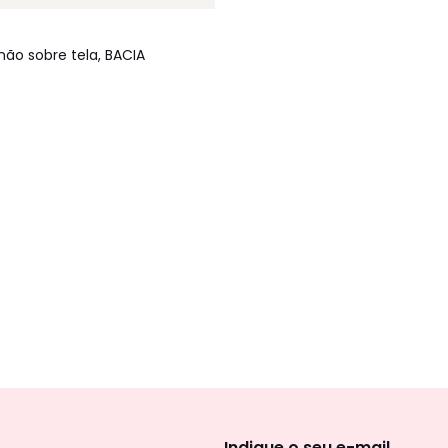
mão sobre tela, BACIA
Newsletter
Indique o seu e-mail