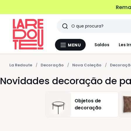
Remat
Pesquisar
Últimos
Saldos
Les Ir
MENU
Menu
artigos
La
Redoute
vistos
La Redoute
Decoração
Nova Coleção
Decoraçã
Novidades decoração de p
Objetos de
decoração