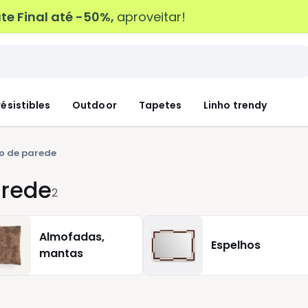
e Final até -50%,
aproveitar!
résistibles
Outdoor
Tapetes
Linho trendy
o de parede
arede
2
Almofadas,
Espelhos
mantas