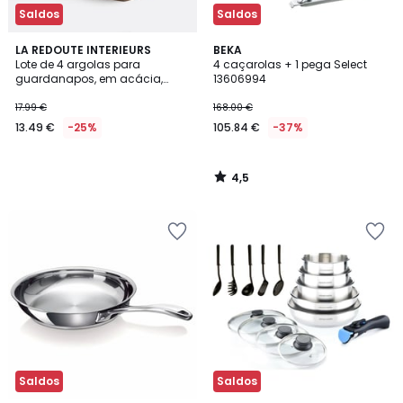
Saldos
Saldos
4,5
LA REDOUTE INTERIEURS
BEKA
/ 5
Lote de 4 argolas para
4 caçarolas + 1 pega Select
guardanapos, em acácia,
13606994
Akacito
17.99 €
168.00 €
13.49 €
-25%
105.84 €
-37%
4,5
/
5
Saldos
Saldos