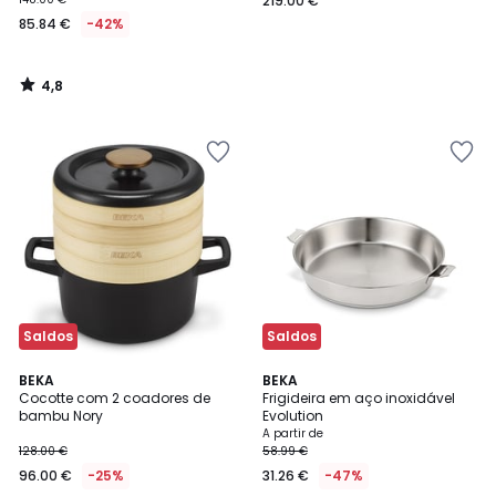
219.00 €
85.84 €
-42%
4,8
/
5
Saldos
Saldos
5
4,7
BEKA
BEKA
/
/ 5
Cocotte com 2 coadores de
Frigideira em aço inoxidável
5
bambu Nory
Evolution
A partir de
128.00 €
58.99 €
96.00 €
-25%
31.26 €
-47%