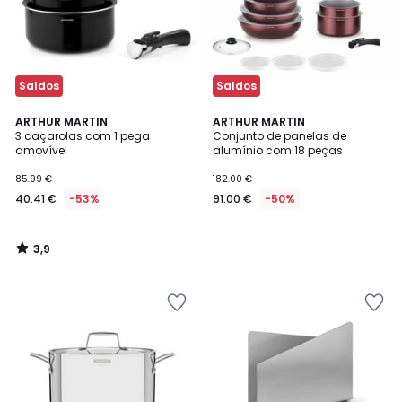
Saldos
Saldos
3,9
ARTHUR MARTIN
ARTHUR MARTIN
/ 5
3 caçarolas com 1 pega
Conjunto de panelas de
amovível
alumínio com 18 peças
85.99 €
182.00 €
40.41 €
-53%
91.00 €
-50%
3,9
/
5