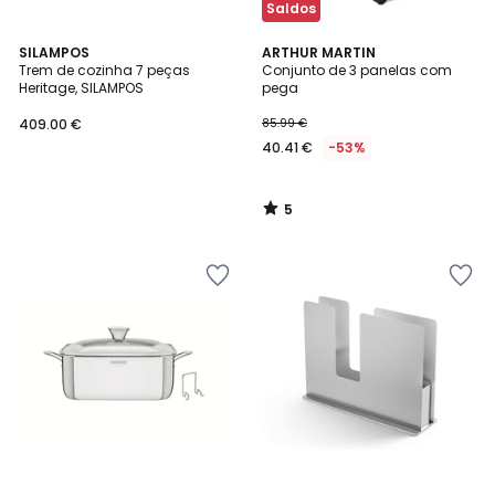
Saldos
5
SILAMPOS
ARTHUR MARTIN
/
Trem de cozinha 7 peças
Conjunto de 3 panelas com
5
Heritage, SILAMPOS
pega
409.00 €
85.99 €
40.41 €
-53%
5
/
5