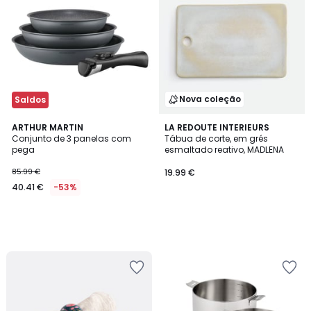
Nova coleção
Saldos
ARTHUR MARTIN
LA REDOUTE INTERIEURS
Conjunto de 3 panelas com
Tábua de corte, em grés
pega
esmaltado reativo, MADLENA
85.99 €
19.99 €
40.41 €
-53%