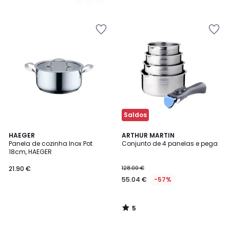
Saldos
5
HAEGER
ARTHUR MARTIN
/
Panela de cozinha Inox Pot
Conjunto de 4 panelas e pega
5
18cm, HAEGER
21.90 €
128.00 €
55.04 €
-57%
5
/
5