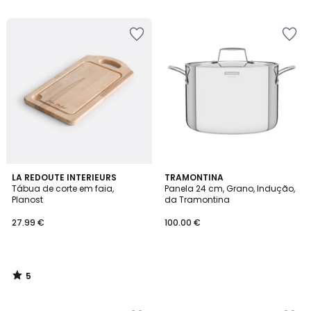
5
5
5
LA REDOUTE INTERIEURS
TRAMONTINA
/
Tábua de corte em faia,
Panela 24 cm, Grano, Indução,
5
Planost
da Tramontina
27.99 €
100.00 €
5
/
5