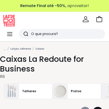
Remate Final até -50%,
aproveitar!
Ir
para
La
o
Redoute
Menu
Pesquisar
carri
Últimos
...
artigos
Loiças, talheres
Caixas
Caixas La Redoute for
vistos
Business
88
Talheres
Pratos