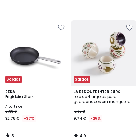
Saldos
Saldos
5
4,9
BEKA
LA REDOUTE INTERIEURS
/
/ 5
Frigideira Stark
Lote de 4 argolas para
5
guardanapos em mangueira,
Anselme
A partir de
51.99 €
12.99 €
32.75 €
-37%
9.74 €
-25%
5
4,9
/
/