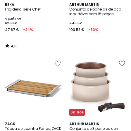
4,3
BEKA
ARTHUR MARTIN
/ 5
Frigideira, série Chef
Conjunto de panelas de aço
inoxidável com 15 peças
A partir de
62.99 €
214.00 €
47.87 €
-24%
100.58 €
-53%
4,3
/
5
Saldos
3
ZACK
ARTHUR MARTIN
/
Tábua de cozinha Panas, ZACK
Conjunto de 3 panelas com