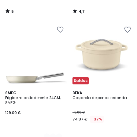
5
4,7
/
/
5
5
Saldos
3
SMEG
BEKA
Frigideira antiaderente, 24CM,
Caçarola de penas redonda
Cores
SMEG
129.00 €
119.00 €
74.97 €
-37%