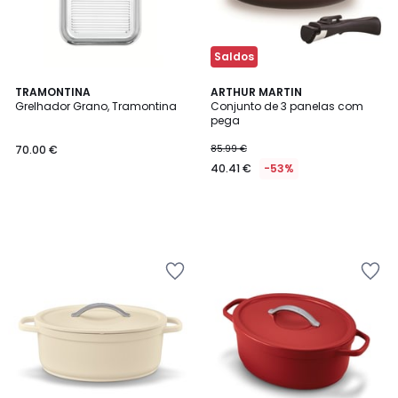
Saldos
TRAMONTINA
ARTHUR MARTIN
Grelhador Grano, Tramontina
Conjunto de 3 panelas com
pega
70.00 €
85.99 €
40.41 €
-53%