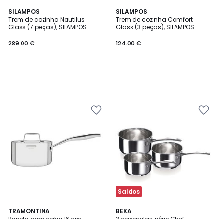
SILAMPOS
SILAMPOS
Trem de cozinha Nautilus
Trem de cozinha Comfort
Glass (7 peças), SILAMPOS
Glass (3 peças), SILAMPOS
289.00 €
124.00 €
Saldos
4,7
TRAMONTINA
BEKA
/ 5
Panela com cabo 16 cm,
3 caçarolas, série Chef