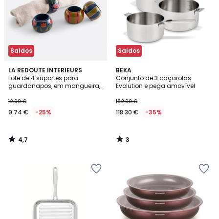
Saldos
Saldos
4,7
3
LA REDOUTE INTERIEURS
BEKA
/ 5
/
Lote de 4 suportes para
Conjunto de 3 caçarolas
5
guardanapos, em mangueira,
Evolution e pega amovível
Halia
12.99 €
182.00 €
9.74 €
-25%
118.30 €
-35%
4,7
3
/
/
5
5