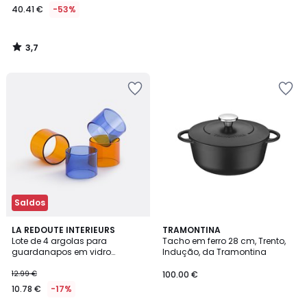
40.41 €
-53%
3,7
/
5
Saldos
LA REDOUTE INTERIEURS
TRAMONTINA
Lote de 4 argolas para
Tacho em ferro 28 cm, Trento,
guardanapos em vidro
Indução, da Tramontina
borossilicato, ORYN
12.99 €
100.00 €
10.78 €
-17%