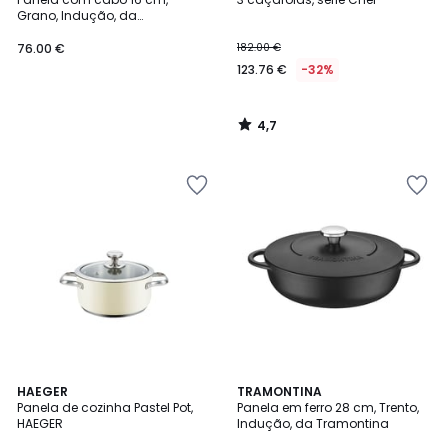
Grano, Indução, da
Tramontina
76.00 €
182.00 €
123.76 €
-32%
4,7
/
5
HAEGER
TRAMONTINA
Panela de cozinha Pastel Pot,
Panela em ferro 28 cm, Trento,
HAEGER
Indução, da Tramontina