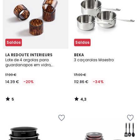
Saldos
Saldos
5
4,3
LA REDOUTE INTERIEURS
BEKA
/
/ 5
Lote de 4 argolas para
3 caçarolas Maestro
5
guardanapos em vidro,
Fauvita
17.99 €
171.00 €
14.39 €
-20%
112.86 €
-34%
5
4,3
/
/
5
5