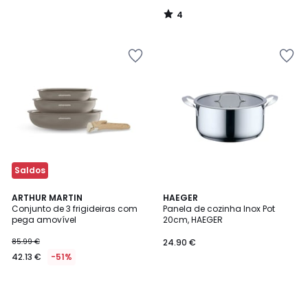
4
/
5
Saldos
ARTHUR MARTIN
HAEGER
Conjunto de 3 frigideiras com
Panela de cozinha Inox Pot
pega amovível
20cm, HAEGER
85.99 €
24.90 €
42.13 €
-51%