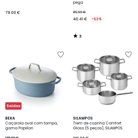
5
pega
79.00 €
85.99 €
40.41 €
-53%
3
/
5
Saldos
4,8
BEKA
SILAMPOS
/ 5
Caçarola oval com tampa,
Trem de cozinha Comfort
gama Papillon
Glass (5 peças), SILAMPOS
148.00 €