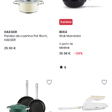
Saldos
5
HAEGER
BEKA
/
Panela de cozinha Pot 18cm,
Wok Mandala
5
HAEGER
A partir de
25.90 €
58.99 €
35.98 €
-39%
5
/
5