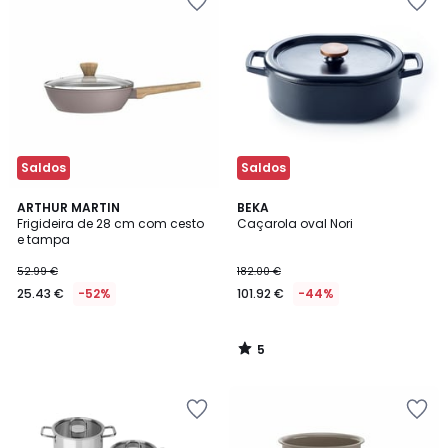
Saldos
Saldos
5
ARTHUR MARTIN
BEKA
/
Frigideira de 28 cm com cesto
Caçarola oval Nori
5
e tampa
52.99 €
182.00 €
25.43 €
-52%
101.92 €
-44%
5
/
5