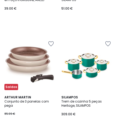
39.00 €
51.00 €
Saldos
3,7
ARTHUR MARTIN
SILAMPOS
/ 5
Conjunto de 3 panelas com
Trem de cozinha 5 peças
pega
Heritage, SILAMPOS
85.99 €
309.00 €