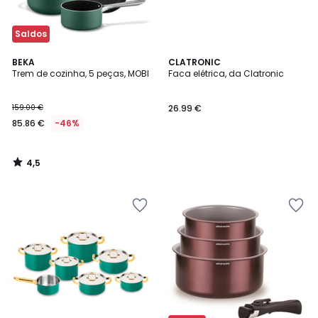
Saldos
4,5
BEKA
CLATRONIC
/ 5
Trem de cozinha, 5 peças, MOBI
Faca elétrica, da Clatronic
159.00 €
26.99 €
85.86 €
-46%
4,5
/
5