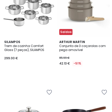
Saldos
SILAMPOS
ARTHUR MARTIN
Trem de cozinha Comfort
Conjunto de 3 caçarolas com
Glass (7 peças), SILAMPOS
pega amovível
299.00 €
85.99 €
42.13 €
-51%