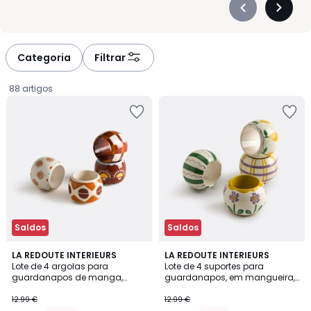
Précédent
Suivan
-
-
défiler
défiler
à
à
Categoria
Filtrar
gauche
droite
88 artigos
Saldos
Saldos
4
4,8
LA REDOUTE INTERIEURS
LA REDOUTE INTERIEURS
/
/ 5
Lote de 4 argolas para
Lote de 4 suportes para
5
guardanapos de manga,
guardanapos, em mangueira,
9.74
NIZAR
Halia
12.99 €
12.99 €
€