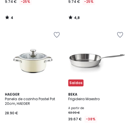
9.74 €
-25%
9.74 €
-25%
em
vez
de
4
4,8
12.99
/
/
5
5
€
25%
de
desconto
aplicado.
Saldos
4
HAEGER
BEKA
/
Panela de cozinha Pastel Pot
Frigideira Maestro
5
20cm, HAEGER
A partir de
28.90 €
63.99 €
39.67 €
-38%