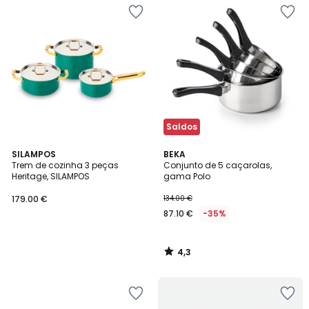
Saldos
4,3
SILAMPOS
BEKA
/ 5
Trem de cozinha 3 peças
Conjunto de 5 caçarolas,
Heritage, SILAMPOS
gama Polo
179.00 €
134.00 €
87.10 €
-35%
4,3
/
5