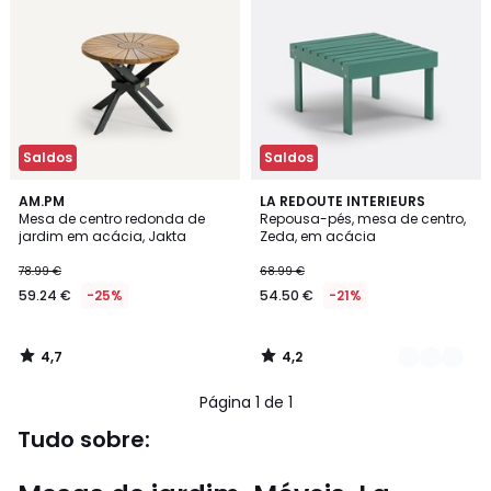
Saldos
Saldos
4,7
4,2
AM.PM
3
LA REDOUTE INTERIEURS
/ 5
/ 5
Mesa de centro redonda de
Repousa-pés, mesa de centro,
Cores
jardim em acácia, Jakta
Zeda, em acácia
78.99 €
68.99 €
59.24 €
-25%
54.50 €
-21%
4,7
4,2
/
/
5
5
Página 1 de 1
Tudo sobre: