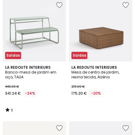
Saldos
Saldos
1
LA REDOUTE INTERIEURS
LA REDOUTE INTERIEURS
/
Banco-mesa de jardim em
Mesa de centro de jardim,
5
aço, TALIA
resina tecida, Alzéna
449.00 €
219.00 €
341.24 €
-24%
175.20 €
-20%
1
/
5