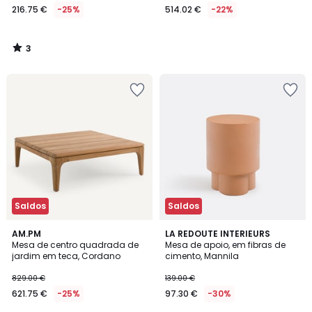
216.75 €
-25%
514.02 €
-22%
3
/
5
Saldos
Saldos
AM.PM
LA REDOUTE INTERIEURS
Mesa de centro quadrada de
Mesa de apoio, em fibras de
jardim em teca, Cordano
cimento, Mannila
829.00 €
139.00 €
621.75 €
-25%
97.30 €
-30%