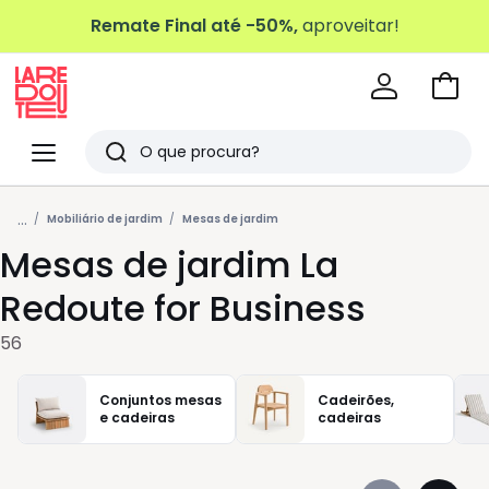
Remate Final até -50%,
aproveitar!
Ir
para
La
o
Redoute
Menu
Pesquisar
carri
Últimos
...
artigos
Mobiliário de jardim
Mesas de jardim
Mesas de jardim La
vistos
Redoute for Business
56
Conjuntos mesas
Cadeirões,
e cadeiras
cadeiras