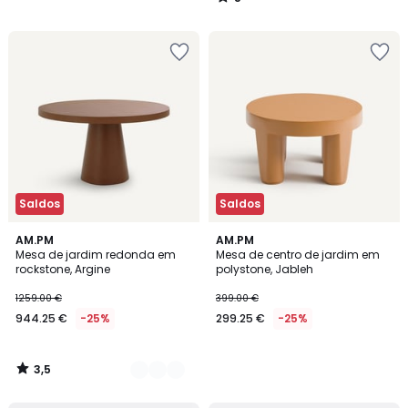
/
5
Saldos
Saldos
3,5
3
AM.PM
AM.PM
/ 5
Mesa de jardim redonda em
Mesa de centro de jardim em
Cores
rockstone, Argine
polystone, Jableh
1259.00 €
399.00 €
944.25 €
-25%
299.25 €
-25%
3,5
/
5