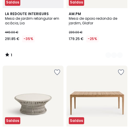
Saldos
Saldos
1
LA REDOUTE INTERIEURS
4
AM.PM
/
Mesa de jardim retangular em
Mesa de apoio redonda de
Cores
5
acácia, Lia
jardim, Glafor
449.00 €
239.00 €
291.85 €
-35%
179.25 €
-25%
1
/
5
Saldos
Saldos