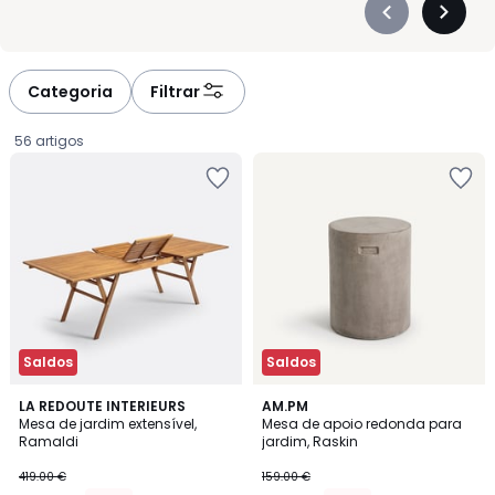
Précédent
Suivan
-
-
défiler
défiler
à
à
Categoria
Filtrar
gauche
droite
56 artigos
Saldos
Saldos
3,7
3
LA REDOUTE INTERIEURS
3
AM.PM
/ 5
/
Mesa de jardim extensível,
Mesa de apoio redonda para
Cores
5
Ramaldi
jardim, Raskin
310.06
419.00 €
159.00 €
€