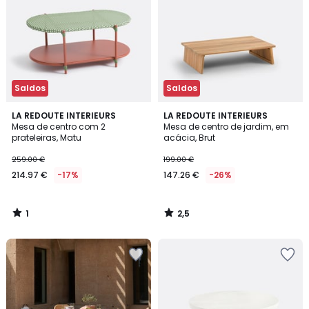
Saldos
Saldos
1
2,5
LA REDOUTE INTERIEURS
LA REDOUTE INTERIEURS
/
/ 5
Mesa de centro com 2
Mesa de centro de jardim, em
5
prateleiras, Matu
acácia, Brut
259.00 €
199.00 €
214.97 €
-17%
147.26 €
-26%
1
2,5
/
/
5
5