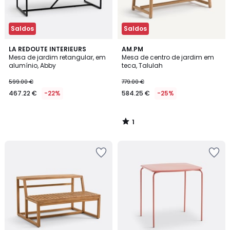
Saldos
Saldos
1
LA REDOUTE INTERIEURS
AM.PM
/
Mesa de jardim retangular, em
Mesa de centro de jardim em
5
alumínio, Abby
teca, Talulah
599.00 €
779.00 €
467.22 €
-22%
584.25 €
-25%
1
/
5