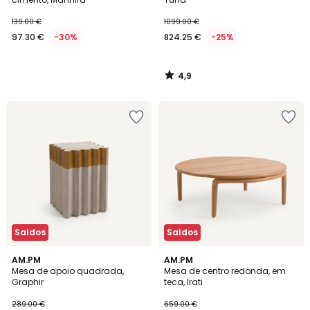
139.00 €
1099.00 €
97.30 €
-30%
824.25 €
-25%
4,9
/
5
Saldos
Saldos
3
AM.PM
AM.PM
/
Mesa de apoio quadrada,
Mesa de centro redonda, em
5
Graphir
teca, Irati
289.00 €
659.00 €