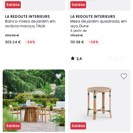
Saldos
Saldos
2,4
LA REDOUTE INTERIEURS
2
LA REDOUTE INTERIEURS
/ 5
Banco-mesa de jardim em
Mesa de jardim quadrada, em
Cores
acácia maciça, TALIA
aço, Dune
A partir de
399.00 €
179.00 €
303.24 €
-24%
110.98 €
-38%
2,4
/
5
Saldos
Saldos