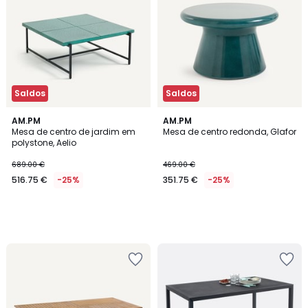
Saldos
Saldos
AM.PM
AM.PM
Mesa de centro de jardim em
Mesa de centro redonda, Glafor
polystone, Aelio
689.00 €
469.00 €
516.75 €
-25%
351.75 €
-25%