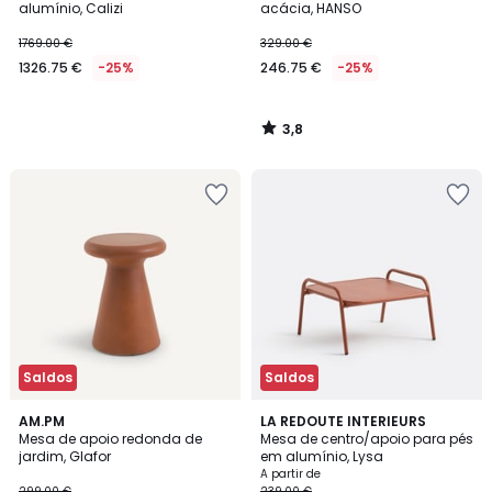
alumínio, Calizi
acácia, HANSO
1769.00 €
329.00 €
1326.75 €
-25%
246.75 €
-25%
3,8
/
5
Saldos
Saldos
AM.PM
2
LA REDOUTE INTERIEURS
Mesa de apoio redonda de
Mesa de centro/apoio para pés
Cores
jardim, Glafor
em alumínio, Lysa
A partir de
299.00 €
239.00 €