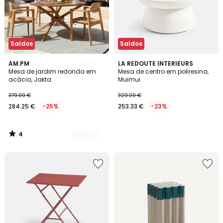
Saldos
Saldos
4
2
AM.PM
LA REDOUTE INTERIEURS
/
Mesa de jardim redonda em
Mesa de centro em poliresina,
Cores
5
acácia, Jakta
Muimui
379.00 €
329.00 €
284.25 €
-25%
253.33 €
-23%
4
/
5