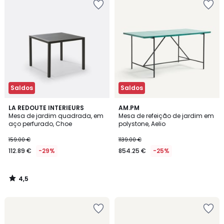
Saldos
Saldos
4,5
LA REDOUTE INTERIEURS
AM.PM
/ 5
Mesa de jardim quadrada, em
Mesa de refeição de jardim em
aço perfurado, Choe
polystone, Aelio
159.00 €
1139.00 €
112.89 €
-29%
854.25 €
-25%
4,5
/
5