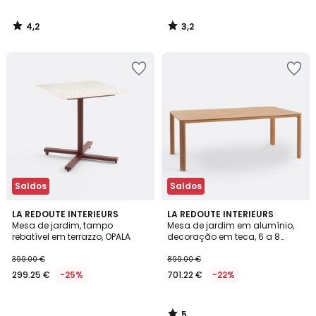
4,2
3,2
/
/
5
5
Saldos
Saldos
5
LA REDOUTE INTERIEURS
LA REDOUTE INTERIEURS
/
Mesa de jardim, tampo
Mesa de jardim em alumínio,
5
rebatível em terrazzo, OPALA
decoração em teca, 6 a 8
lugares, ALUMIO
399.00 €
899.00 €
299.25 €
-25%
701.22 €
-22%
5