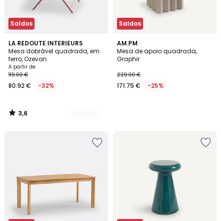
Saldos
Saldos
3,6
4
LA REDOUTE INTERIEURS
AM.PM
/ 5
Mesa dobrável quadrada, em
Mesa de apoio quadrada,
Cores
ferro, Ozevan
Graphir
A partir de
119.00 €
229.00 €
80.92 €
-32%
171.75 €
-25%
3,6
/
5