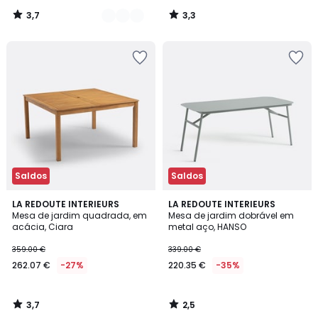
3,7
3,3
/
/
5
5
Saldos
Saldos
3,7
2,5
LA REDOUTE INTERIEURS
LA REDOUTE INTERIEURS
/ 5
/ 5
Mesa de jardim quadrada, em
Mesa de jardim dobrável em
acácia, Ciara
metal aço, HANSO
359.00 €
339.00 €
262.07 €
-27%
220.35 €
-35%
3,7
2,5
/
/