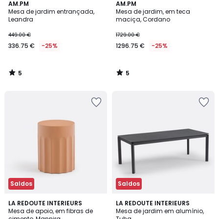
5
5
AM.PM
AM.PM
/
/
Mesa de jardim entrançada,
Mesa de jardim, em teca
5
5
Leandra
maciça, Cordano
449.00 €
1729.00 €
336.75 €
-25%
1296.75 €
-25%
5
5
/
/
5
5
Saldos
Saldos
4,9
LA REDOUTE INTERIEURS
LA REDOUTE INTERIEURS
/ 5
Mesa de apoio, em fibras de
Mesa de jardim em alumínio,
cimento, Mannira
Tuha