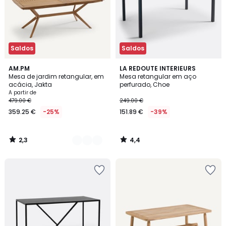
Saldos
Saldos
2,3
4,4
2
AM.PM
LA REDOUTE INTERIEURS
/ 5
/ 5
Mesa de jardim retangular, em
Mesa retangular em aço
Cores
acácia, Jakta
perfurado, Choe
A partir de
479.00 €
249.00 €
359.25 €
-25%
151.89 €
-39%
2,3
4,4
/
/
5
5