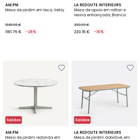
AM.PM
LA REDOUTE INTERIEURS
Mesa de jardim em teca, Velizy
Mesa de apoio em rattan e
resina entrançada, Bianca
1549.00 €
259.00 €
1161.75 €
-25%
220.15 €
-15%
Saldos
Saldos
3,8
AM.PM
LA REDOUTE INTERIEURS
/ 5
Mesa de jardim redonda em
Mesa de jardim dobrável, em