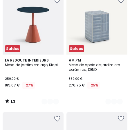
Saldos
Saldos
1,3
2
LA REDOUTE INTERIEURS
3
AM.PM
/
Mesa de jardim em aço, Klapi
Mesa de apoio de jardim em
Cores
Cores
5
cerâmica, DENDI
259.00 €
369.00 €
189.07 €
-27%
276.75 €
-25%
1,3
/
5