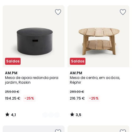
5
5
Saldos
Saldos
4,1
3,5
2
AM.PM
AM.PM
/ 5
/ 5
Mesa de apoio redonda para
Mesa de centro, em acácia,
Cores
jardim, Raskin
Réphir
259.00 €
289.00 €
194.25 €
-25%
216.75 €
-25%
4,1
3,5
/
/
5
5