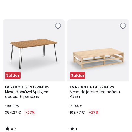
Saldos
Saldos
4,6
1
LA REDOUTE INTERIEURS
LA REDOUTE INTERIEURS
/ 5
/
Mesa dobrável Spritz, em
Mesa de jardim, em acácia,
5
acácia, 6 pessoas
Pavia
499.00 €
149.00 €
364.27 €
-27%
108.77 €
-27%
4,6
1
/
/