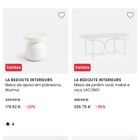
5
5
Saldos
Saldos
4
LA REDOUTE INTERIEURS
LA REDOUTE INTERIEURS
/
Mesa de apoio em poliresina,
Mesa de jardim oval, metal e
5
Muimui
aço, LACOMO
229.00 €
449.00 €
178.62 €
-22%
336.75 €
-25%
4
/
5