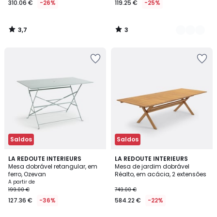
310.06 €
-26%
119.25 €
-25%
em
vez
de
3,7
3
419.00
/
/
5
5
€
26%
de
desconto
aplicado.
Saldos
Saldos
3,7
3,3
5
LA REDOUTE INTERIEURS
LA REDOUTE INTERIEURS
/ 5
/ 5
Mesa dobrável retangular, em
Mesa de jardim dobrável
Cores
ferro, Ozevan
Réalto, em acácia, 2 extensões
A partir de
199.00 €
749.00 €
127.36 €
-36%
584.22 €
-22%