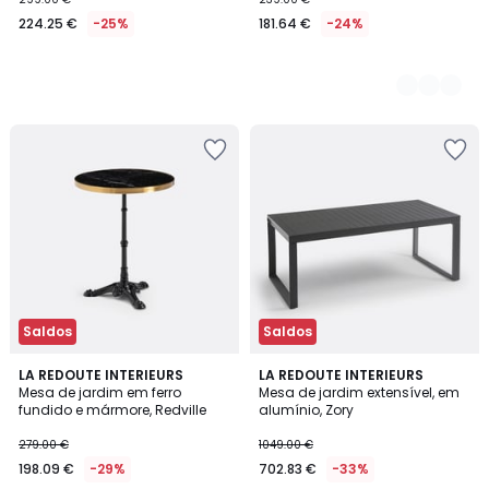
224.25 €
-25%
181.64 €
-24%
Saldos
Saldos
4,2
3,2
LA REDOUTE INTERIEURS
LA REDOUTE INTERIEURS
/ 5
/ 5
Mesa de jardim em ferro
Mesa de jardim extensível, em
fundido e mármore, Redville
alumínio, Zory
279.00 €
1049.00 €
198.09 €
-29%
702.83 €
-33%