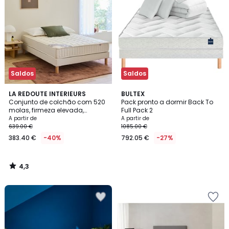
Saldos
Saldos
4,3
LA REDOUTE INTERIEURS
BULTEX
/ 5
Conjunto de colchão com 520
Pack pronto a dormir Back To
molas, firmeza elevada,
Full Pack 2
conforto macio e estrado
A partir de
A partir de
639.00 €
1085.00 €
383.40 €
-40%
792.05 €
-27%
4,3
/
5