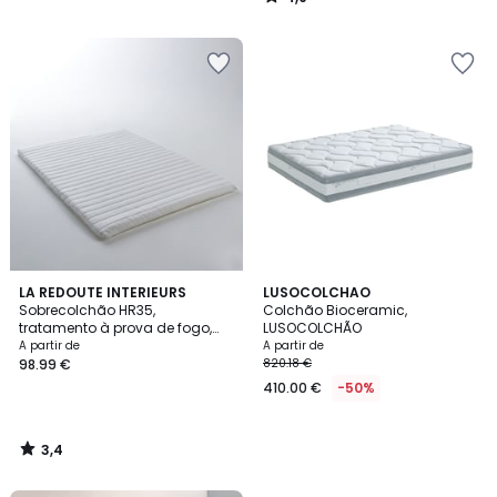
/
5
3,4
LA REDOUTE INTERIEURS
LUSOCOLCHAO
/ 5
Sobrecolchão HR35,
Colchão Bioceramic,
tratamento à prova de fogo,
LUSOCOLCHÃO
alt. 5 cm
A partir de
A partir de
98.99 €
820.18 €
410.00 €
-50%
3,4
/
5