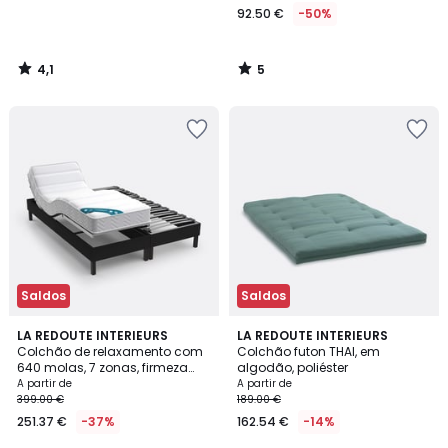
92.50 €
-50%
4,1
5
/
/
5
5
Saldos
Saldos
4,7
3,1
LA REDOUTE INTERIEURS
4
LA REDOUTE INTERIEURS
/ 5
/
Colchão de relaxamento com
Colchão futon THAI, em
Cores
5
640 molas, 7 zonas, firmeza
algodão, poliéster
elevada, conforto macio
A partir de
A partir de
399.00 €
189.00 €
251.37 €
-37%
162.54 €
-14%