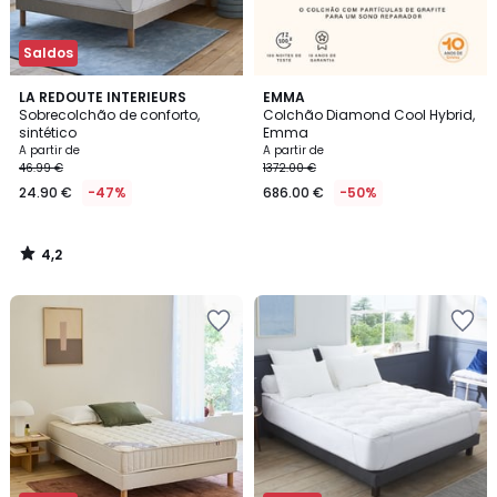
Saldos
4,2
LA REDOUTE INTERIEURS
EMMA
/ 5
Sobrecolchão de conforto,
Colchão Diamond Cool Hybrid,
sintético
Emma
A partir de
A partir de
46.99 €
1372.00 €
24.90 €
-47%
686.00 €
-50%
4,2
/
5