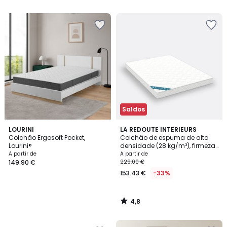
5
Saldos
4,8
LOURINI
LA REDOUTE INTERIEURS
/ 5
Colchão Ergosoft Pocket,
Colchão de espuma de alta
Lourini®
densidade (28 kg/m³), firmeza
muito elevada, conforto macio
A partir de
A partir de
149.90 €
229.00 €
153.43 €
-33%
4,8
/
5