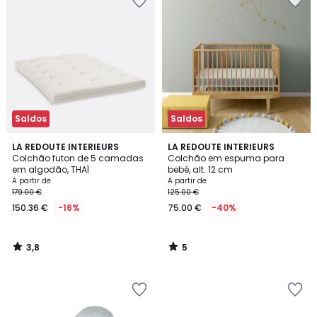
Saldos
Saldos
3,8
5
LA REDOUTE INTERIEURS
LA REDOUTE INTERIEURS
/ 5
/
Colchão futon de 5 camadas
Colchão em espuma para
5
em algodão, THAÏ
bebé, alt. 12 cm
A partir de
A partir de
179.00 €
125.00 €
150.36 €
-16%
75.00 €
-40%
3,8
5
/
/
5
5