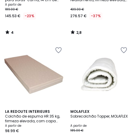
altura
conforto macio
A partir de
189.00 €
439.00 €
145.53 €
-23%
276.57 €
-37%
4
2,8
/
/
5
5
4,1
5
LA REDOUTE INTERIEURS
MOLAFLEX
/ 5
/
Colchão de espuma HR 35 kg,
Sobrecolchão Topper, MOLAFLEX
5
firmeza elevada, com capa
amovível
A partir de
A partir de
98.99 €
185.00 €