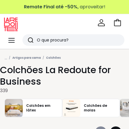
Remate Final até -50%,
aproveitar!
Ir
para
La
o
Redoute
Menu
Pesquisar
carri
Últimos
...
artigos
Artigos para cama
Colchões
Colchões La Redoute for
vistos
Business
339
Colchões em
Colchões de
látex
molas