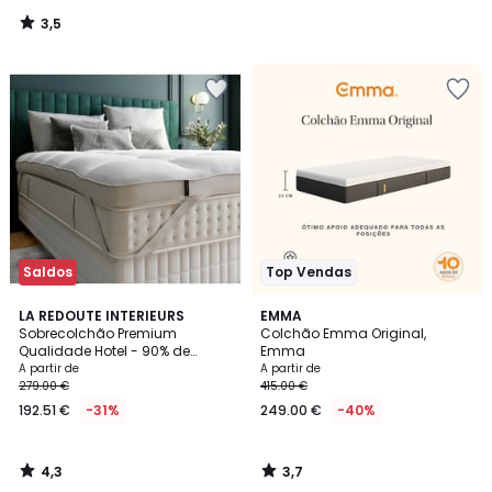
3,5
/
5
Saldos
Top Vendas
4,3
3,7
LA REDOUTE INTERIEURS
EMMA
/ 5
/ 5
Sobrecolchão Premium
Colchão Emma Original,
Qualidade Hotel - 90% de
Emma
penugem
A partir de
A partir de
279.00 €
415.00 €
192.51 €
-31%
249.00 €
-40%
4,3
3,7
/
/