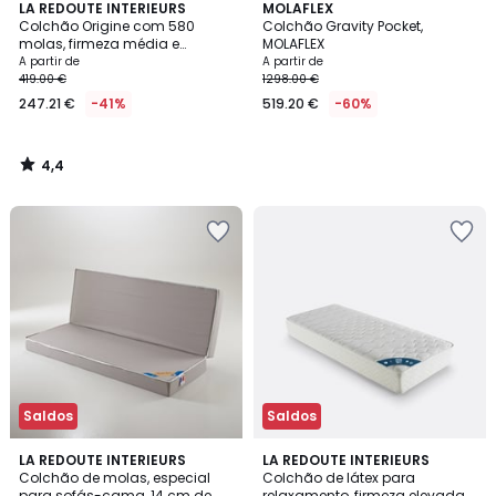
4,4
LA REDOUTE INTERIEURS
MOLAFLEX
/ 5
Colchão Origine com 580
Colchão Gravity Pocket,
molas, firmeza média e
MOLAFLEX
conforto macio
A partir de
A partir de
419.00 €
1298.00 €
247.21 €
-41%
519.20 €
-60%
4,4
/
5
Saldos
Saldos
4
2,8
LA REDOUTE INTERIEURS
LA REDOUTE INTERIEURS
/
/ 5
Colchão de molas, especial
Colchão de látex para
5
para sofás-cama, 14 cm de
relaxamento, firmeza elevada,