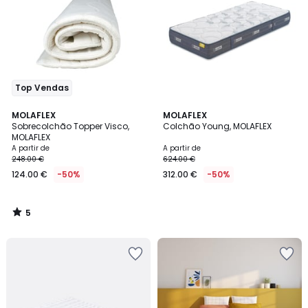
Top Vendas
5
MOLAFLEX
MOLAFLEX
/
Sobrecolchão Topper Visco,
Colchão Young, MOLAFLEX
5
MOLAFLEX
A partir de
A partir de
248.00 €
624.00 €
124.00 €
-50%
312.00 €
-50%
5
/
5