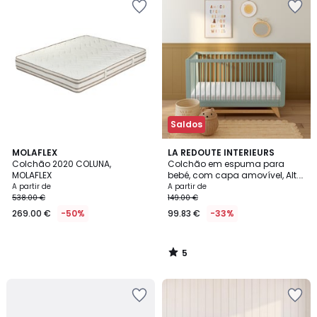
Saldos
5
MOLAFLEX
LA REDOUTE INTERIEURS
/
Colchão 2020 COLUNA,
Colchão em espuma para
5
MOLAFLEX
bebé, com capa amovível, Alt.
14 cm
A partir de
A partir de
538.00 €
149.00 €
269.00 €
-50%
99.83 €
-33%
5
/
5