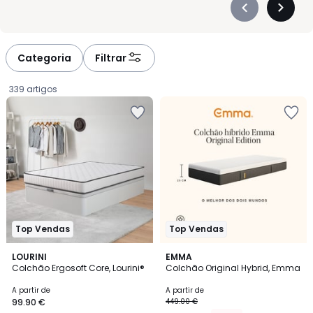
Précédent
Suivan
-
-
défiler
défiler
à
à
Categoria
Filtrar
gauche
droite
339 artigos
Top Vendas
Top Vendas
4
LOURINI
EMMA
/
Colchão Ergosoft Core, Lourini®
Colchão Original Hybrid, Emma
5
Preço
A partir de
A partir de
99.90 €
449.00 €
a