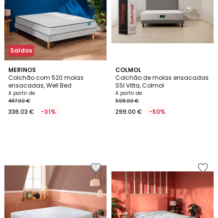
Saldos
MERINOS
COLMOL
Colchão com 520 molas
Colchão de molas ensacadas
ensacadas, Well Bed
SSI Vitta, Colmol
A partir de
A partir de
487.00 €
598.00 €
336.03 €
-31%
299.00 €
-50%