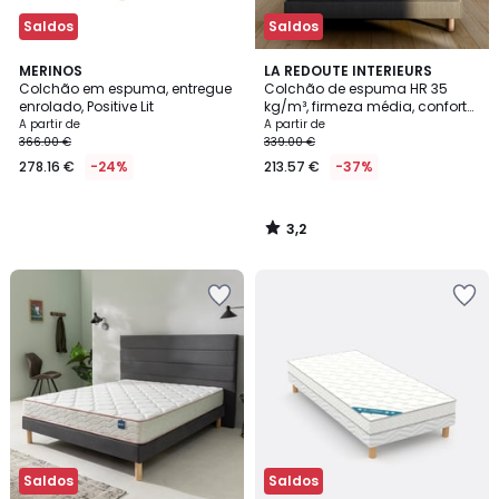
Saldos
Saldos
3,2
MERINOS
LA REDOUTE INTERIEURS
/ 5
Colchão em espuma, entregue
Colchão de espuma HR 35
enrolado, Positive Lit
kg/m³, firmeza média, conforto
macio
A partir de
A partir de
366.00 €
339.00 €
278.16 €
-24%
213.57 €
-37%
3,2
/
5
Saldos
Saldos