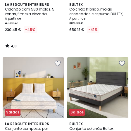
4,8
LA REDOUTE INTERIEURS
BULTEX
/ 5
Colchão com 580 molas, 5
Colchão híbrido, molas
zonas, firmeza elevada,
ensacadas e espuma BULTEX,
conforto envolvente
apoio firme, RESTORE
A partir de
A partir de
419.00 €
1102.00 €
230.45 €
-45%
650.18 €
-41%
4,8
/
5
Saldos
Saldos
4,6
LA REDOUTE INTERIEURS
BULTEX
/ 5
Conjunto composto por
Conjunto colchão Bultex