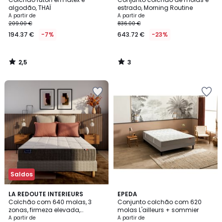
5
algodão, THAÏ
estrado, Morning Routine
A partir de
A partir de
209.00 €
836.00 €
194.37 €
-7%
643.72 €
-23%
2,5
3
/
/
5
5
Saldos
4,4
LA REDOUTE INTERIEURS
EPEDA
/ 5
Colchão com 640 molas, 3
Conjunto colchão com 620
zonas, firmeza elevada,
molas L'ailleurs + sommier
conforto macio
A partir de
A partir de