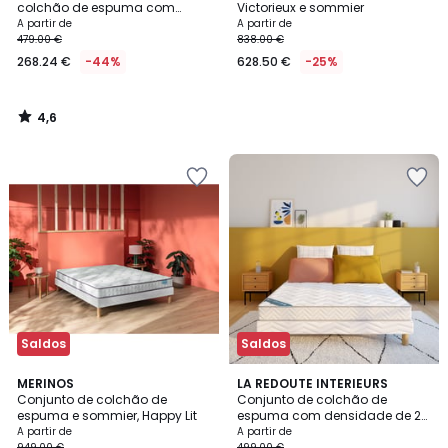
colchão de espuma com
Victorieux e sommier
densidade de 25 kg, firmeza
A partir de
A partir de
média, conforto macio + estr
479.00 €
838.00 €
268.24 €
-44%
628.50 €
-25%
4,6
/
5
Saldos
Saldos
4,1
MERINOS
LA REDOUTE INTERIEURS
/ 5
Conjunto de colchão de
Conjunto de colchão de
espuma e sommier, Happy Lit
espuma com densidade de 25
kg, firmeza elevada, conforto
A partir de
A partir de
macio + estrado
949.00 €
499.00 €