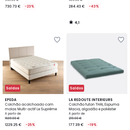
730.73 €
-23%
284.43 €
-43%
4,1
/
5
Saldos
Saldos
1
3,7
EPEDA
4
LA REDOUTE INTERIEURS
/
/ 5
Colchão acolchoado com
Colchão futon THAI, Espuma
Cores
5
molas Multi-actif Le Suprême
Macia, algodão e poliéster
A partir de
A partir de
1639.00 €
219.00 €
1229.25 €
-25%
177.39 €
-19%