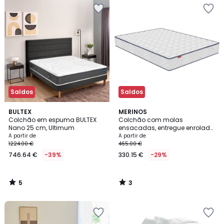
Saldos
Saldos
5
3
BULTEX
MERINOS
/
/
Colchão em espuma BULTEX
Colchão com molas
5
5
Nano 25 cm, Ultimum
ensacadas, entregue enrolado,
Smiling
A partir de
A partir de
1224.00 €
465.00 €
746.64 €
-39%
330.15 €
-29%
5
3
/
/
5
5