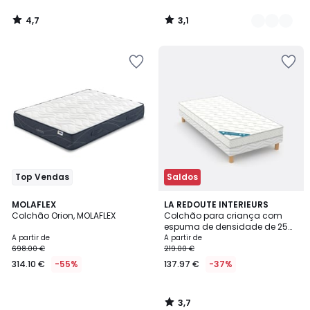
4,7
3,1
/
/
5
5
Top Vendas
Saldos
3,7
MOLAFLEX
LA REDOUTE INTERIEURS
/ 5
Colchão Orion, MOLAFLEX
Colchão para criança com
espuma de densidade de 25
kg/m³, firmeza média e
A partir de
A partir de
conforto macio
698.00 €
219.00 €
314.10 €
-55%
137.97 €
-37%
3,7
/