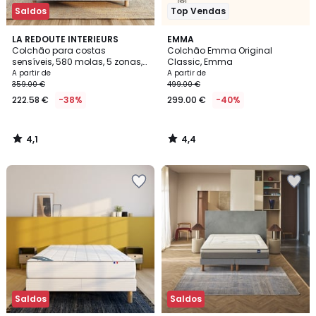
Saldos
Top Vendas
4,1
4,4
LA REDOUTE INTERIEURS
EMMA
/ 5
/ 5
Colchão para costas
Colchão Emma Original
sensíveis, 580 molas, 5 zonas,
Classic, Emma
firmeza elevada, conforto
A partir de
A partir de
macio
359.00 €
499.00 €
222.58 €
-38%
299.00 €
-40%
4,1
4,4
/
/
5
5
Saldos
Saldos