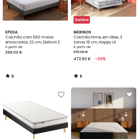
Saldos
5
5
EPEDA
MERINOS
/
/
Colchão com 560 molas
Colchão firme, em látex, 3
5
5
ensacadas, 22 cm, Distinct 2
zonas 19 cm, Happy Lit
A partir de
A partir de
299.00 €
675.00 €
472.50 €
-30%
5
5
/
/
5
5