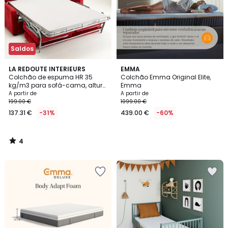
Saldos
4
LA REDOUTE INTERIEURS
EMMA
/
Colchão de espuma HR 35
Colchão Emma Original Elite,
5
kg/m3 para sofá-cama, altura
Emma
7 cm
A partir de
A partir de
199.00 €
1099.00 €
137.31 €
-31%
439.00 €
-60%
4
/
5