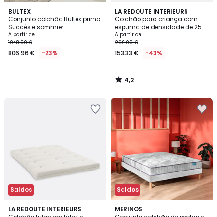
4,2
BULTEX
LA REDOUTE INTERIEURS
/ 5
Conjunto colchão Bultex primo
Colchão para criança com
Succès e sommier
espuma de densidade de 25
kg, firmeza elevada e conforto
A partir de
A partir de
macio
1048.00 €
269.00 €
806.96 €
-23%
153.33 €
-43%
4,2
/
5
Saldos
Saldos
2,5
3
LA REDOUTE INTERIEURS
MERINOS
/ 5
/
Colchão futon em látex e
Conjunto colchão de molas e