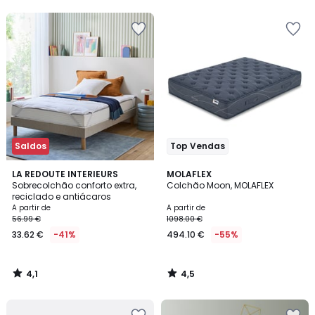
5
5
Saldos
Top Vendas
4,1
4,5
LA REDOUTE INTERIEURS
MOLAFLEX
/ 5
/ 5
Sobrecolchão conforto extra,
Colchão Moon, MOLAFLEX
reciclado e antiácaros
A partir de
A partir de
56.99 €
1098.00 €
33.62 €
-41%
494.10 €
-55%
4,1
4,5
/
/
5
5