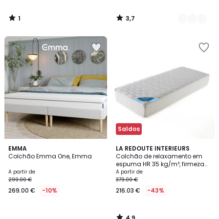
1
3,7
/
/
5
5
Saldos
4,9
EMMA
LA REDOUTE INTERIEURS
/ 5
Colchão Emma One, Emma
Colchão de relaxamento em
espuma HR 35 kg/m³, firmeza
elevada, conforto macio
A partir de
A partir de
299.00 €
379.00 €
269.00 €
-10%
216.03 €
-43%
4,9