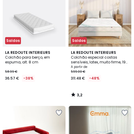
Saldos
Saldos
3,2
LA REDOUTE INTERIEURS
LA REDOUTE INTERIEURS
/ 5
Colchão para berço, em
Colchão especial costas
espuma, alt. 8 cm
sensíveis, latex, muito firme, 19
cm, 3 zonas
A partir de
58.99 €
599.00 €
36.57 €
-38%
311.48 €
-48%
3,2
/
5