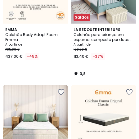
Saldos
3,8
EMMA
LA REDOUTE INTERIEURS
/ 5
Colchão Body Adapt Foam,
Colchão para criança em
Emma
espuma, composto por duas
partes, para cama evolutiva
A partir de
A partir de
795.00 €
180.00 €
437.00 €
-45%
113.40 €
-37%
3,8
/
5