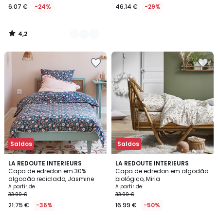
6.07 €
-24%
46.14 €
-29%
4,2
/
5
Saldos
Saldos
4,8
4,3
LA REDOUTE INTERIEURS
LA REDOUTE INTERIEURS
/ 5
/ 5
Capa de edredon em 30%
Capa de edredon em algodão
algodão reciclado, Jasmine
biológico, Miria
A partir de
A partir de
33.99 €
33.99 €
21.75 €
-36%
16.99 €
-50%