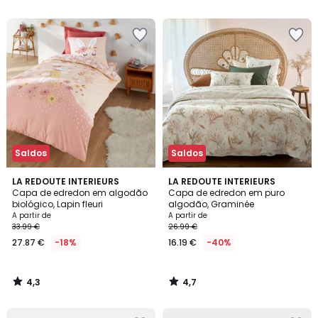
5
5
Saldos
Saldos
4,3
4,7
LA REDOUTE INTERIEURS
LA REDOUTE INTERIEURS
/ 5
/ 5
Capa de edredon em algodão
Capa de edredon em puro
biológico, Lapin fleuri
algodão, Graminée
A partir de
A partir de
33.99 €
26.99 €
27.87 €
-18%
16.19 €
-40%
4,3
4,7
/
/
5
5