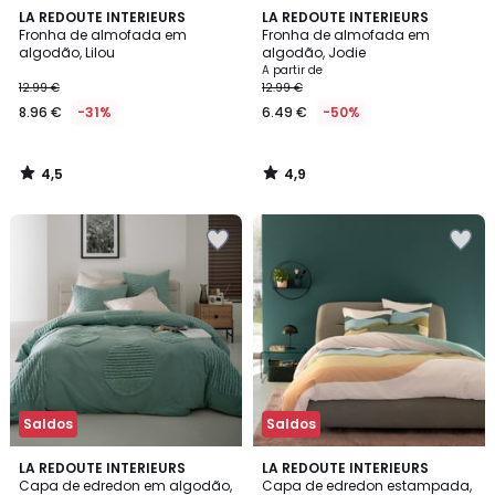
4,5
4,9
LA REDOUTE INTERIEURS
LA REDOUTE INTERIEURS
/ 5
/ 5
Fronha de almofada em
Fronha de almofada em
algodão, Lilou
algodão, Jodie
A partir de
12.99 €
12.99 €
8.96 €
-31%
6.49 €
-50%
4,5
4,9
/
/
5
5
Saldos
Saldos
4,6
3,9
LA REDOUTE INTERIEURS
LA REDOUTE INTERIEURS
/ 5
/ 5
Capa de edredon em algodão,
Capa de edredon estampada,