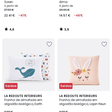
Soren
Alma
A partir de
A partir de
37.99 €
26.99 €
22.41 €
-41%
14.57 €
-46%
4,6
3,9
/
/
5
5
Saldos
Saldos
4,7
4,2
LA REDOUTE INTERIEURS
LA REDOUTE INTERIEURS
/ 5
/ 5
Fronha de almofada em
Fronha de almofada em
algodão biológico, Earth
algodão biológico, Lapin fleuri
9.99 €
9.99 €