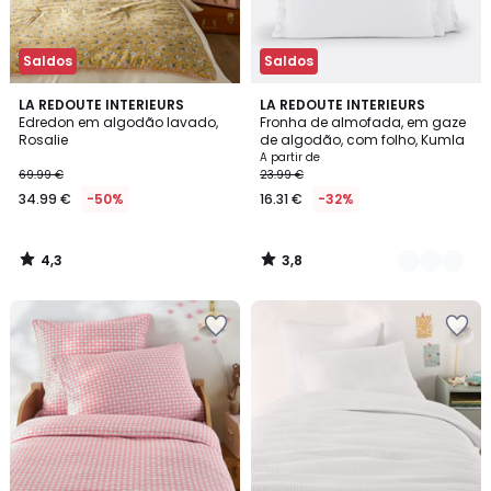
Saldos
Saldos
4,3
3,8
LA REDOUTE INTERIEURS
14
LA REDOUTE INTERIEURS
/ 5
/ 5
Edredon em algodão lavado,
Fronha de almofada, em gaze
Cores
Rosalie
de algodão, com folho, Kumla
A partir de
69.99 €
23.99 €
34.99 €
-50%
16.31 €
-32%
4,3
3,8
/
/
5
5