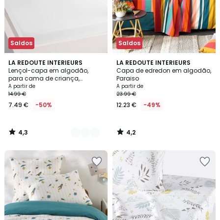
Saldos
Saldos
4,3
4,2
19
LA REDOUTE INTERIEURS
LA REDOUTE INTERIEURS
/ 5
/ 5
Lençol-capa em algodão,
Capa de edredon em algodão,
Cores
para cama de criança,
Paraiso
Scenario
A partir de
A partir de
14.99 €
23.99 €
7.49 €
-50%
12.23 €
-49%
4,3
4,2
/
/
5
5