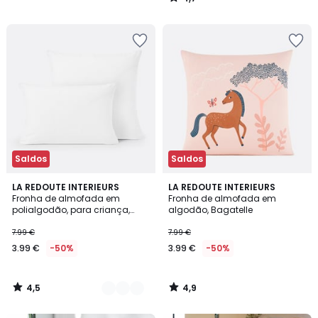
/
5
Saldos
Saldos
4,5
4,9
14
LA REDOUTE INTERIEURS
LA REDOUTE INTERIEURS
/ 5
/ 5
Fronha de almofada em
Fronha de almofada em
Cores
polialgodão, para criança,
algodão, Bagatelle
Scenario
7.99 €
7.99 €
3.99 €
-50%
3.99 €
-50%
4,5
4,9
/
/
5
5