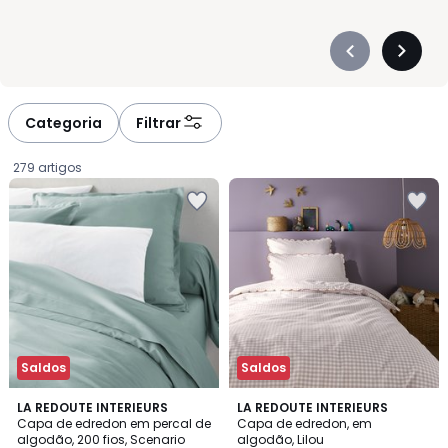
Précédent
Suivan
-
-
défiler
défiler
à
à
Categoria
Filtrar
gauche
droite
279 artigos
Saldos
Saldos
4,3
4,6
21
LA REDOUTE INTERIEURS
LA REDOUTE INTERIEURS
/ 5
/ 5
Capa de edredon em percal de
Capa de edredon, em
Cores
algodão, 200 fios, Scenario
algodão, Lilou