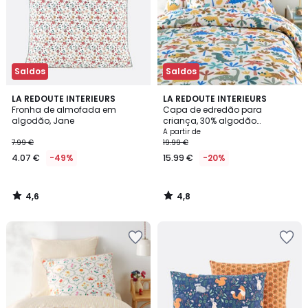
Saldos
Saldos
4,6
4,8
LA REDOUTE INTERIEURS
LA REDOUTE INTERIEURS
/ 5
/ 5
Fronha de almofada em
Capa de edredão para
algodão, Jane
criança, 30% algodão
reciclado, estampado com
A partir de
dinossauros, DINO
7.99 €
19.99 €
4.07 €
-49%
15.99 €
-20%
4,6
4,8
/
/
5
5