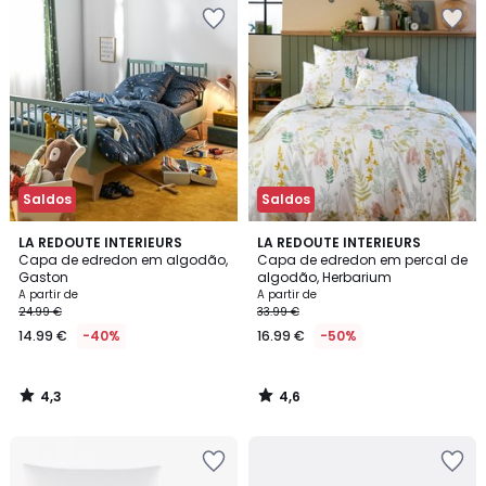
Saldos
Saldos
4,3
4,6
LA REDOUTE INTERIEURS
LA REDOUTE INTERIEURS
/ 5
/ 5
Capa de edredon em algodão,
Capa de edredon em percal de
Gaston
algodão, Herbarium
A partir de
A partir de
24.99 €
33.99 €
14.99 €
-40%
16.99 €
-50%
4,3
4,6
/
/
5
5