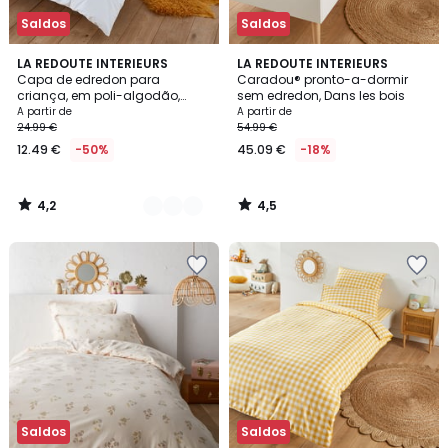
Saldos
Saldos
4,2
4,5
16
LA REDOUTE INTERIEURS
LA REDOUTE INTERIEURS
/ 5
/ 5
Capa de edredon para
Caradou® pronto-a-dormir
Cores
criança, em poli-algodão,
sem edredon, Dans les bois
Scenario
A partir de
A partir de
24.99 €
54.99 €
12.49 €
-50%
45.09 €
-18%
4,2
4,5
/
/
5
5
Saldos
Saldos