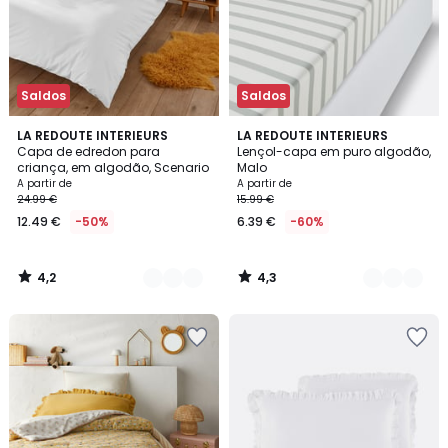
Saldos
Saldos
4,2
4,3
21
LA REDOUTE INTERIEURS
3
LA REDOUTE INTERIEURS
/ 5
/ 5
Capa de edredon para
Lençol-capa em puro algodão,
Cores
Cores
criança, em algodão, Scenario
Malo
A partir de
A partir de
24.99 €
15.99 €
12.49 €
-50%
6.39 €
-60%
4,2
4,3
/
/
5
5