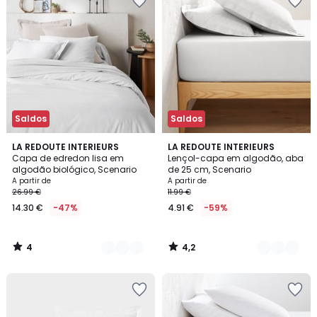
Saldos
Saldos
4
4,2
9
LA REDOUTE INTERIEURS
22
LA REDOUTE INTERIEURS
/
/ 5
Capa de edredon lisa em
Lençol-capa em algodão, aba
Cores
Cores
5
algodão biológico, Scenario
de 25 cm, Scenario
A partir de
A partir de
26.99 €
11.99 €
14.30 €
-47%
4.91 €
-59%
4
4,2
/
/
5
5