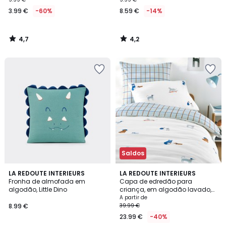
3.99 €
-60%
8.59 €
-14%
4,7
4,2
/
/
5
5
Saldos
4
5
LA REDOUTE INTERIEURS
LA REDOUTE INTERIEURS
/
/
Fronha de almofada em
Capa de edredão para
5
5
algodão, Little Dino
criança, em algodão lavado,
estampado com cães, TEAM
A partir de
CHIENS
8.99 €
39.99 €
23.99 €
-40%