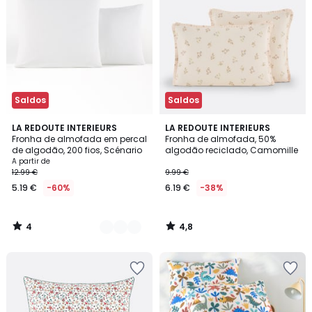
Saldos
Saldos
4
4,8
19
LA REDOUTE INTERIEURS
LA REDOUTE INTERIEURS
/
/ 5
Fronha de almofada em percal
Fronha de almofada, 50%
Cores
5
de algodão, 200 fios, Scénario
algodão reciclado, Camomille
A partir de
12.99 €
9.99 €
5.19 €
-60%
6.19 €
-38%
4
4,8
/
/
5
5