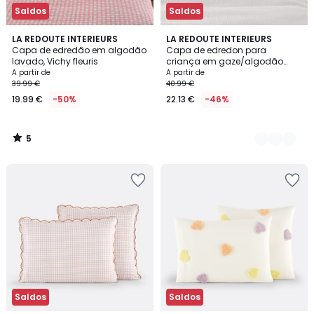
Saldos
Saldos
5
LA REDOUTE INTERIEURS
10
LA REDOUTE INTERIEURS
/
Capa de edredão em algodão
Capa de edredon para
Cores
5
lavado, Vichy fleuris
criança em gaze/algodão
lavado, Kumco
A partir de
A partir de
39.99 €
40.99 €
19.99 €
-50%
22.13 €
-46%
5
/
5
Saldos
Saldos