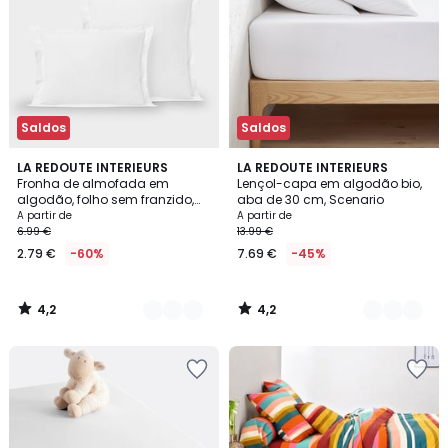
Saldos
Saldos
4,2
4,2
20
LA REDOUTE INTERIEURS
9
LA REDOUTE INTERIEURS
/ 5
/ 5
Fronha de almofada em
Lençol-capa em algodão bio,
Cores
Cores
algodão, folho sem franzido,
aba de 30 cm, Scenario
Scenario
A partir de
A partir de
6.99 €
13.99 €
2.79 €
-60%
7.69 €
-45%
4,2
4,2
/
/
5
5