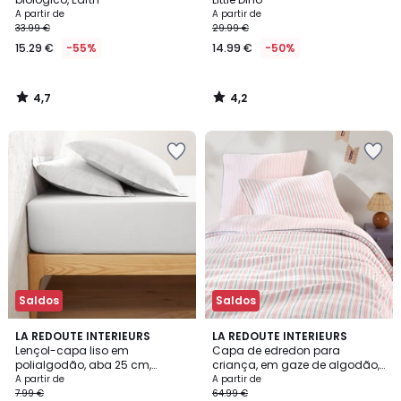
A partir de
A partir de
33.99 €
29.99 €
15.29 €
-55%
14.99 €
-50%
4,7
4,2
/
/
5
5
Saldos
Saldos
4,2
16
LA REDOUTE INTERIEURS
LA REDOUTE INTERIEURS
/ 5
Lençol-capa liso em
Capa de edredon para
Cores
polialgodão, aba 25 cm,
criança, em gaze de algodão,
Scenario
às riscas, ADÈLE
A partir de
A partir de
7.99 €
64.99 €