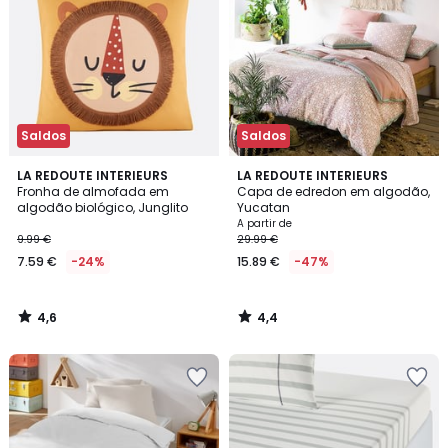
Saldos
Saldos
4,6
4,4
LA REDOUTE INTERIEURS
LA REDOUTE INTERIEURS
/ 5
/ 5
Fronha de almofada em
Capa de edredon em algodão,
algodão biológico, Junglito
Yucatan
A partir de
9.99 €
29.99 €
7.59 €
-24%
15.89 €
-47%
4,6
4,4
/
/
5
5