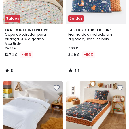
Saldos
Saldos
5
4,8
LA REDOUTE INTERIEURS
LA REDOUTE INTERIEURS
/
/ 5
Capa de edredon para
Fronha de almofada em
5
criança 50% algodão
algodão, Dans les bois
reciclado, Emily
A partir de
24.99 €
6.99 €
13.74 €
-45%
3.49 €
-50%
5
4,8
/
/
5
5