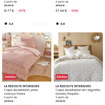
Preço
A partir de
A partir de
25.99 €
44.99 €
a
13.77 €
-47%
27.44 €
-39%
partir
de
13.77
4,3
4,6
€
/
/
5
5
em
vez
de
25.99
€
47%
de
desconto
aplicado.
Saldos
Saldos
4,7
4,6
LA REDOUTE INTERIEURS
LA REDOUTE INTERIEURS
/ 5
/ 5
Capa de edredon, para
Capa de edredon em algodão
criança, Fraise
lavado, Paquita
A partir de
A partir de
24.99 €
29.99 €