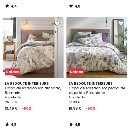
4,4
4,8
/
/
5
5
Saldos
Saldos
4,5
4,5
LA REDOUTE INTERIEURS
LA REDOUTE INTERIEURS
/ 5
/ 5
Capa de edredon em algodão,
Capa de edredon em percal de
Romarin
algodão, Botanique
A partir de
A partir de
26.99 €
33.99 €
13.49 €
-50%
16.99 €
-50%
4,5
4,5
/
/