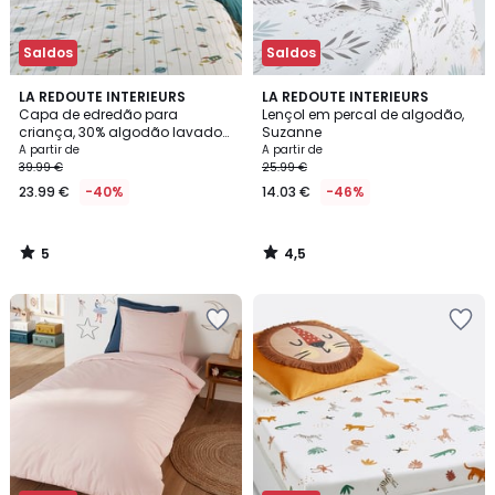
Saldos
Saldos
5
4,5
LA REDOUTE INTERIEURS
LA REDOUTE INTERIEURS
/
/ 5
Capa de edredão para
Lençol em percal de algodão,
5
criança, 30% algodão lavado
Suzanne
reciclado, estampado com
A partir de
A partir de
foguetões, EGOR
39.99 €
25.99 €
23.99 €
-40%
14.03 €
-46%
5
4,5
/
/
5
5