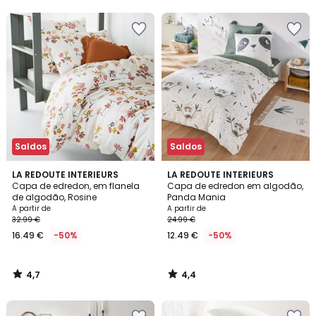
5
5
Saldos
Saldos
4,7
4,4
LA REDOUTE INTERIEURS
LA REDOUTE INTERIEURS
/ 5
/ 5
Capa de edredon, em flanela
Capa de edredon em algodão,
de algodão, Rosine
Panda Mania
A partir de
A partir de
32.99 €
24.99 €
16.49 €
-50%
12.49 €
-50%
4,7
4,4
/
/
5
5