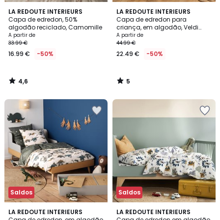
4,6
5
LA REDOUTE INTERIEURS
LA REDOUTE INTERIEURS
/ 5
/
Capa de edredon, 50%
Capa de edredon para
5
algodão reciclado, Camomille
criança, em algodão, Veldi
amarelo
A partir de
A partir de
33.99 €
44.99 €
16.99 €
-50%
22.49 €
-50%
4,6
5
/
/
5
5
Saldos
Saldos
4,3
4,7
LA REDOUTE INTERIEURS
LA REDOUTE INTERIEURS
/ 5
/ 5
Capa de edredon, em algodão
Capa de edredon em algodão