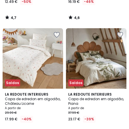
12.49 €
-50%
16.19 €
-46%
4,7
4,6
/
/
5
5
Saldos
Saldos
4,4
4,8
LA REDOUTE INTERIEURS
LA REDOUTE INTERIEURS
/ 5
/ 5
Capa de edredon em algodão,
Capa de edredon em algodão,
Château Licorne
Piana
A partir de
A partir de
29.99 €
37.99 €
17.99 €
-40%
23.17 €
-39%