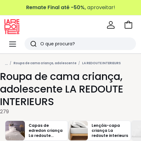
Remate Final até -50%,
aproveitar!
Ir
para
La
o
Redoute
Menu
Pesquisar
carri
Últimos
...
artigos
Roupa de cama criança, adolescente
LA REDOUTE INTERIEURS
Roupa de cama criança,
vistos
adolescente LA REDOUTE
INTERIEURS
279
Capas de
Lençóis-capa
edredon criança
criança La
La redoute
redoute interieurs
interieurs