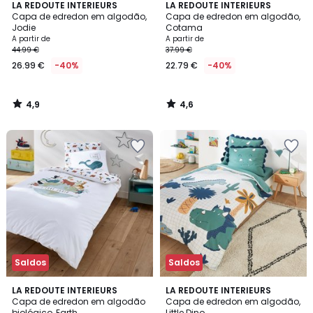
4,9
4,6
LA REDOUTE INTERIEURS
LA REDOUTE INTERIEURS
/ 5
/ 5
Capa de edredon em algodão,
Capa de edredon em algodão,
Jodie
Cotama
A partir de
A partir de
44.99 €
37.99 €
26.99 €
-40%
22.79 €
-40%
4,9
4,6
/
/
5
5
Saldos
Saldos
4,7
4,2
LA REDOUTE INTERIEURS
LA REDOUTE INTERIEURS
/ 5
/ 5
Capa de edredon em algodão
Capa de edredon em algodão,
biológico, Earth
Little Dino