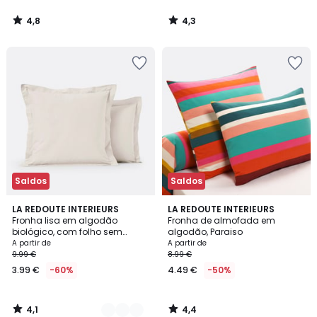
4,8
4,3
/
/
5
5
Saldos
Saldos
4,1
4,4
9
LA REDOUTE INTERIEURS
LA REDOUTE INTERIEURS
/ 5
/ 5
Fronha lisa em algodão
Fronha de almofada em
Cores
biológico, com folho sem
algodão, Paraiso
franzido, Scenario
A partir de
A partir de
9.99 €
8.99 €
3.99 €
-60%
4.49 €
-50%
4,1
4,4
/
/