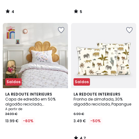
4
5
/
/
5
5
Saldos
Saldos
4,7
LA REDOUTE INTERIEURS
LA REDOUTE INTERIEURS
/ 5
Capa de edredão em 50%
Fronha de almofada, 30%
algodão reciclado,
algodão reciclado, Papangue
estampado com unicórnios,
A partir de
TAMILA
34.99 €
6.99 €
13.99 €
-60%
3.49 €
-50%
4,7