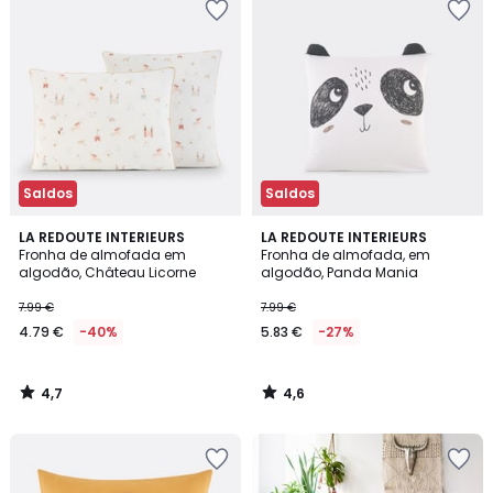
Saldos
Saldos
4,7
4,6
LA REDOUTE INTERIEURS
LA REDOUTE INTERIEURS
/ 5
/ 5
Fronha de almofada em
Fronha de almofada, em
algodão, Château Licorne
algodão, Panda Mania
7.99 €
7.99 €
4.79 €
-40%
5.83 €
-27%
4,7
4,6
/
/
5
5