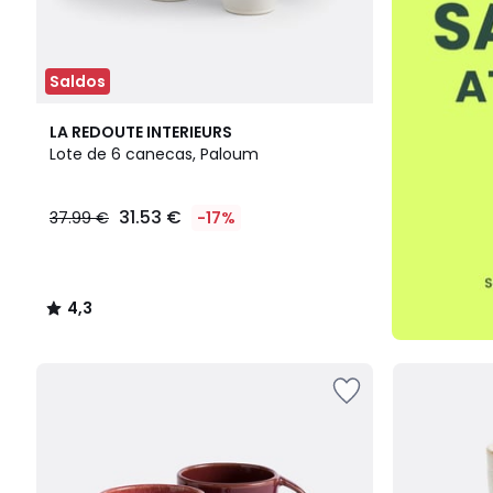
Saldos
4,3
LA REDOUTE INTERIEURS
/ 5
Lote de 6 canecas, Paloum
31.53 €
37.99 €
-17%
4,3
/
5