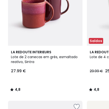
Saldos
4,8
4,8
LA REDOUTE INTERIEURS
LA REDOUT
/ 5
/ 5
Lote de 2 canecas em grés, esmaltado
Lote de 4 
reativo, Sintra
27.99 €
2
29.99 €
4,8
4,8
/
/
5
5