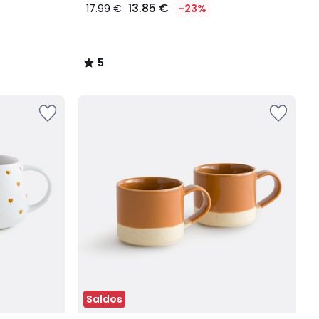
13.85 €
17.99 €
-23%
5
/
5
Saldos