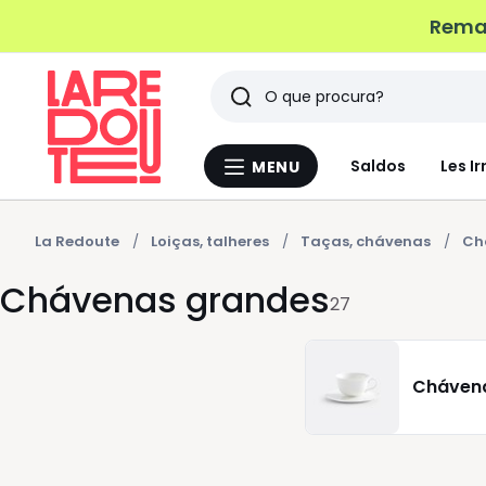
Remat
Pesquisar
Últimos
Saldos
Les Ir
MENU
Menu
artigos
La
Redoute
vistos
La Redoute
Loiças, talheres
Taças, chávenas
Ch
Chávenas grandes
27
Cháven