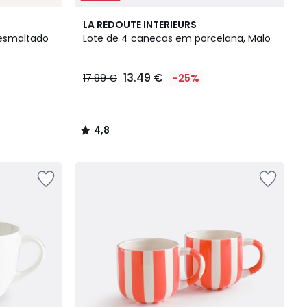
4,8
LA REDOUTE INTERIEURS
/ 5
 esmaltado
Lote de 4 canecas em porcelana, Malo
13.49 €
17.99 €
-25%
4,8
/
5