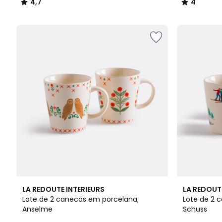
4,7
4
/
/
5
5
5
4,3
LA REDOUTE INTERIEURS
LA REDOUT
/
/ 5
Lote de 2 canecas em porcelana,
Lote de 2 
5
Anselme
Schuss