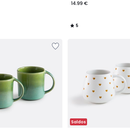
14.99 €
5
/
5
Saldos