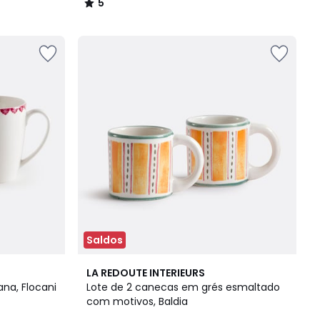
5
/
5
Saldos
5
LA REDOUTE INTERIEURS
/
na, Flocani
Lote de 2 canecas em grés esmaltado
5
com motivos, Baldia