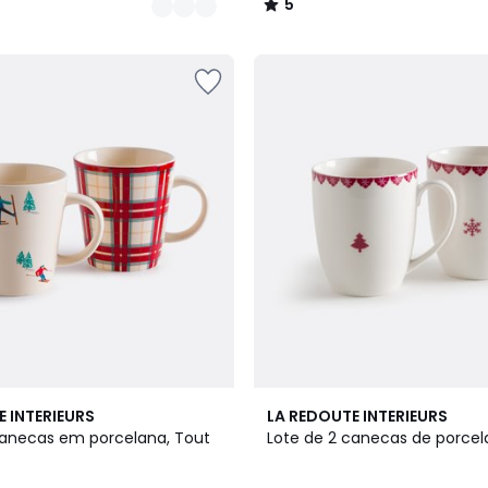
5
/
5
5
E INTERIEURS
LA REDOUTE INTERIEURS
/
canecas em porcelana, Tout
Lote de 2 canecas de porcela
5