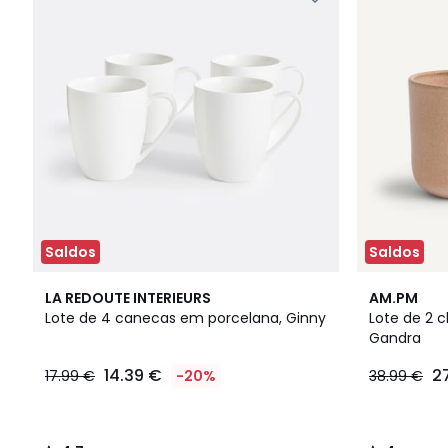
Saldos
Saldos
4,7
2
4
LA REDOUTE INTERIEURS
AM.PM
/ 5
Cores
/
Lote de 4 canecas em porcelana, Ginny
Lote de 2 
5
Gandra
14.39 €
2
17.99 €
-20%
38.99 €