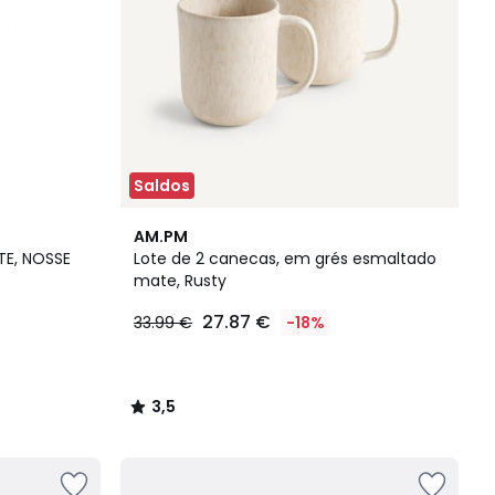
Saldos
3,5
AM.PM
/ 5
TE, NOSSE
Lote de 2 canecas, em grés esmaltado
mate, Rusty
27.87 €
33.99 €
-18%
3,5
/
5