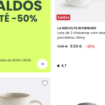
Saldos
4,7
LA REDOUTE INTERIEURS
/ 5
Lote de 2 chávenas com asa
porcelana, Ginny
9.59 €
11.99 €
-20%
4,7
/
5