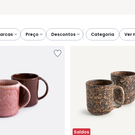
marcas
preço
descontos
categoria
ver
Saldos