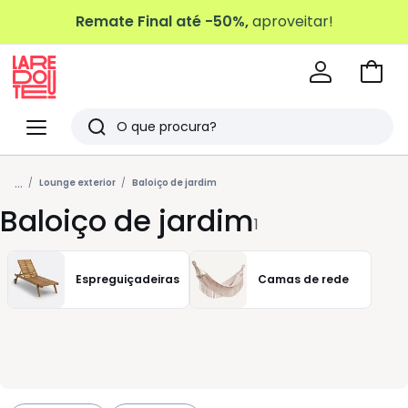
Remate Final até -50%,
aproveitar!
Ir
para
La
o
Redoute
Menu
Pesquisar
carri
Últimos
...
artigos
Lounge exterior
Baloiço de jardim
Baloiço de jardim
vistos
1
Espreguiçadeiras
Camas de rede