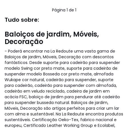
519.00
/
5
€
Página 1 de 1
6%
de
Tudo sobre:
desconto
aplicado.
Baloiços de jardim, Móveis,
Decoração
- Poderá encontrar na La Redoute uma vasta gama de
Baloiços de jardim, Móveis, Decoração com descontos
fantásticos. Desde suporte para cadeirão para suspender
modelo Swing cor preto mate, suporte para cadeirão de
suspender modelo Bosseda cor preto mate, almofada
Wukape cor natural, cadeirão para suspender, suporte
para cadeirão, cadeirão para suspender com almofada,
cadeirão em veludo reciclado, cadeira de jardim em
acácia FSC, baloiço de jardim para pendurar até cadeirão
para suspender busseda natural. Baloiços de jardim,
Móveis, Decoração são artigos perfeitos para criar um lar
com alma e sustentável. Na La Redoute encontra produtos
sustentáveis. Certificação Oeko-Tex, fabrico nacional e
europeu, Certificado Leather Working Group e Ecolabel,