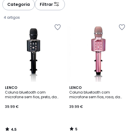
à
à
Categoria
Filtrar
gauche
droite
4 artigos
4,5
5
LENCO
LENCO
/ 5
/
Coluna bluetooth com
Coluna bluetooth com
5
microfone sem fios, preto, da
microfone sem fios, rosa, da
39.99
Lenco
Lenco
39.99 €
39.99 €
€.
5
4,5