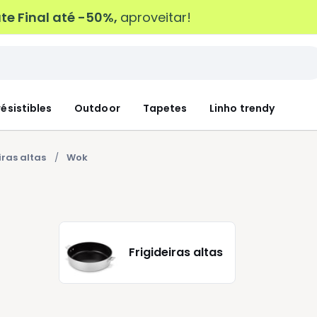
e Final até -50%,
aproveitar!
résistibles
Outdoor
Tapetes
Linho trendy
iras altas
Wok
Frigideiras altas