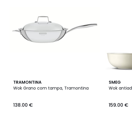
2
TRAMONTINA
SMEG
Cores
Wok Grano com tampa, Tramontina
Wok antiad
138.00
138.00 €
159.00 €
€.