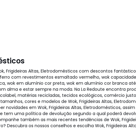
ésticos
, Frigideiras Altas, Eletrodomésticos com descontos fantástic
m ferro com revestimentos esmaltado vermelho, wok capacidade 
, wok em alumínio cor preta, wok em alumínio cor branca até wo
 com alma e estar sempre na moda. Na La Redoute encontra prod
colabel, matérias recicladas, tecidos ecológicos, comércio jus
tamanhos, cores e modelos de Wok, Frigideiras Altas, Eletrodo
r novidades em Wok, Frigideiras Altas, Eletrodomésticos, assim
ute tem uma política de devolução segundo a qual poderá devo
ompanhe também as mais recentes tendências de Wok, Frigideira
? Descubra os nossos conselhos e escolha Wok, Frigideiras Alta