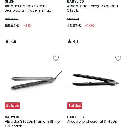
4,9
4,8
SILKN
BABYLISS
/ 5
/ 5
Alisador de cabelo com
Alisador da coleção Xanadu
tecnologia infravermelha,
ST261E
SilkyStraight
202.00 €
52.99 €
185.84 €
-8%
45.57 €
-14%
4,9
4,8
/
/
5
5
Saldos
Saldos
4,9
4,9
BABYLISS
BABYLISS
/ 5
/ 5
Alisador ST620E Titanium Shine
Alisador profissional ST490E
Collection