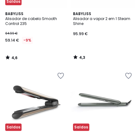
Saldos
4,6
4,3
BABYLISS
BABYLISS
/ 5
/ 5
Alisador de cabelo Smooth
Alisador a vapor 2 em 1 Steam
Control 235
Shine
59.14
64.99 €
95.99 €
€
59.14 €
-9%
em
vez
de
4,3
4,6
64.99
/
/
5
5
€
9%
de
desconto
aplicado.
Saldos
Saldos