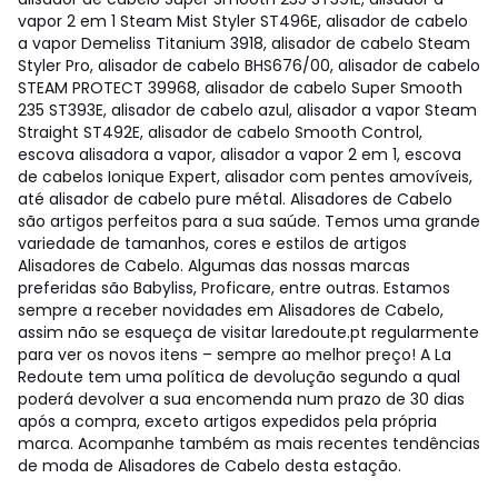
vapor 2 em 1 Steam Mist Styler ST496E, alisador de cabelo
a vapor Demeliss Titanium 3918, alisador de cabelo Steam
Styler Pro, alisador de cabelo BHS676/00, alisador de cabelo
STEAM PROTECT 39968, alisador de cabelo Super Smooth
235 ST393E, alisador de cabelo azul, alisador a vapor Steam
Straight ST492E, alisador de cabelo Smooth Control,
escova alisadora a vapor, alisador a vapor 2 em 1, escova
de cabelos Ionique Expert, alisador com pentes amovíveis,
até alisador de cabelo pure métal. Alisadores de Cabelo
são artigos perfeitos para a sua saúde. Temos uma grande
variedade de tamanhos, cores e estilos de artigos
Alisadores de Cabelo. Algumas das nossas marcas
preferidas são Babyliss, Proficare, entre outras. Estamos
sempre a receber novidades em Alisadores de Cabelo,
assim não se esqueça de visitar laredoute.pt regularmente
para ver os novos itens – sempre ao melhor preço! A La
Redoute tem uma política de devolução segundo a qual
poderá devolver a sua encomenda num prazo de 30 dias
após a compra, exceto artigos expedidos pela própria
marca. Acompanhe também as mais recentes tendências
de moda de Alisadores de Cabelo desta estação.