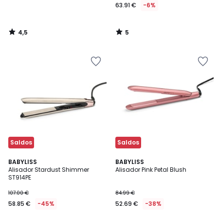
63.91 €
-6%
4,5
5
/
/
5
5
Saldos
Saldos
3
BABYLISS
BABYLISS
/
Alisador Stardust Shimmer
Alisador Pink Petal Blush
5
ST914PE
107.00 €
84.99 €
58.85 €
-45%
52.69 €
-38%