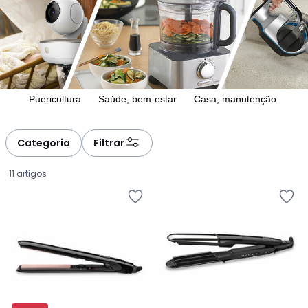
à
à
gauche
droite
Puericultura
Saúde, bem-estar
Casa, manutenção
Categoria
Filtrar
11 artigos