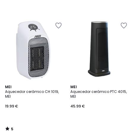
5
MEI
MEI
/
Aquecedor cerâmico CH 1019,
Aquecedor cerâmico PTC 4015,
5
MEI
MEI
19.99 €
45.99 €
5
/