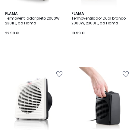
FLAMA
FLAMA
Termoventilador preto 2000W
Termoventilador Dual branco,
2301FL, da Flama
2000W, 2300FL, da Flama
22.99
22.99 €
19.99 €
€.