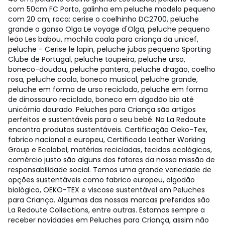
com 50cm FC Porto, galinha em peluche modelo pequeno
com 20 cm, roca: cerise o coelhinho DC2700, peluche
grande o ganso Olga Le voyage d'Olga, peluche pequeno
leão Les babou, mochila coala para criança da unicef,
peluche - Cerise le lapin, peluche jubas pequeno Sporting
Clube de Portugal, peluche toupeira, peluche urso,
boneco-doudou, peluche pantera, peluche dragão, coelho
rosa, peluche coala, boneco musical, peluche grande,
peluche em forma de urso reciclado, peluche em forma
de dinossauro reciclado, boneco em algodão bio até
unicórnio dourado. Peluches para Criança são artigos
perfeitos e sustentáveis para o seu bebé. Na La Redoute
encontra produtos sustentáveis. Certificação Oeko-Tex,
fabrico nacional e europeu, Certificado Leather Working
Group e Ecolabel, matérias recicladas, tecidos ecológicos,
comércio justo são alguns dos fatores da nossa missão de
responsabilidade social. Temos uma grande variedade de
opções sustentáveis como fabrico europeu, algodão
biológico, OEKO-TEX e viscose sustentável em Peluches
para Criança. Algumas das nossas marcas preferidas são
La Redoute Collections, entre outras. Estamos sempre a
receber novidades em Peluches para Criança, assim não