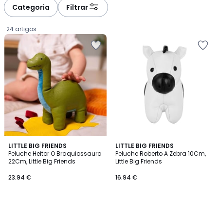
à
à
Categoria
Filtrar
gauche
droite
24 artigos
LITTLE BIG FRIENDS
LITTLE BIG FRIENDS
Peluche Heitor O Braquiossauro
Peluche Roberto A Zebra 10Cm,
22Cm, Little Big Friends
Little Big Friends
23.94
23.94 €
16.94 €
€.