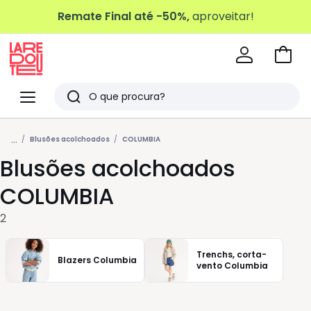
Remate Final até -50%,
aproveitar!
Ir
para
La
o
Redoute
Menu
Pesquisar
carri
Últimos
...
artigos
Blusões acolchoados
COLUMBIA
Blusões acolchoados
vistos
COLUMBIA
2
Trenchs, corta-
Blazers Columbia
vento Columbia