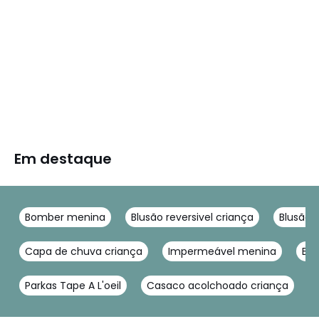
Em destaque
Bomber menina
Blusão reversivel criança
Blusão a
Capa de chuva criança
Impermeável menina
Blu
Parkas Tape A L'oeil
Casaco acolchoado criança