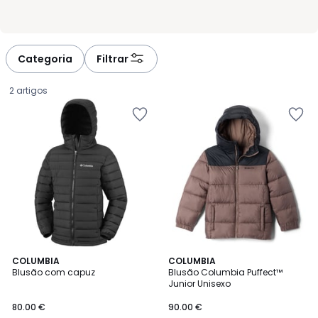
Categoria
Filtrar
2 artigos
COLUMBIA
3
COLUMBIA
Blusão com capuz
Blusão Columbia Puffect™
Cores
Junior Unisexo
80.00
80.00 €
90.00 €
€.