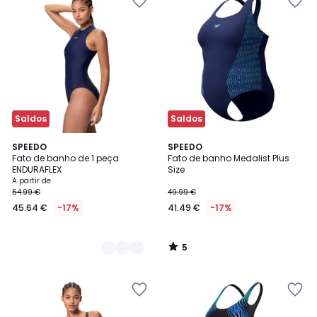
Saldos
Saldos
5
2
SPEEDO
SPEEDO
/
Fato de banho de 1 peça
Fato de banho Medalist Plus
Cores
5
ENDURAFLEX
Size
A partir de
54.99 €
49.99 €
45.64 €
-17%
41.49 €
-17%
5
/
5