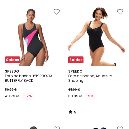
5
Saldos
Saldos
5
SPEEDO
SPEEDO
/
Fato de banho HYPERBOOM
Fato de banho, AquaNite
5
BUTTERFLY BACK
Shaping
59.99 €
65.99 €
49.79 €
-17%
60.05 €
-9%
5
/
5