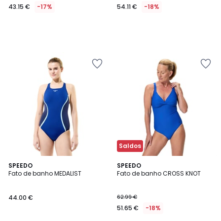
43.15 €
-17%
54.11 €
-18%
Saldos
4,7
SPEEDO
SPEEDO
/ 5
Fato de banho MEDALIST
Fato de banho CROSS KNOT
44.00 €
62.99 €
51.65 €
-18%