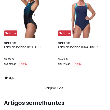
Saldos
Saldos
3,5
SPEEDO
SPEEDO
/ 5
Fato de banho HYDRASUIT
Fato de banho LUNA LUSTRE
66.99 €
67.99 €
54.93 €
-18%
55.75 €
-18%
3,5
/
5
Página 1 de 1
Artigos semelhantes