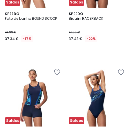
Saldos
Saldos
SPEEDO
SPEEDO
Fato de banho BOUND SCOOP
Biquíni RACERBACK
44.99 €
47.99 €
37.34 €
-17%
37.43 €
-22%
Saldos
Saldos