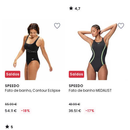
4,7
/
5
Saldos
Saldos
5
SPEEDO
SPEEDO
/
Fato de banho, Contour Eclipse
Fato de banho MEDALIST
5
65.99 €
43.99 €
54.11 €
-18%
36.51 €
-17%
5
/