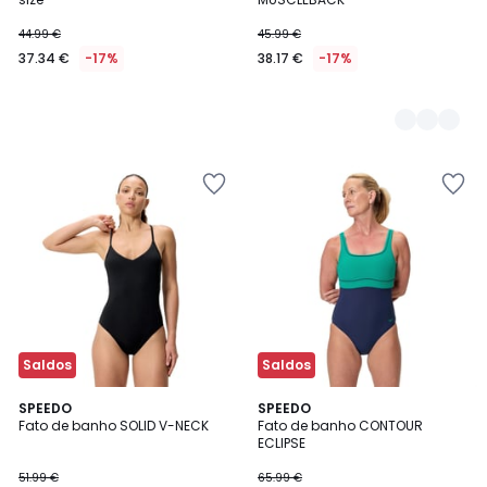
44.99 €
45.99 €
37.34 €
-17%
38.17 €
-17%
Saldos
Saldos
SPEEDO
SPEEDO
Fato de banho SOLID V-NECK
Fato de banho CONTOUR
ECLIPSE
51.99 €
65.99 €