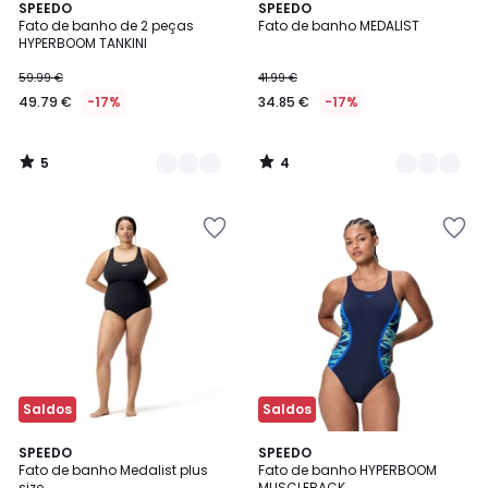
5
4
2
SPEEDO
2
SPEEDO
/
/
Fato de banho de 2 peças
Fato de banho MEDALIST
Cores
Cores
5
5
HYPERBOOM TANKINI
59.99 €
41.99 €
49.79 €
-17%
34.85 €
-17%
5
4
/
/
5
5
Saldos
Saldos
SPEEDO
2
SPEEDO
Fato de banho Medalist plus
Fato de banho HYPERBOOM
Cores
size
MUSCLEBACK