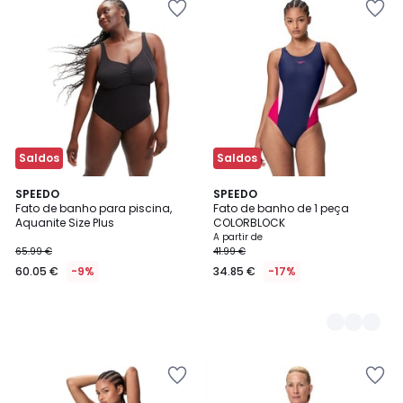
Saldos
Saldos
SPEEDO
2
SPEEDO
Fato de banho para piscina,
Fato de banho de 1 peça
Cores
Aquanite Size Plus
COLORBLOCK
A partir de
65.99 €
41.99 €
60.05 €
-9%
34.85 €
-17%