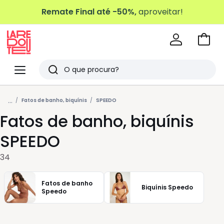
Remate Final até -50%,
aproveitar!
Ir
para
La
o
Redoute
Menu
Pesquisar
carri
Últimos
...
artigos
Fatos de banho, biquínis
SPEEDO
Fatos de banho, biquínis
vistos
SPEEDO
34
Fatos de banho
Biquínis Speedo
Speedo