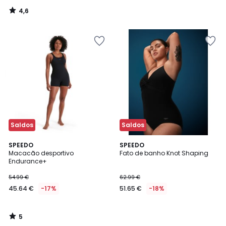
4,6
/
5
Saldos
Saldos
5
SPEEDO
SPEEDO
/
Macacão desportivo
Fato de banho Knot Shaping
5
Endurance+
54.99 €
62.99 €
45.64 €
-17%
51.65 €
-18%
5
/