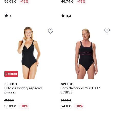
56.09 €
-15%
46.74 €
-15%
em
vez
de
5
4,3
65.99
/
/
5
5
€
15%
de
desconto
aplicado.
Saldos
4,6
SPEEDO
SPEEDO
/ 5
Fato de banho, especial
Fato de banho CONTOUR
piscina
ECLIPSE
61.99 €
65.99 €
50.83 €
-18%
54.11 €
-18%