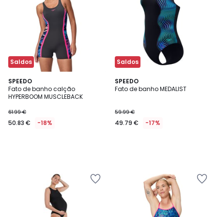
Saldos
Saldos
SPEEDO
SPEEDO
Fato de banho calção
Fato de banho MEDALIST
HYPERBOOM MUSCLEBACK
61.99 €
59.99 €
50.83 €
-18%
49.79 €
-17%