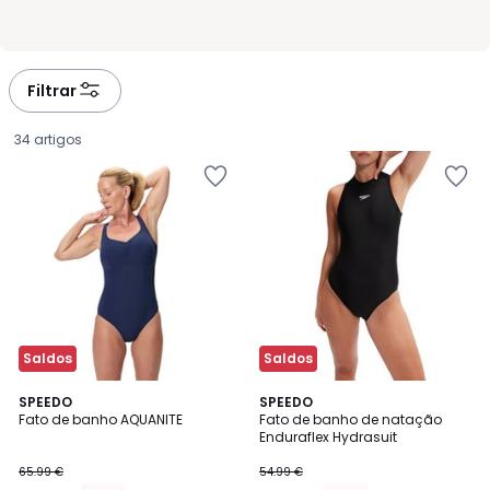
Filtrar
34 artigos
Saldos
Saldos
5
4,3
SPEEDO
SPEEDO
/
/ 5
Fato de banho AQUANITE
Fato de banho de natação
5
Enduraflex Hydrasuit
56.09
65.99 €
54.99 €
€