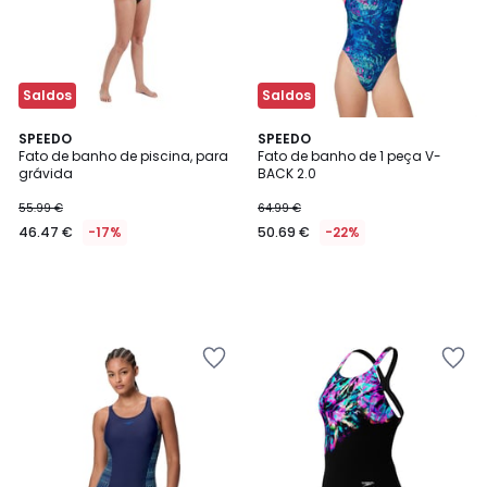
Saldos
Saldos
SPEEDO
SPEEDO
Fato de banho de piscina, para
Fato de banho de 1 peça V-
grávida
BACK 2.0
55.99 €
64.99 €
46.47 €
-17%
50.69 €
-22%