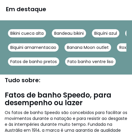
Em destaque
Bikini cueca alta
Bandeau bikini
Biquíni azul
A
Biquini amamentacao
Banana Moon outlet
Roxy
Fatos de banho pretos
Fato banho ventre liso
Tudo sobre:
Fatos de banho Speedo, para
desempenho ou lazer
Os fatos de banho Speedo são concebidos para facilitar os
movimentos durante a natação e para resistir ao desgaste
e às intempéries durante muito tempo. Fundada na
Austrália em 1914, a marca é uma garantia de qualidade