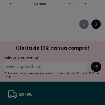
Ver mais
Précédent
Suiva
-
-
défiler
défile
à
à
Newsletter
gauche
droit
Oferta de 10€ na sua compra!
Indique o seu e-mail
OK
*Subscreva a nossa newsletter e receba uma redução de 10€ a cada 100€ de
compras
ENTREGA