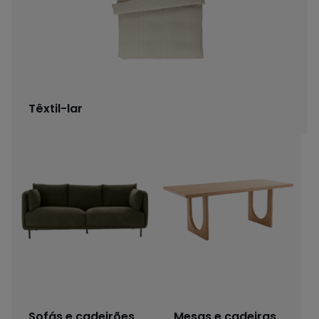
Têxtil-lar
Sofás e cadeirões
Mesas e cadeiras