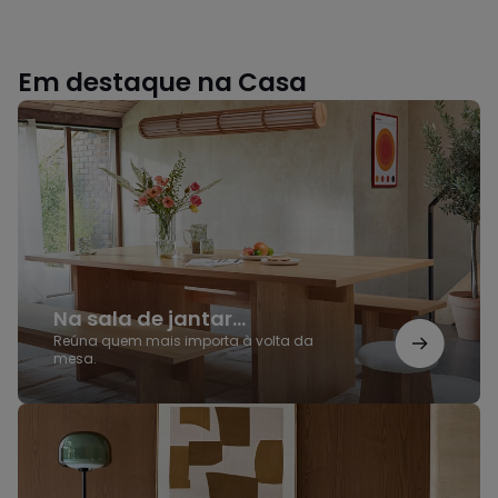
Em destaque na Casa
Na
sala
de
jantar...
Na sala de jantar...
Reúna quem mais importa à volta da
mesa.
Elegância
e
funcionalidade