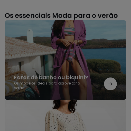
Os essenciais Moda para o verão
Fatos
de
banho
ou
biquíni?
Fatos de banho ou biquíni?
Os modelos ideais para aproveitar o
verão.
Vestidos
de
verão