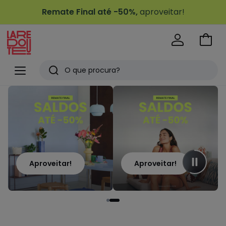
Remate Final até -50%,
aproveitar!
Ir
para
La
o
Redoute
Menu
Pesquisar
carri
Últimos
artigos
vistos
Aproveitar!
Aproveitar!