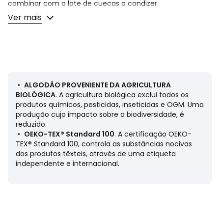
combinar com o lote de cuecas a condizer.
Detalhes do artigo
Ver mais
• Lote de 3
Composição e cuidados
• 100% algodão
• Para limpar, siga as instruções que figuram na etiqueta
do artigo
•
ALGODÃO PROVENIENTE DA AGRICULTURA
BIOLÓGICA
. A agricultura biológica exclui todos os
produtos químicos, pesticidas, inseticidas e OGM. Uma
produção cujo impacto sobre a biodiversidade, é
reduzido.
Cores
Azul + rosa + verde
•
OEKO-TEX® Standard 100
. A certificação OEKO-
Tamanhos
3 anos (98 cm), 4 anos (104 cm), 5 anos (110
TEX® Standard 100, controla as substâncias nocivas
cm), 6 anos (116 cm), 8 anos (128 cm), 10 anos (140 cm),
dos produtos têxteis, através de uma etiqueta
12 anos (152 cm)
independente e internacional.