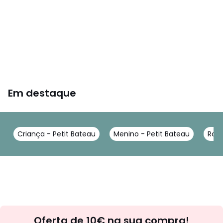
Em destaque
Criança - Petit Bateau
Menino - Petit Bateau
Roup
Newsletter
Oferta de 10€ na sua compra!