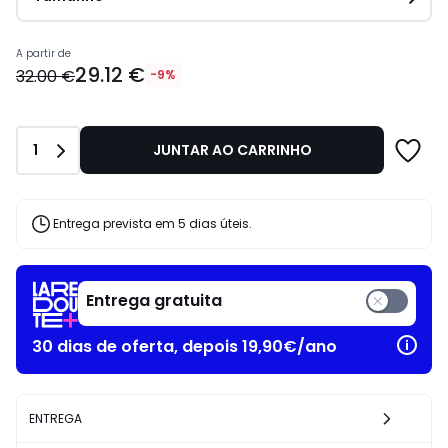
Preço
A partir de
29.12 €
a
32.00 €
-9%
partir
de
29.12
Quantidade
1
JUNTAR AO CARRINHO
€
em
vez
de
Entrega prevista em 5 dias úteis.
32.00
€
9%
de
Entrega gratuita
desconto
aplicado.
30 dias de oferta, depois 19,90€/ano
ENTREGA