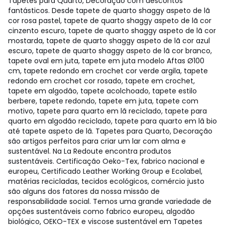
Tapetes para Quarto, Decoração com descontos
fantásticos. Desde tapete de quarto shaggy aspeto de lã
cor rosa pastel, tapete de quarto shaggy aspeto de lã cor
cinzento escuro, tapete de quarto shaggy aspeto de lã cor
mostarda, tapete de quarto shaggy aspeto de lã cor azul
escuro, tapete de quarto shaggy aspeto de lã cor branco,
tapete oval em juta, tapete em juta modelo Aftas Ø100
cm, tapete redondo em crochet cor verde argila, tapete
redondo em crochet cor rosado, tapete em crochet,
tapete em algodão, tapete acolchoado, tapete estilo
berbere, tapete redondo, tapete em juta, tapete com
motivo, tapete para quarto em lã reciclado, tapete para
quarto em algodão reciclado, tapete para quarto em lã bio
até tapete aspeto de lã. Tapetes para Quarto, Decoração
são artigos perfeitos para criar um lar com alma e
sustentável. Na La Redoute encontra produtos
sustentáveis. Certificação Oeko-Tex, fabrico nacional e
europeu, Certificado Leather Working Group e Ecolabel,
matérias recicladas, tecidos ecológicos, comércio justo
são alguns dos fatores da nossa missão de
responsabilidade social. Temos uma grande variedade de
opções sustentáveis como fabrico europeu, algodão
biológico, OEKO-TEX e viscose sustentável em Tapetes