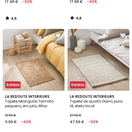
17.49 €
-30%
17.99 €
-40%
em
vez
de
4,6
4,5
24.99
/
/
5
5
€
30%
de
desconto
aplicado.
Saldos
Saldos
4,6
4,5
LA REDOUTE INTERIEURS
LA REDOUTE INTERIEURS
/ 5
/ 5
Tapete retangular, formato
Tapete de quarto Diano, pura
pequeno, em juta, Aftas
lã, efeito tricot
19.99 €
67.99 €
11.99 €
-40%
47.59 €
-30%