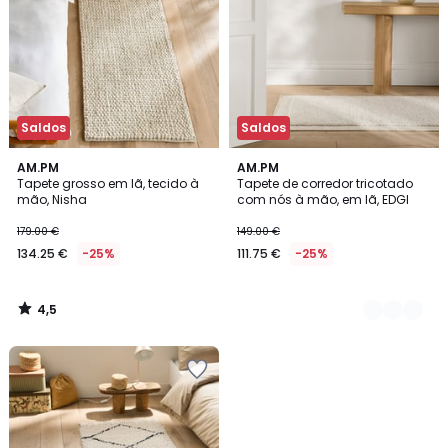
Saldos
Saldos
4,5
AM.PM
2
AM.PM
/ 5
Tapete grosso em lã, tecido à
Tapete de corredor tricotado
Cores
mão, Nisha
com nós à mão, em lã, EDGI
179.00 €
149.00 €
134.25 €
-25%
111.75 €
-25%
4,5
/
5