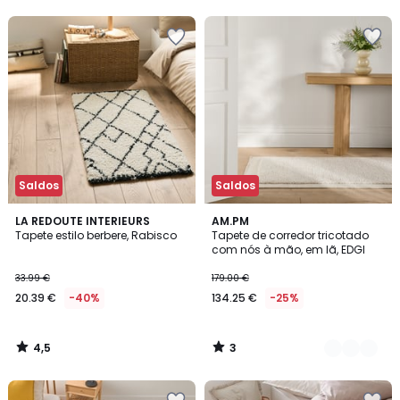
5
5
Saldos
Saldos
4,5
3
LA REDOUTE INTERIEURS
2
AM.PM
/ 5
/
Tapete estilo berbere, Rabisco
Tapete de corredor tricotado
Cores
5
com nós à mão, em lã, EDGI
33.99 €
179.00 €
20.39 €
-40%
134.25 €
-25%
4,5
3
/
/
5
5