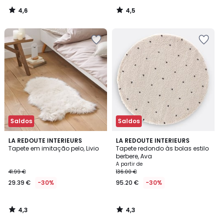
4,6
4,5
/
/
5
5
Saldos
Saldos
4,3
4,3
LA REDOUTE INTERIEURS
LA REDOUTE INTERIEURS
/ 5
/ 5
Tapete em imitação pelo, Livio
Tapete redondo às bolas estilo
berbere, Ava
A partir de
41.99 €
136.00 €
29.39 €
-30%
95.20 €
-30%
4,3
4,3
/
/