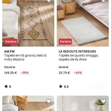
Saldos
Saldos
5
4,3
AM.PM
2
LA REDOUTE INTERIEURS
/
/ 5
Tapete em lã grossa, feito à
Tapete de quarto shaggy,
Cores
5
mão, Mirjana
aspeto de lã, Afaw
199.00 €
33.99 €
149.25 €
-25%
23.79 €
-30%
5
4,3
/
/
5
5