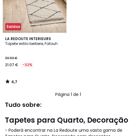
Saldos
4,7
LA REDOUTE INTERIEURS
/ 5
Tapete estilo berbere, Fatouh
30.99 €
21.07 €
-32%
4,7
/
5
Página 1 de 1
Tudo sobre:
Tapetes para Quarto, Decoração
- Poderá encontrar na La Redoute uma vasta gama de