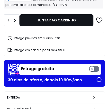
37.99
Profissionais
Ver mais
para Profissionais e Empresas.
La
€
Redoute
20%
Business:
de
Quantidade
1
JUNTAR AO CARRINHO
Condições
desconto
especiais
aplicado.
para
Profissionais
e
Entrega prevista em 9 dias úteis.
Empresas.
Entrega em casa a partir de
4.99 €
Entrega gratuita
30 dias de oferta, depois 19,90€/ano
ENTREGA