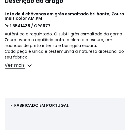
Descrição do artigo
Lote de 4 chávenas em grés esmaltado brilhante, Zouro
multicolor
AM.PM
Ref
5541438 / GPS677
Autêntico e requintado. O subtil grés esmaltado da gama
Zouro evoca o equilíbrio entre o claro e o escuro, em
nuances de preto intenso e beringela escura.
Cada peça é única e testemunha a natureza artesanal do
seu fabrico.
Ver mais
Descrição:
• Grés esmaltado, acabamento brilhante
• Feito à mão, cada motivo é único e pode variar de um
produto para outro
• À venda em lotes de 4
Qualidade
•
FABRICADO EM PORTUGAL
.
• Criatividade, exclusividade e qualidade são os valores da
nossa cerâmica, uma empresa familiar portuguesa
apaixonada, que tem passado de geração em geração
desde 1886.