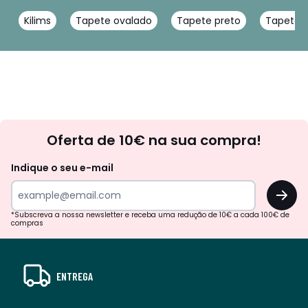
Kilims
Tapete ovalado
Tapete preto
Tapete p
Newsletter
Oferta de 10€ na sua compra!
Indique o seu e-mail
OK
*Subscreva a nossa newsletter e receba uma redução de 10€ a cada 100€ de
compras
ENTREGA