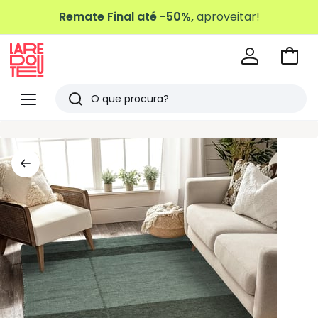
Remate Final até -50%,
aproveitar!
Ir
para
La
o
Redoute
Menu
Pesquisar
carri
Últimos
artigos
vistos