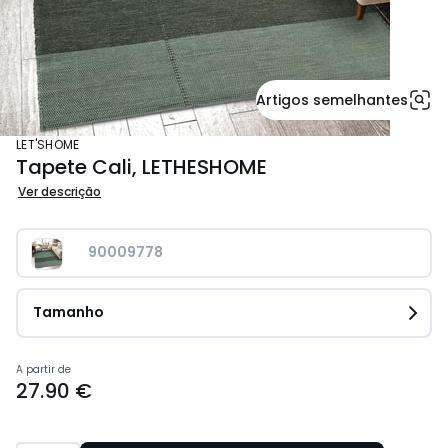
Artigos semelhantes
LET'SHOME
Tapete Cali, LETHESHOME
Ver descrição
90009778
Tamanho
Preço
A partir de
27.90 €
a
partir
de