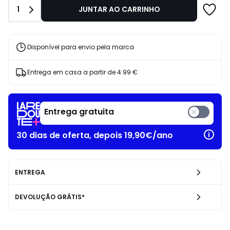
27.90
Quantidade
1
JUNTAR AO CARRINHO
€.
Disponível para envio pela marca
Entrega em casa a partir de
4.99 €
Entrega gratuita
30 dias de oferta, depois 19,90€/ano
ENTREGA
DEVOLUÇÃO GRÁTIS*