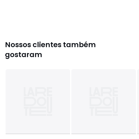
Composição: 100% Fibras Diversas
Cores
90009778
Tamanhos
60 x 100 cm, 150 x 200 cm (Cama 90/100 cm)
Nossos clientes também
gostaram