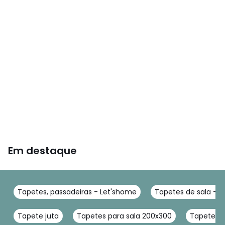
Em destaque
Tapetes, passadeiras - Let'shome
Tapetes de sala - 
Tapete juta
Tapetes para sala 200x300
Tapete a