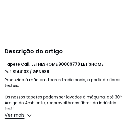
Descrição do artigo
Tapete Cali, LETHESHOME 90009778
LET'SHOME
Ref
8144133 / GPN988
Produzido à mão em teares tradicionais, a partir de fibras
têxteis.
Os nossos tapetes podem ser lavados à máquina, até 30º.
Amigo do Ambiente, reaproveitámos fibras da indústria
têxtil.
Dimensões são aproximadas, devido ao processo singular
Ver mais
de produção.