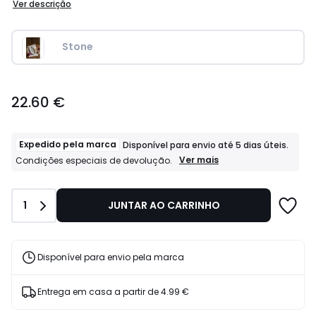
Ver descrição
Stone                           
22.60
22.60 €
€.
Expedido pela marca
Disponível para envio até 5 dias úteis.
Expedido
Ver mais
Condições especiais de devolução.
pela
marca
Disponível
Quantidade
1
JUNTAR AO CARRINHO
para
envio
até
5
dias
Disponível para envio pela marca
úteis.
Condições
especiais
Entrega em casa a partir de
4.99 €
de
devolução.