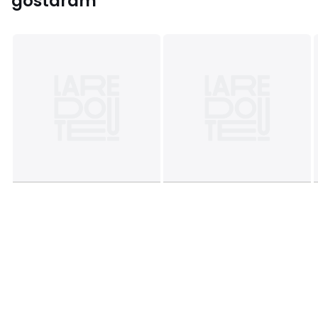
gostaram
Cores
Stone
Tamanhos
TAMANHO ÚNICO