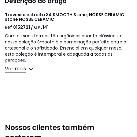
Descrição do artigo
Travessa estreita 34 SMOOTH Stone, NOSSE CERAMIC
stone
NOSSE CERAMIC
Ref
8152721 / GPL141
Com as suas formas tão orgânicas quanto clássicas, a
nossa coleção Smooth é a combinação perfeita entre o
artesanal e o sofisticado. Essencial em qualquer mesa,
esta coleção é intemporal e adequada a todas as
gerações.
Ver mais
Descrição
• Grés (com pelo menos 40% reciclado)
• Vidro 100% reciclado
• Peças desenhadas e produzidas em Portugal
• Podem ir à máquina de lavar e ao micro-ondas Cores
Cinza-Claro
Tamanhos: TAMANHO ÚNICO
Nota: A marca está em processo de rebranding, pelo que
Nossos clientes também
os artigos poderão ser vendidos com uma combinação de
carimbos, entre o anterior e o mais recente.