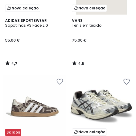
Nova coleção
Nova coleção
4,7
4,5
ADIDAS SPORTSWEAR
VANS
/ 5
/ 5
Sapatilhas VS Pace 2.0
Ténis em tecido
55.00 €
75.00 €
4,7
4,5
/
/
5
5
Nova coleção
Saldos