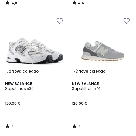
4,8
4,6
/
/
5
5
Nova coleção
Nova coleção
4
4
NEW BALANCE
NEW BALANCE
/
/
Sapatilhas 530
Sapatilhas 574
5
5
120.00 €
120.00 €
4
4
/
/
5
5