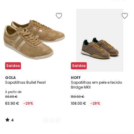
74.99
/
5
€
21%
de
desconto
aplicado.
Saldos
Saldos
4
4
GOLA
HOFF
/
Sapatilhas Bullet Pearl
Sapatilhas em pele e tecido
Cores
5
Bridge MKII
A partir de
90.00 €
150.00 €
63.90 €
-29%
108.00 €
-28%
4
/
5