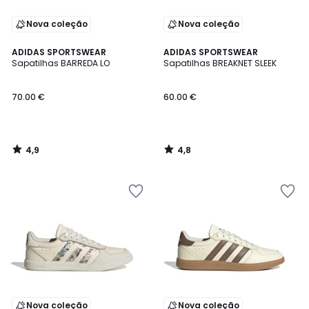
Nova coleção
Nova coleção
4,9
4,8
ADIDAS SPORTSWEAR
ADIDAS SPORTSWEAR
/ 5
/ 5
Sapatilhas BARREDA LO
Sapatilhas BREAKNET SLEEK
70.00 €
60.00 €
4,9
4,8
/
/
5
5
Nova coleção
Nova coleção