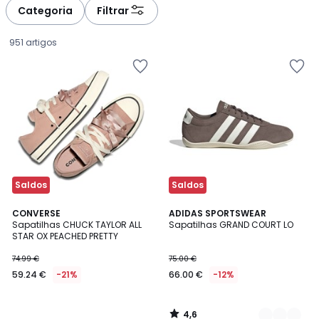
Categoria
Filtrar
951 artigos
Saldos
Saldos
4,6
CONVERSE
2
ADIDAS SPORTSWEAR
/ 5
Sapatilhas CHUCK TAYLOR ALL
Sapatilhas GRAND COURT LO
Cores
STAR OX PEACHED PRETTY
59.24
74.99 €
75.00 €
€
59.24 €
-21%
66.00 €
-12%
em
vez
de
4,6