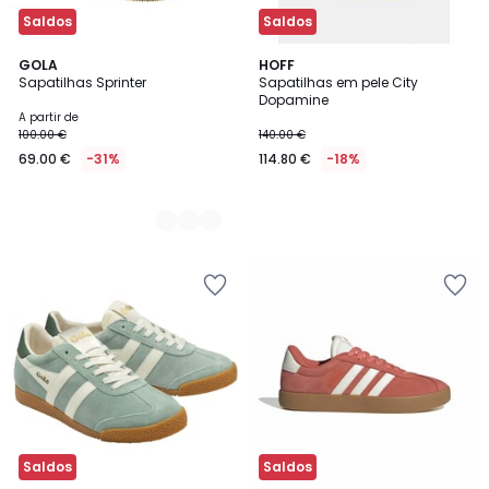
Saldos
Saldos
2
GOLA
HOFF
Sapatilhas Sprinter
Sapatilhas em pele City
Cores
Dopamine
A partir de
100.00 €
140.00 €
69.00 €
-31%
114.80 €
-18%
Saldos
Saldos