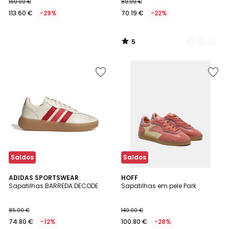
160.00 €
89.99 €
113.60 €
-29%
70.19 €
-22%
5
/
5
Saldos
Saldos
4,9
ADIDAS SPORTSWEAR
HOFF
/ 5
Sapatilhas BARREDA DECODE
Sapatilhas em pele Park
85.00 €
140.00 €
74.80 €
-12%
100.80 €
-28%