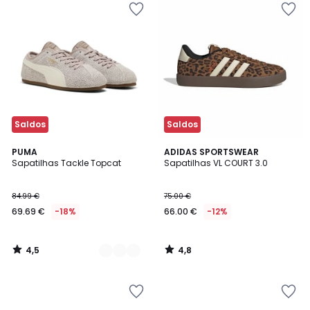
Saldos
Saldos
4,5
4,8
2
PUMA
ADIDAS SPORTSWEAR
/ 5
/ 5
Sapatilhas Tackle Topcat
Sapatilhas VL COURT 3.0
Cores
84.99 €
75.00 €
69.69 €
-18%
66.00 €
-12%
4,5
4,8
/
/
5
5