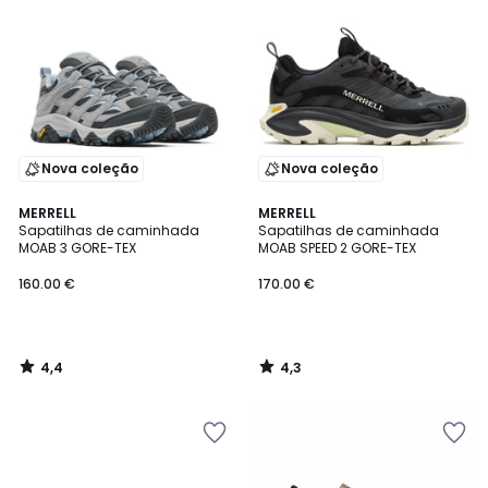
Nova coleção
Nova coleção
4,4
4,3
MERRELL
MERRELL
/ 5
/ 5
Sapatilhas de caminhada
Sapatilhas de caminhada
MOAB 3 GORE-TEX
MOAB SPEED 2 GORE-TEX
160.00 €
170.00 €
4,4
4,3
/
/
5
5