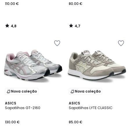
110.00 €
80.00 €
4,8
4,7
/
/
5
5
Nova coleção
Nova coleção
4,9
4,8
ASICS
ASICS
/ 5
/ 5
Sapatilhas GT-2160
Sapatilhas LYTE CLASSIC
130.00 €
85.00 €