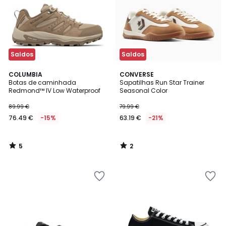
Saldos
Saldos
5
2
COLUMBIA
CONVERSE
/
/
Botas de caminhada
Sapatilhas Run Star Trainer
5
5
Redmond™ IV Low Waterproof
Seasonal Color
89.99 €
79.99 €
76.49 €
-15%
63.19 €
-21%
5
2
/
/
5
5