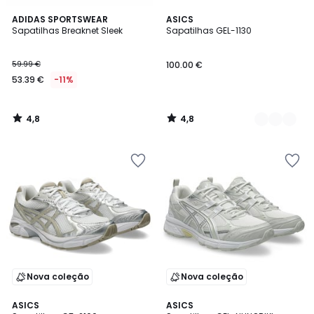
4,8
4,8
ADIDAS SPORTSWEAR
3
ASICS
/ 5
/ 5
Sapatilhas Breaknet Sleek
Sapatilhas GEL-1130
Cores
59.99 €
100.00 €
53.39 €
-11%
4,8
4,8
/
/
5
5
Nova coleção
Nova coleção
4,8
4,8
ASICS
3
ASICS