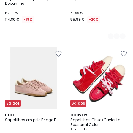
Cores
Dopamine
140.00 €
69.99 €
114.80 €
-18%
55.99 €
-20%
Saldos
Saldos
5
HOFF
2
CONVERSE
/
Sapatilhas em pele Bridge FL
Sapatilhas Chuck Taylor Lo
Cores
5
Seasonal Color
A partir de