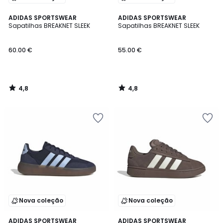
4,8
4,8
ADIDAS SPORTSWEAR
ADIDAS SPORTSWEAR
/ 5
/ 5
Sapatilhas BREAKNET SLEEK
Sapatilhas BREAKNET SLEEK
60.00 €
55.00 €
4,8
4,8
/
/
5
5
Nova coleção
Nova coleção
4,8
4,9
ADIDAS SPORTSWEAR
ADIDAS SPORTSWEAR