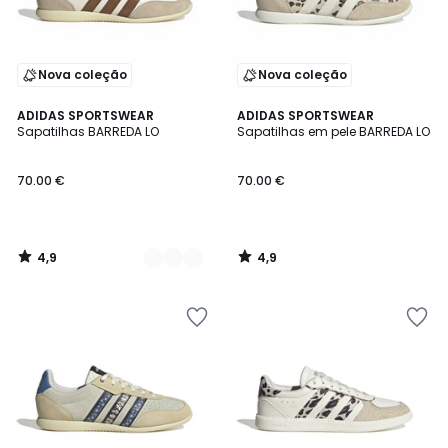
Nova coleção
Nova coleção
4,9
4,9
2
ADIDAS SPORTSWEAR
ADIDAS SPORTSWEAR
/ 5
/ 5
Sapatilhas BARREDA LO
Sapatilhas em pele BARREDA LO
Cores
70.00 €
70.00 €
4,9
4,9
/
/
5
5