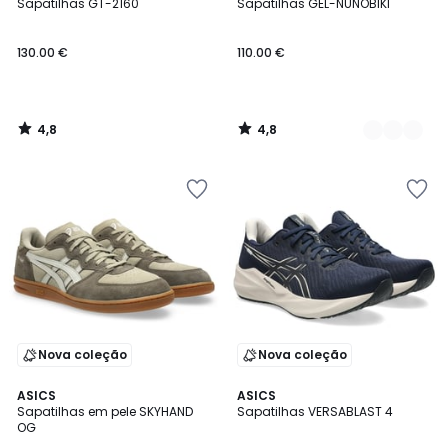
/ 5
/ 5
Sapatilhas GT-2160
Sapatilhas GEL-NUNOBIKI
Cores
130.00 €
110.00 €
4,8
4,8
/
/
5
5
Nova coleção
Nova coleção
4,8
4,7
ASICS
ASICS
/ 5
/ 5
Sapatilhas em pele SKYHAND
Sapatilhas VERSABLAST 4
OG