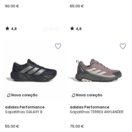
90.00 €
65.00 €
4,8
4,8
/
/
5
5
Nova coleção
Nova coleção
4,9
4,8
2
adidas Performance
adidas Performance
/ 5
/ 5
Sapatilhas GALAXY 8
Sapatilhas TERREX ANYLANDER
Cores
55.00 €
75.00 €