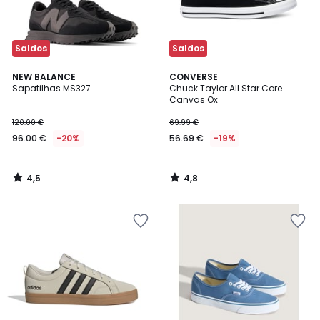
Saldos
Saldos
4,5
4,8
NEW BALANCE
CONVERSE
/ 5
/ 5
Sapatilhas MS327
Chuck Taylor All Star Core
Canvas Ox
120.00 €
69.99 €
96.00 €
-20%
56.69 €
-19%
4,5
4,8
/
/
5
5