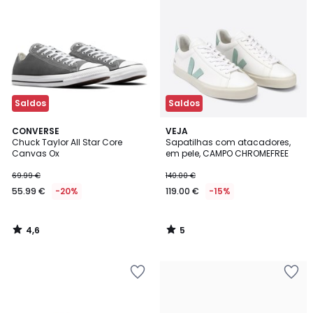
Saldos
Saldos
4,6
5
CONVERSE
VEJA
/ 5
/
Chuck Taylor All Star Core
Sapatilhas com atacadores,
5
Canvas Ox
em pele, CAMPO CHROMEFREE
69.99 €
140.00 €
55.99 €
-20%
119.00 €
-15%
4,6
5
/
/
5
5