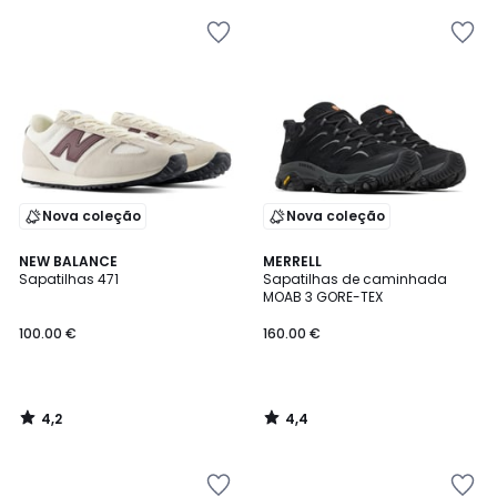
Nova coleção
Nova coleção
4,2
4,4
NEW BALANCE
MERRELL
/ 5
/ 5
Sapatilhas 471
Sapatilhas de caminhada
MOAB 3 GORE-TEX
100.00 €
160.00 €
4,2
4,4
/
/
5
5