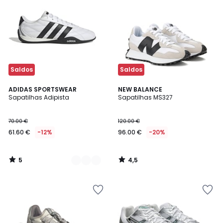
Saldos
Saldos
5
4,5
2
ADIDAS SPORTSWEAR
NEW BALANCE
/
/ 5
Sapatilhas Adipista
Sapatilhas MS327
Cores
5
70.00 €
120.00 €
61.60 €
-12%
96.00 €
-20%
5
4,5
/
/
5
5