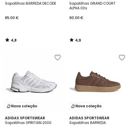
/ 5
/ 5
Sapatilhas BARREDA DECODE
Sapatilhas GRAND COURT
ALPHA 00s
85.00 €
90.00 €
4,8
4,9
/
/
5
5
Nova coleção
Nova coleção
4,8
4,8
3
ADIDAS SPORTSWEAR
ADIDAS SPORTSWEAR
/ 5
/ 5
Sapatilhas SPIRITAIN 2000
Sapatilhas BARREDA
Cores