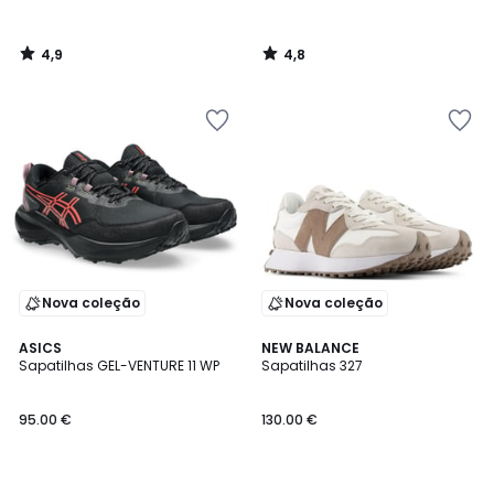
4,9
4,8
/
/
5
5
Nova coleção
Nova coleção
4,8
4,6
ASICS
NEW BALANCE
/ 5
/ 5
Sapatilhas GEL-VENTURE 11 WP
Sapatilhas 327
95.00 €
130.00 €