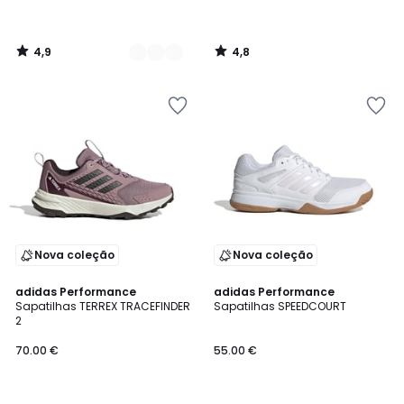
4,9
4,8
/
/
5
5
Nova coleção
Nova coleção
4,7
4,6
adidas Performance
adidas Performance
/ 5
/ 5
Sapatilhas TERREX TRACEFINDER
Sapatilhas SPEEDCOURT
2
70.00 €
55.00 €