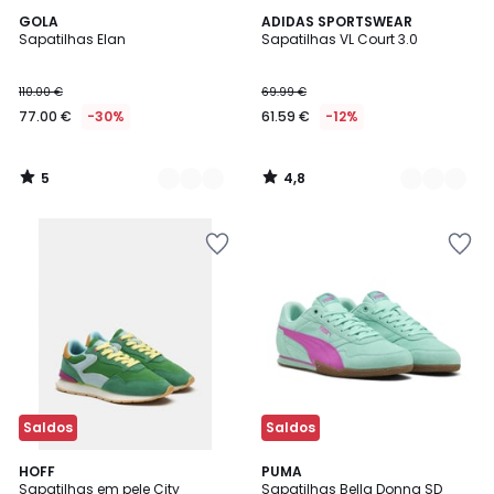
5
4,8
3
GOLA
5
ADIDAS SPORTSWEAR
/
/ 5
Sapatilhas Elan
Sapatilhas VL Court 3.0
Cores
Cores
5
110.00 €
69.99 €
77.00 €
-30%
61.59 €
-12%
5
4,8
/
/
5
5
Saldos
Saldos
HOFF
2
PUMA
Sapatilhas em pele City
Sapatilhas Bella Donna SD