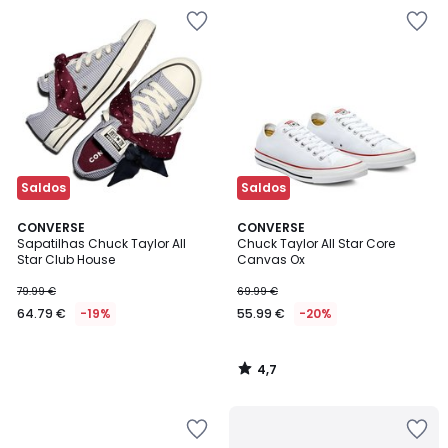
Saldos
Saldos
4,7
CONVERSE
CONVERSE
/ 5
Sapatilhas Chuck Taylor All
Chuck Taylor All Star Core
Star Club House
Canvas Ox
79.99 €
69.99 €
64.79 €
-19%
55.99 €
-20%
4,7
/
5