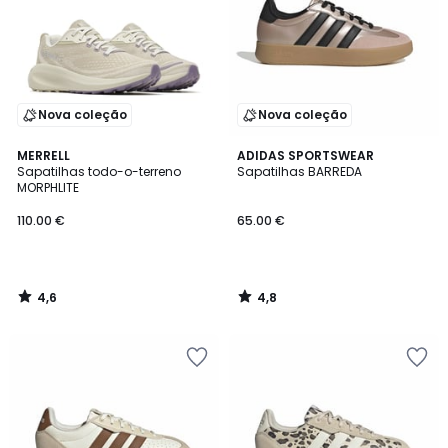
Nova coleção
Nova coleção
4,6
4,8
MERRELL
ADIDAS SPORTSWEAR
/ 5
/ 5
Sapatilhas todo-o-terreno
Sapatilhas BARREDA
MORPHLITE
110.00 €
65.00 €
4,6
4,8
/
/
5
5