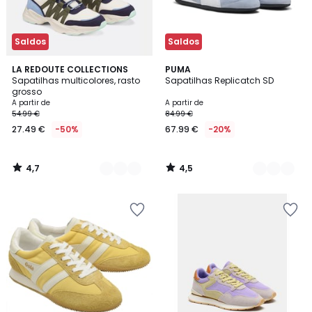
Saldos
Saldos
4,7
4,5
2
LA REDOUTE COLLECTIONS
5
PUMA
/ 5
/ 5
Sapatilhas multicolores, rasto
Sapatilhas Replicatch SD
Cores
Cores
grosso
A partir de
A partir de
54.99 €
84.99 €
27.49 €
-50%
67.99 €
-20%
4,7
4,5
/
/
5
5