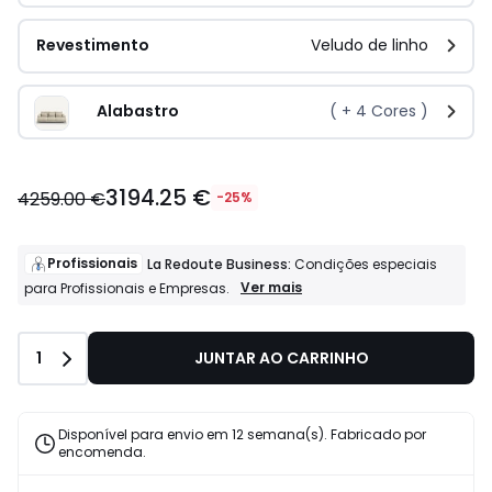
Revestimento
Veludo de linho
Alabastro
( +
4
Cores )
3194.25 €
4259.00 €
-25%
Profissionais
La Redoute Business:
Condições especiais
Profissionais
Ver mais
para Profissionais e Empresas.
La
Redoute
Business:
Quantidade
1
JUNTAR AO CARRINHO
Condições
especiais
para
Profissionais
Disponível para envio em 12 semana(s). Fabricado por
e
encomenda.
Empresas.