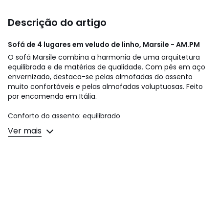
Descrição do artigo
Sofá de 4 lugares em veludo de linho, Marsile - AM.PM
O sofá Marsile combina a harmonia de uma arquitetura
equilibrada e de matérias de qualidade. Com pés em aço
envernizado, destaca-se pelas almofadas do assento
muito confortáveis e pelas almofadas voluptuosas. Feito
por encomenda em Itália.
Conforto do assento: equilibrado
Conforto do encosto: equilibrado
Ver mais
Assento: altura e profundidade standard
Dimensões:
• Comprimento: 247 cm
• Altura: 83 cm
• Profundidade: 105 cm
• Assento: Larg. 195 x alt. 45 x prof. 52 cm
• Peso: 85 kg