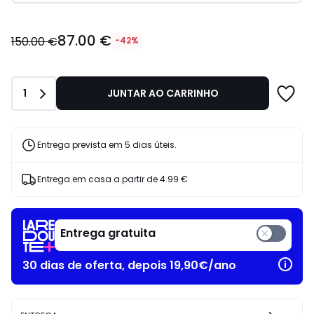
87.00
87.00 €
€
150.00 €
-42%
em
vez
de
Quantidade
1
JUNTAR AO CARRINHO
150.00
€
42%
de
Entrega prevista em 5 dias úteis.
desconto
aplicado.
Entrega em casa a partir de
4.99 €
Entrega gratuita
30 dias de oferta, depois 19,90€/ano