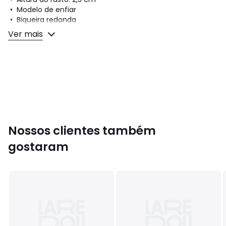
• Modelo de enfiar
• Biqueira redonda
Ver mais
Composição e cuidados
• Exterior: 100% pele
• Forro: 100% poliéster
• Palmilha: 100% pele
• Rasto: 100% elastómero
Cores
Preto
Nossos clientes também
Tamanhos
36, 38, 39, 41
gostaram