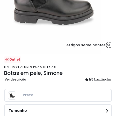
Artigos semelhantes
Outlet
LES TROPEZIENNES PAR M.BELARBI
Botas em pele, Simone
Ver descrição
1
/5
1 avaliações
Preto 
Tamanho