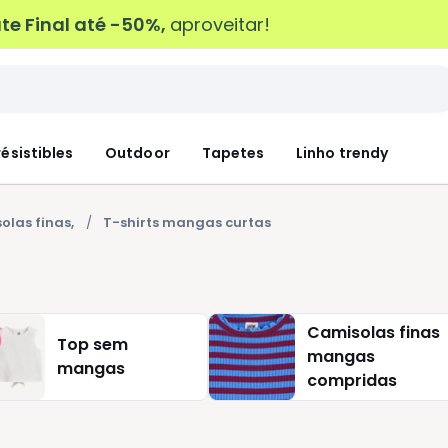
e Final até -50%,
aproveitar!
résistibles
Outdoor
Tapetes
Linho trendy
solas finas,
T-shirts mangas curtas
Camisolas finas
Top sem
mangas
mangas
compridas