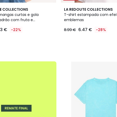
E COLLECTIONS
LA REDOUTE COLLECTIONS
 mangas curtas e gola
T-shirt estampada com efei
adrão com fruta e
emblemas
estampada na frente
23 €
6.47 €
-22%
8.99 €
-28%