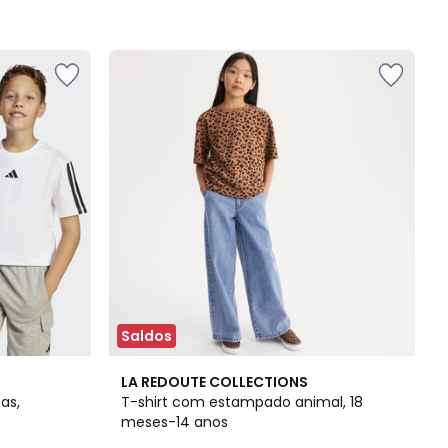
Saldos
4,9
LA REDOUTE COLLECTIONS
/ 5
as,
T-shirt com estampado animal, 18
meses-14 anos