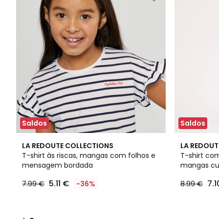
Saldos
Saldos
5
3
LA REDOUTE COLLECTIONS
LA REDOUT
/
Cores
T-shirt às riscas, mangas com folhos e
T-shirt com
5
mensagem bordada
mangas cur
5.11 €
7.1
7.99 €
-36%
8.99 €