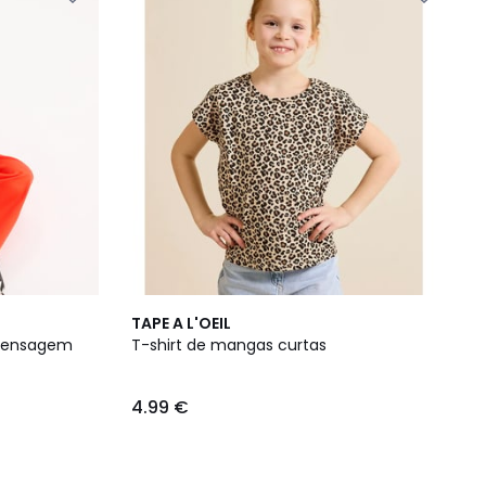
TAPE A L'OEIL
 mensagem
T-shirt de mangas curtas
4.99 €