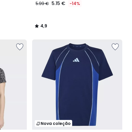
5.15 €
5.99 €
-14%
4,9
/
5
Nova coleção