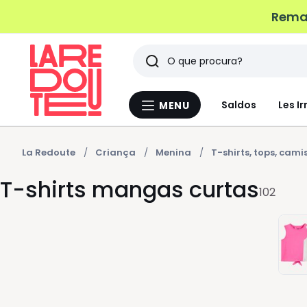
Remat
Pesquisar
Últimos
Saldos
Les Ir
MENU
Menu
artigos
La
Redoute
vistos
La Redoute
Criança
Menina
T-shirts, tops, cami
T-shirts mangas curtas
102