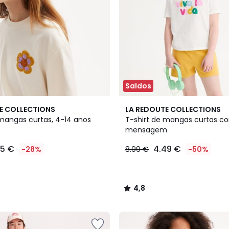
Saldos
4,8
E COLLECTIONS
LA REDOUTE COLLECTIONS
/ 5
 mangas curtas, 4-14 anos
T-shirt de mangas curtas c
mensagem
75 €
4.49 €
-28%
8.99 €
-50%
4,8
/
5