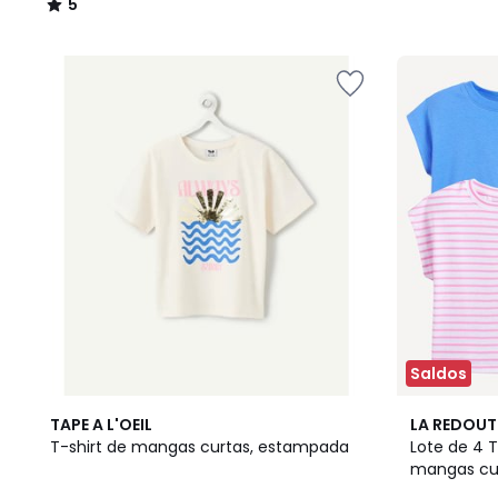
5
/
5
Saldos
3
2
TAPE A L'OEIL
LA REDOUT
Cores
/
T-shirt de mangas curtas, estampada
Lote de 4 T
5
mangas cu