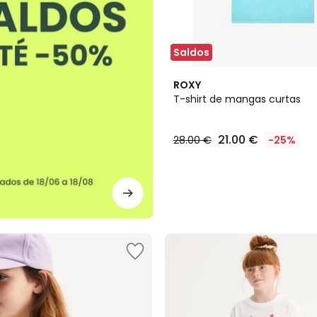
Saldos
2
ROXY
Cores
T-shirt de mangas curtas
21.00 €
28.00 €
-25%