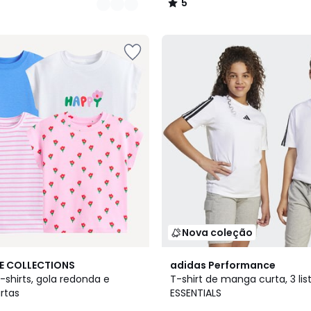
5
/
5
Nova coleção
4,9
E COLLECTIONS
adidas Performance
/ 5
-shirts, gola redonda e
T-shirt de manga curta, 3 list
rtas
ESSENTIALS