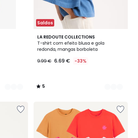
Saldos
2
5
LA REDOUTE COLLECTIONS
Cores
/
T-shirt com efeito blusa e gola
5
redonda, mangas borboleta
6.69 €
9.99 €
-33%
5
/
5