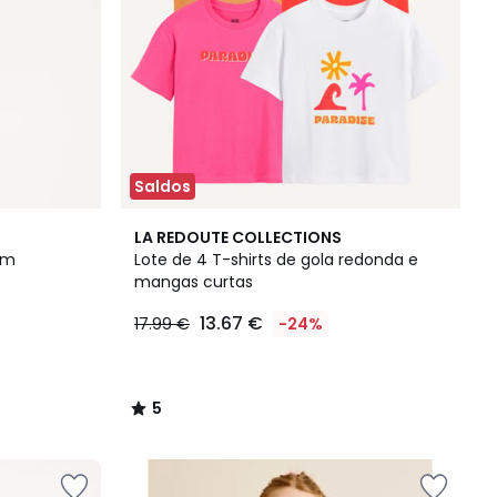
Saldos
5
LA REDOUTE COLLECTIONS
/
om
Lote de 4 T-shirts de gola redonda e
5
mangas curtas
13.67 €
17.99 €
-24%
5
/
5