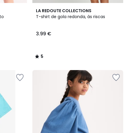
5
LA REDOUTE COLLECTIONS
/
to
T-shirt de gola redonda, às riscas
5
3.99 €
5
/
5