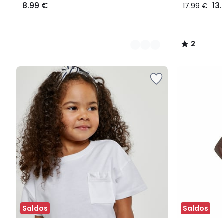
8.99 €
13
17.99 €
2
/
5
Saldos
Saldos