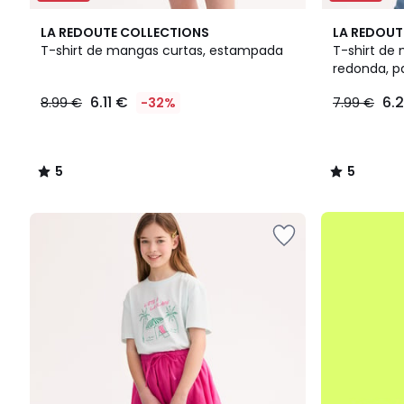
5
5
LA REDOUTE COLLECTIONS
LA REDOUT
/
/
T-shirt de mangas curtas, estampada
T-shirt de
5
5
redonda, p
6.11
mensagem 
6.11 €
6.
8.99 €
-32%
7.99 €
€
em
vez
de
5
5
8.99
/
/
€
5
5
32%
até
de
-50%
desconto
aplicado.