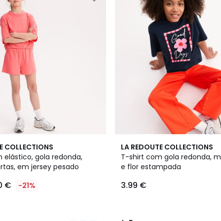
5
E COLLECTIONS
LA REDOUTE COLLECTIONS
/
 elástico, gola redonda,
T-shirt com gola redonda,
5
tas, em jersey pesado
e flor estampada
0 €
3.99 €
-21%