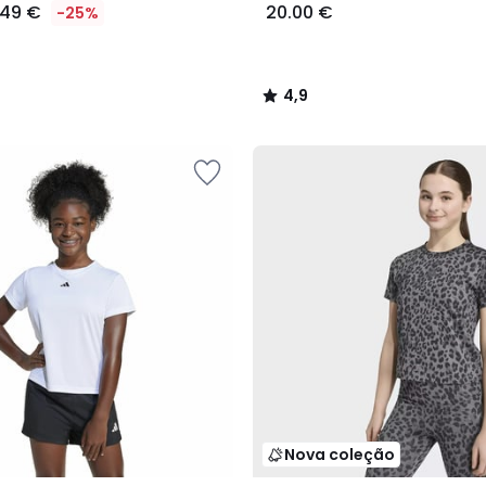
.49 €
20.00 €
-25%
4,9
/
5
Nova coleção