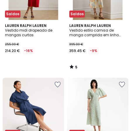
Saldos
Saldos
5
LAUREN RALPH LAUREN
LAUREN RALPH LAUREN
/
Vestido midi drapeado de
Vestido estilo camisa de
5
mangas curtas
manga comprida em linho
com estampado floral
255.00 €
395.00 €
214.20 €
-16%
359.45 €
-9%
5
/
5