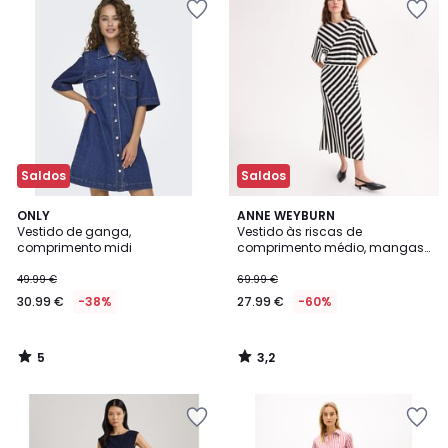
Saldos
Saldos
5
3,2
ONLY
ANNE WEYBURN
/
/ 5
Vestido de ganga,
Vestido às riscas de
5
comprimento midi
comprimento médio, mangas
curtas
49.99 €
69.99 €
30.99 €
-38%
27.99 €
-60%
5
3,2
/
/
5
5