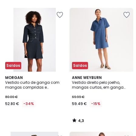
5
Saldos
Saldos
4,3
MORGAN
ANNE WEYBURN
/ 5
Vestido curto de ganga com
Vestido direito pelo joelho,
mangas compridas e
mangas curtas, em ganga
colarinho
clara
80.00 €
69.99 €
52.80 €
-34%
59.49 €
-15%
4,3
/
5