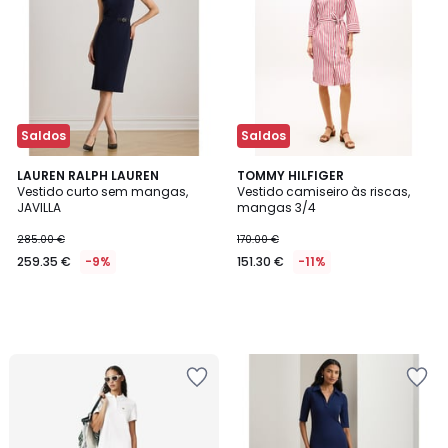
Saldos
Saldos
LAUREN RALPH LAUREN
TOMMY HILFIGER
Vestido curto sem mangas,
Vestido camiseiro às riscas,
JAVILLA
mangas 3/4
285.00 €
170.00 €
259.35 €
-9%
151.30 €
-11%