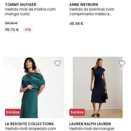
TOMMY HILFIGER
ANNE WEYBURN
Vestido midi de malha com
Vestido às bolinhas com
manga curta
comprimento médio e
mangas compridas em
viscose stretch
130.00 €
45.99 €
115.70 €
-11%
Saldos
Saldos
3,7
5
LA REDOUTE COLLECTIONS
LAUREN RALPH LAUREN
/ 5
/
Vestido midi drapeado com
Vestido midi de mangas