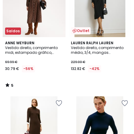
Outlet
Saldos
5
ANNE WEYBURN
LAUREN RALPH LAUREN
/
Vestido direito, comprimento
Vestido direito, comprimento
5
midi, estampado gráfico,
médio, 3/4, mangas
mangas compridas
compridas
69.99 €
229.00 €
30.79 €
-56%
132.82 €
-42%
5
/
5