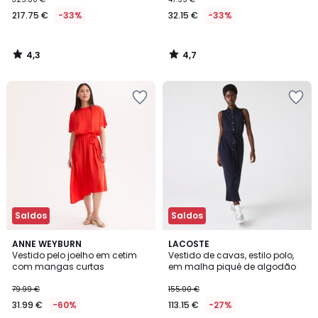
217.75 €
-33%
32.15 €
-33%
4,3
4,7
/
/
5
5
Saldos
Saldos
5
ANNE WEYBURN
LACOSTE
/
Vestido pelo joelho em cetim
Vestido de cavas, estilo polo,
5
com mangas curtas
em malha piqué de algodão
79.99 €
155.00 €
31.99 €
-60%
113.15 €
-27%