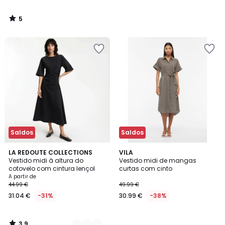
5
/
5
Saldos
Saldos
3,9
2
LA REDOUTE COLLECTIONS
VILA
/ 5
Vestido midi à altura do
Vestido midi de mangas
Cores
cotovelo com cintura lençol
curtas com cinto
A partir de
44.99 €
49.99 €
31.04 €
-31%
30.99 €
-38%
3,9