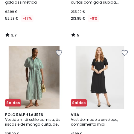
5
gola assimétrica
curtas com gola subida,
BERTUNO
62.99 €
235.00 €
52.28 €
-17%
213.85 €
-9%
3,7
5
/
/
5
5
Saldos
Saldos
4,3
4,7
POLO RALPH LAUREN
VILA
/ 5
/ 5
Vestido midi estilo camisa, às
Vestido modelo envelope,
riscas e de manga curta, de
comprimento midi
linho e algodão,
325.00 €
47.99 €