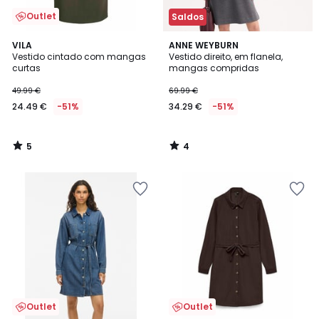
Outlet
Saldos
5
4
VILA
ANNE WEYBURN
/
/
Vestido cintado com mangas
Vestido direito, em flanela,
5
5
curtas
mangas compridas
49.99 €
69.99 €
24.49 €
-51%
34.29 €
-51%
5
4
/
/
5
5
Outlet
Outlet