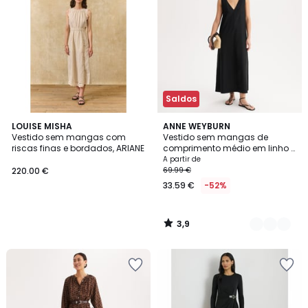
Saldos
3,9
LOUISE MISHA
2
ANNE WEYBURN
/ 5
Vestido sem mangas com
Vestido sem mangas de
Cores
riscas finas e bordados, ARIANE
comprimento médio em linho e
viscose
A partir de
220.00 €
69.99 €
33.59 €
-52%
3,9
/
5