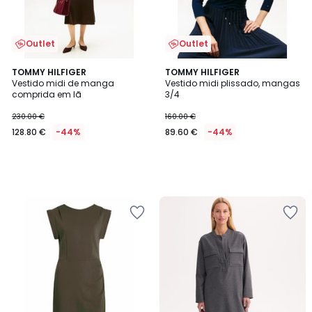
Outlet
Outlet
TOMMY HILFIGER
TOMMY HILFIGER
Vestido midi de manga
Vestido midi plissado, mangas
comprida em lã
3/4
230.00 €
160.00 €
128.80 €
-44%
89.60 €
-44%