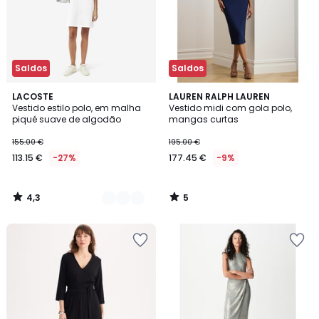
Saldos
Saldos
4,3
5
2
LACOSTE
LAUREN RALPH LAUREN
/ 5
/
Vestido estilo polo, em malha
Vestido midi com gola polo,
Cores
5
piqué suave de algodão
mangas curtas
155.00 €
195.00 €
113.15 €
-27%
177.45 €
-9%
4,3
5
/
/
5
5