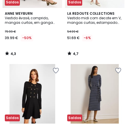
Saldos
Saldos
4,3
4,7
ANNE WEYBURN
LA REDOUTE COLLECTIONS
/ 5
/ 5
Vestido évasé, comprido,
Vestido midi com decote em V,
mangas curtas, em ganga
mangas curtas, estampado
clara
floral
79.99 €
54.99 €
39.99 €
-50%
51.69 €
-6%
4,3
4,7
/
/
5
5
Saldos
Saldos