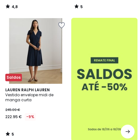
4,8
5
/
/
5
5
até
-50%
Saldos
5
LAUREN RALPH LAUREN
/
Vestido envelope midi de
5
manga curta
245.00 €
222.95 €
-9%
5
/