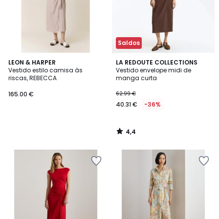
Saldos
4,4
LEON & HARPER
LA REDOUTE COLLECTIONS
/ 5
Vestido estilo camisa às
Vestido envelope midi de
riscas, REBECCA
manga curta
165.00 €
62.99 €
40.31 €
-36%
4,4
/
5