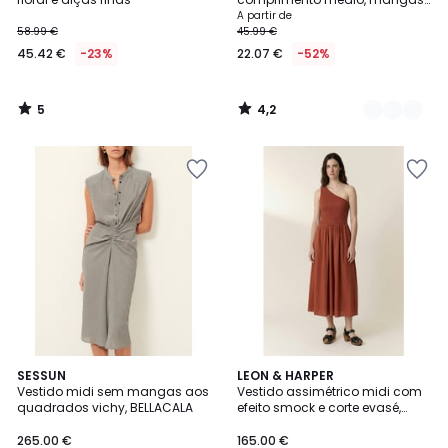
curtas
A partir de
58.99 €
45.99 €
45.42 €
-23%
22.07 €
-52%
5
4,2
/
/
5
5
SESSUN
LEON & HARPER
Vestido midi sem mangas aos
Vestido assimétrico midi com
quadrados vichy, BELLACALA
efeito smock e corte evasé,
RAHUL
265.00 €
165.00 €