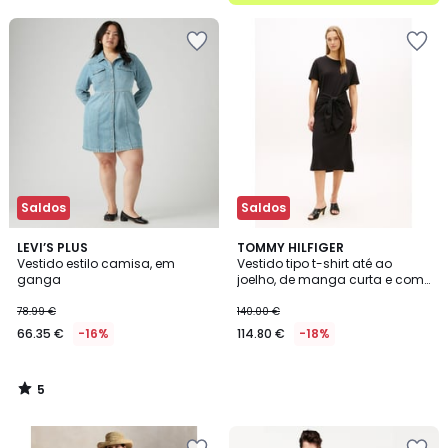
5
Saldos
Saldos
5
LEVI’S PLUS
TOMMY HILFIGER
/
Vestido estilo camisa, em
Vestido tipo t-shirt até ao
5
ganga
joelho, de manga curta e com
atilhos
78.99 €
140.00 €
66.35 €
-16%
114.80 €
-18%
5
/
5