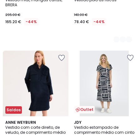
Cores
BRERA
295.00 €
140.00 €
165.20 €
-44%
78.40 €
-44%
Outlet
Saldos
1
4,5
ANNE WEYBURN
JDY
/
/ 5
Vestido com corte direito, de
Vestido estampado de
5
veludo, de comprimento médio
comprimento médio com cinto