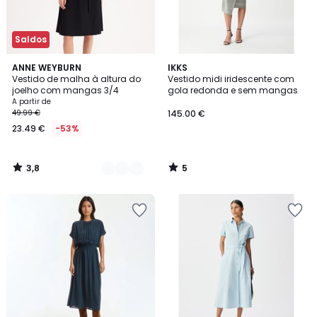
Saldos
3,8
5
2
ANNE WEYBURN
IKKS
/ 5
/
Vestido de malha à altura do
Vestido midi iridescente com
Cores
5
joelho com mangas 3/4
gola redonda e sem mangas
A partir de
49.99 €
145.00 €
23.49 €
-53%
3,8
5
/
/
5
5