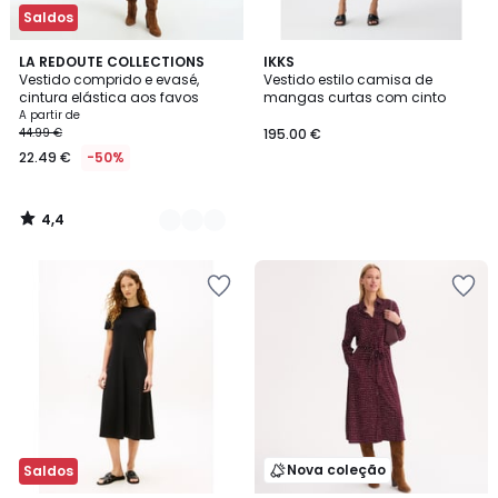
Saldos
4,4
2
LA REDOUTE COLLECTIONS
IKKS
/ 5
Vestido comprido e evasé,
Vestido estilo camisa de
Cores
cintura elástica aos favos
mangas curtas com cinto
A partir de
44.99 €
195.00 €
22.49 €
-50%
4,4
/
5
Nova coleção
Saldos