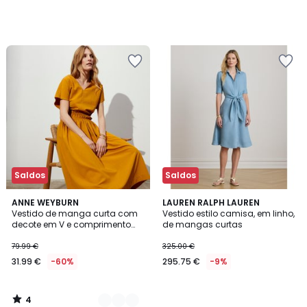
Saldos
Saldos
4
2
ANNE WEYBURN
LAUREN RALPH LAUREN
/
Vestido de manga curta com
Vestido estilo camisa, em linho,
Cores
5
decote em V e comprimento
de mangas curtas
midi
79.99 €
325.00 €
31.99 €
-60%
295.75 €
-9%
4
/