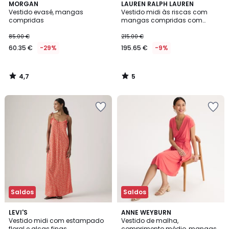
4,7
5
MORGAN
LAUREN RALPH LAUREN
/ 5
/
Vestido evasé, mangas
Vestido midi às riscas com
5
compridas
mangas compridas com
atilhos, VAYRA
85.00 €
215.00 €
60.35 €
-29%
195.65 €
-9%
4,7
5
/
/
5
5
Saldos
Saldos
5
4,2
LEVI'S
2
ANNE WEYBURN
/
/ 5
Vestido midi com estampado
Vestido de malha,
Cores
5
floral e alças finas
comprimento médio, mangas