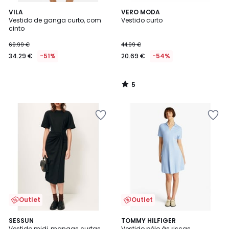
5
VILA
VERO MODA
/
Vestido de ganga curto, com
Vestido curto
5
cinto
69.99 €
44.99 €
34.29 €
-51%
20.69 €
-54%
5
/
5
Outlet
Outlet
SESSUN
2
TOMMY HILFIGER
Vestido midi, mangas curtas,
Vestido pólo às riscas