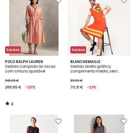
Saldos
Saldos
2
POLO RALPH LAUREN
BLANCHEMAILLE
/
Vestido comprido às riscas
Vestido direito gráfico,
5
com cintura ajustável
comprimento médio, sem
mangas, em lã merino, decote
em V
345.00 €
89.00 €
265.65 €
-23%
70.31 €
-21%
2
/
5