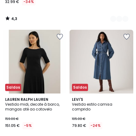
32.99 €
-34%
em
vez
de
4,3
49.99
/
5
€
34%
de
desconto
aplicado.
Saldos
Saldos
4,8
5
LAUREN RALPH LAUREN
LEVI'S
/ 5
/
Vestido midi, decote à barco,
Vestido estilo camisa
5
mangas até ao cotovelo
comprido
159.00 €
105.00 €
151.05 €
-5%
79.80 €
-24%