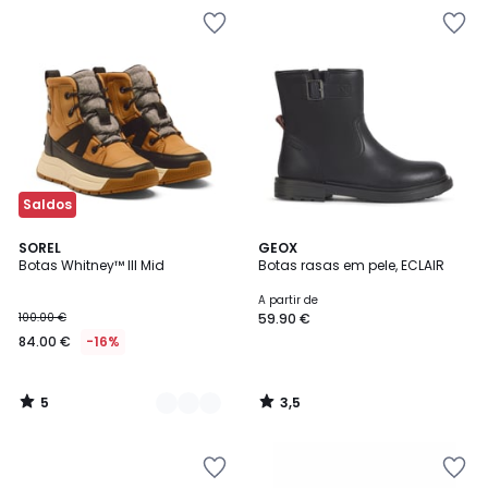
Saldos
5
3,5
2
SOREL
GEOX
/
/ 5
Botas Whitney™ III Mid
Botas rasas em pele, ECLAIR
Cores
5
A partir de
100.00 €
59.90 €
84.00 €
-16%
5
3,5
/
/
5
5