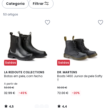
à
à
Categoria
Filtrar
gauche
droite
53 artigos
Saldos
Saldos
4,5
4,4
2
LA REDOUTE COLLECTIONS
DR. MARTENS
/ 5
/ 5
Botas em pele, com fecho
Boots 1460 Junior de pele Softy
Cores
T
Preço
A partir de
59.99 €
90.00 €
a
32.99 €
-45%
72.00 €
-20%
partir
de
32.99
4,5
4,4