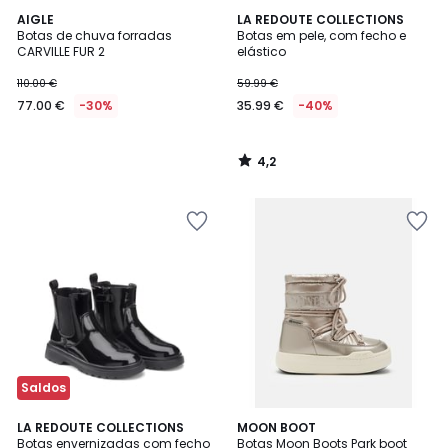
4,2
AIGLE
LA REDOUTE COLLECTIONS
/ 5
Botas de chuva forradas
Botas em pele, com fecho e
CARVILLE FUR 2
elástico
110.00 €
59.99 €
77.00 €
-30%
35.99 €
-40%
4,2
/
5
Saldos
3,7
LA REDOUTE COLLECTIONS
MOON BOOT
/ 5
Botas envernizadas com fecho
Botas Moon Boots Park boot