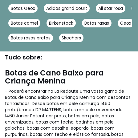
Botas Geox
Adidas grand court
All star rosa
A
Botas camel
Birkenstock
Botas rasas
Geox
Botas rasas pretas
Skechers
Tudo sobre:
Botas de Cano Baixo para
Criança Menina
- Poderá encontrar na La Redoute uma vasta gama de
Botas de Cano Baixo para Criança Menina com descontos
fantásticos. Desde botas em pele camurça 1460
preto/branco DR MARTENS, botas em pele envernizada
1460 Junior Patent cor preto, botas em pele, botas
envernizadas, botas com fecho, botinhas em pele,
galochas, botas com detalhe leopardo, botas com
purpurinas, botas com fecho e elástico fantasia, botas