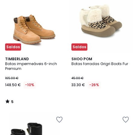
Saldos
Saldos
5
TIMBERLAND
SHOO POM
/
Botas impermeáveis 6-inch
Botas forradas Grigri Boots Fur
5
Premium
165.00 €
45.00 €
148.50 €
-10%
33.30 €
-26%
5
/
5