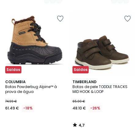
Saldos
Saldos
4,7
COLUMBIA
TIMBERLAND
/ 5
Botas Powderbug Alpine™ à
Botas de pele TODDLE TRACKS
prova de água
MID HOOK & LOOP
74.99 €
65.00 €
61.49 €
-18%
48.10 €
-26%
4,7
/
5