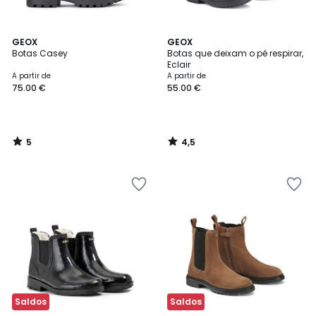
5
4,5
GEOX
GEOX
/
/ 5
Botas Casey
Botas que deixam o pé respirar,
5
Eclair
A partir de
A partir de
75.00 €
55.00 €
5
4,5
/
/
5
5
Saldos
Saldos