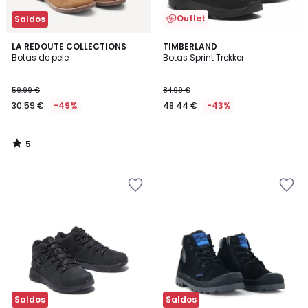
Outlet
Saldos
5
LA REDOUTE COLLECTIONS
TIMBERLAND
/
Botas de pele
Botas Sprint Trekker
5
59.99 €
84.99 €
30.59 €
-49%
48.44 €
-43%
5
/
5
Saldos
Saldos