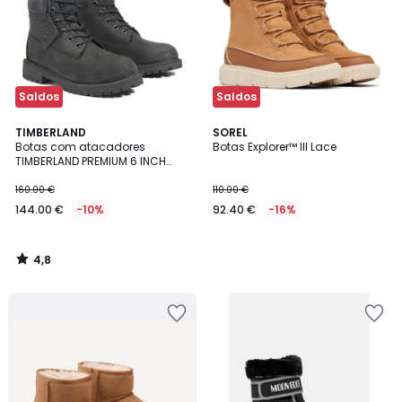
Saldos
Saldos
4,8
TIMBERLAND
SOREL
/ 5
Botas com atacadores
Botas Explorer™ III Lace
TIMBERLAND PREMIUM 6 INCH
LACE
160.00 €
110.00 €
144.00 €
-10%
92.40 €
-16%
4,8
/
5