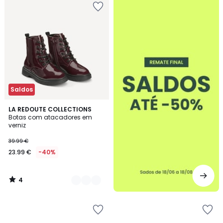
-50%
Saldos
4
3
LA REDOUTE COLLECTIONS
/
Botas com atacadores em
Cores
5
verniz
39.99 €
23.99 €
-40%
4
/
5