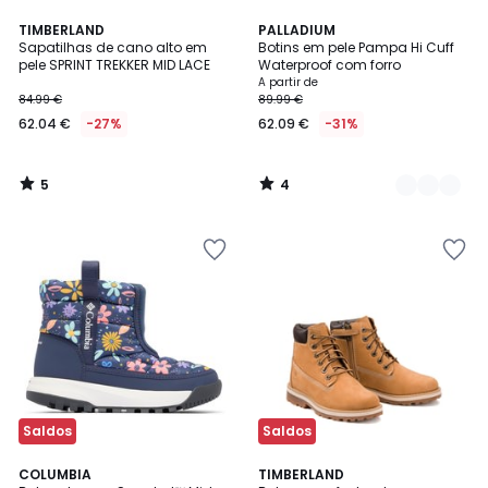
5
4
TIMBERLAND
2
PALLADIUM
/
/
Sapatilhas de cano alto em
Botins em pele Pampa Hi Cuff
Cores
5
5
pele SPRINT TREKKER MID LACE
Waterproof com forro
A partir de
84.99 €
89.99 €
62.04 €
-27%
62.09 €
-31%
5
4
/
/
5
5
Saldos
Saldos
3
COLUMBIA
TIMBERLAND