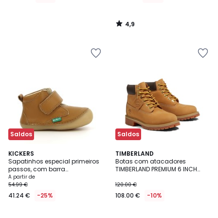
4,9
/
5
Saldos
Saldos
5
4,6
2
KICKERS
TIMBERLAND
/
/ 5
Sapatinhos especial primeiros
Botas com atacadores
Cores
5
passos, com barra
TIMBERLAND PREMIUM 6 INCH
autoaderente, Sabio
LACE
A partir de
54.99 €
120.00 €
41.24 €
-25%
108.00 €
-10%