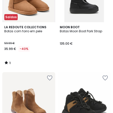
Saldos
1
LA REDOUTE COLLECTIONS
MOON BOOT
/
Botas com forro em pele
Botas Moon Boot Park Strap
5
59.99 €
135.00 €
35.99 €
-40%
1
/
5