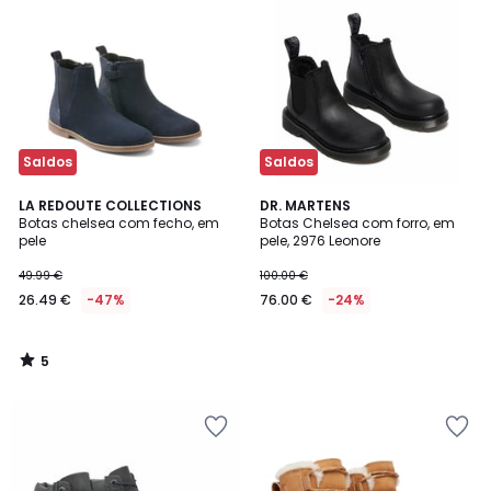
Saldos
Saldos
5
LA REDOUTE COLLECTIONS
DR. MARTENS
/
Botas chelsea com fecho, em
Botas Chelsea com forro, em
5
pele
pele, 2976 Leonore
49.99 €
100.00 €
26.49 €
-47%
76.00 €
-24%
5
/
5