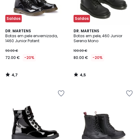
Saldos
Saldos
4,7
4,5
DR. MARTENS
DR. MARTENS
/ 5
/ 5
Botas em pele envernizada,
Botas em pele, 460 Junior
1460 Junior Patent
Serena Mono
90.00 €
100.00 €
72.00 €
-20%
80.00 €
-20%
4,7
4,5
/
/
5
5