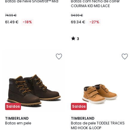
/
Botas de neve Snowtrot™ Mid
Botas com fecho de correr
5
COURMA KID MID LACE
74.99 €
94.99 €
61.49 €
-18%
69.34 €
-27%
3
/
5
Saldos
Saldos
5
TIMBERLAND
TIMBERLAND
/
Botas em pele
Botas de pele TODDLE TRACKS
5
MID HOOK & LOOP