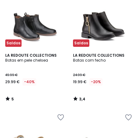
Saldos
Saldos
5
3,4
LA REDOUTE COLLECTIONS
LA REDOUTE COLLECTIONS
/
/ 5
Botas em pele chelsea
Botas com fecho
5
49.99 €
24.99 €
29.99 €
-40%
19.99 €
-20%
5
3,4
/
/
5
5