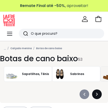
Remate Final até -50%,
aproveitar!
Ir
para
La
o
Redoute
Menu
Pesquisar
carri
Últimos
...
artigos
Calçado menina
Botas de cano baixo
Botas de cano baixo
vistos
53
Sapatilhas, Ténis
Sabrinas
Précédent
Suivan
-
-
défiler
défiler