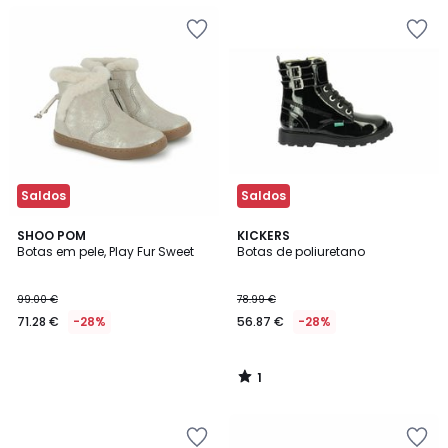
Saldos
Saldos
1
SHOO POM
KICKERS
/
Botas em pele, Play Fur Sweet
Botas de poliuretano
5
99.00 €
78.99 €
71.28 €
-28%
56.87 €
-28%
1
/
5