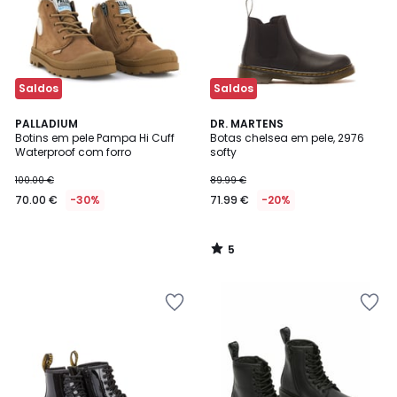
Saldos
Saldos
5
PALLADIUM
DR. MARTENS
/
Botins em pele Pampa Hi Cuff
Botas chelsea em pele, 2976
5
Waterproof com forro
softy
100.00 €
89.99 €
70.00 €
-30%
71.99 €
-20%
5
/
5