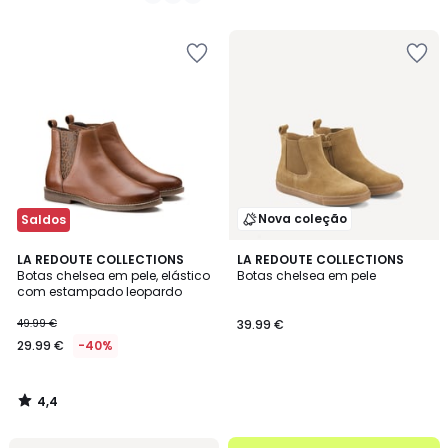
€
/
/
5
5
em
vez
de
59.99
€
45%
de
desconto
aplicado.
Nova coleção
Saldos
4,4
LA REDOUTE COLLECTIONS
LA REDOUTE COLLECTIONS
/ 5
Botas chelsea em pele, elástico
Botas chelsea em pele
com estampado leopardo
49.99 €
39.99 €
29.99 €
-40%
4,4
/
5
até