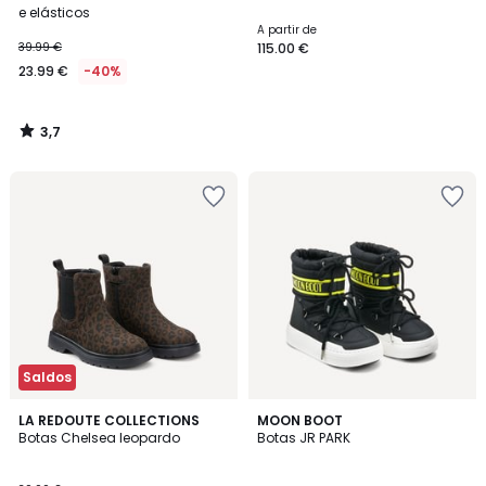
e elásticos
A partir de
39.99 €
115.00 €
23.99 €
-40%
3,7
/
5
Saldos
4,7
LA REDOUTE COLLECTIONS
MOON BOOT
/ 5
Botas Chelsea leopardo
Botas JR PARK