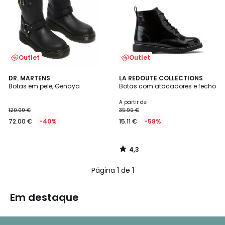
Outlet
Outlet
4,3
DR. MARTENS
LA REDOUTE COLLECTIONS
/ 5
Botas em pele, Genaya
Botas com atacadores e fecho
A partir de
120.00 €
35.99 €
72.00 €
-40%
15.11 €
-58%
4,3
/
5
Página 1 de 1
Em destaque