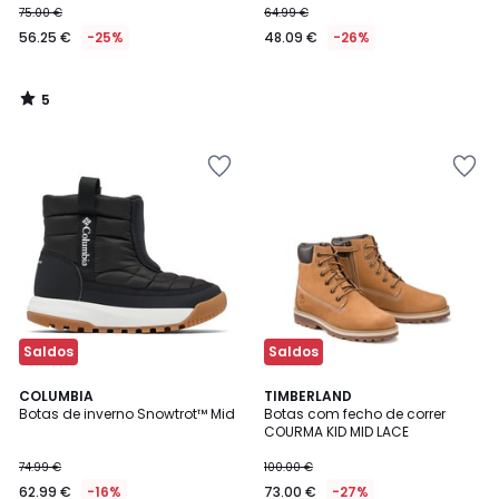
75.00 €
64.99 €
56.25 €
-25%
48.09 €
-26%
5
/
5
Saldos
Saldos
4,9
COLUMBIA
TIMBERLAND
/ 5
Botas de inverno Snowtrot™ Mid
Botas com fecho de correr
COURMA KID MID LACE
74.99 €
100.00 €
62.99 €
-16%
73.00 €
-27%