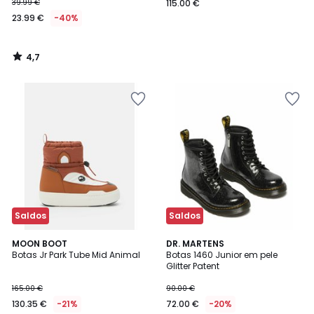
39.99 €
115.00 €
23.99 €
-40%
4,7
/
5
Saldos
Saldos
5
5
MOON BOOT
DR. MARTENS
/
/
Botas Jr Park Tube Mid Animal
Botas 1460 Junior em pele
5
5
Glitter Patent
165.00 €
90.00 €
130.35 €
-21%
72.00 €
-20%