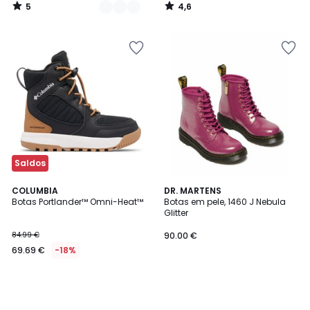
5
4,6
/
/
5
5
Saldos
COLUMBIA
DR. MARTENS
Botas Portlander™ Omni-Heat™
Botas em pele, 1460 J Nebula
Glitter
84.99 €
90.00 €
69.69 €
-18%