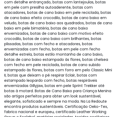
com detalhe entrançado, botas com lantejoulas, botas
em pele com presilha autoaderente, botas com
atacadores, botas de cano baixo em pele reciclada, botas
de cano baixo efeito crocodilo, botas de cano baixo em
veludo, botas de cano baixo aos quadrados, botas de cano
baixo em pele bimatéria, botas de cano baixo
envernizados, botas de cano baixo com motivo efeito
crocodilo, botas de cano baixo com brilhantes, botas
plissadas, botas com fecho e atacadores, botas
envernizadas com fecho, botas em pele com fecho
detalhe estrela, botas estilo montanha de cano baixo,
botas de cano baixo estampado às flores, botas chelsea
com fecho em pele reciclada, botas de cano subido
estampado às flores, botas com forro em pelo Classic Mini
II, botas que deixam o pé respirar Eclair, botas com
estampado leopardo com fecho, botas respiráveis
envernizadas Gillyjaw, botas em pele Sprint Trekker até
botas à motard. Botas de Cano Baixo para Criança Menina
são artigos perfeitos para obter um look sustentável,
elegante, sofisticado e sempre na moda. Na La Redoute
encontra produtos sustentáveis. Certificação Oeko-Tex,
fabrico nacional e europeu, certificado Leather Working