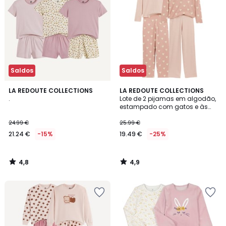
Saldos
Saldos
4,8
4,9
LA REDOUTE COLLECTIONS
LA REDOUTE COLLECTIONS
/ 5
/ 5
.
Lote de 2 pijamas em algodão,
estampado com gatos e às
riscas
24.99 €
25.99 €
21.24 €
-15%
19.49 €
-25%
4,8
4,9
/
/
5
5