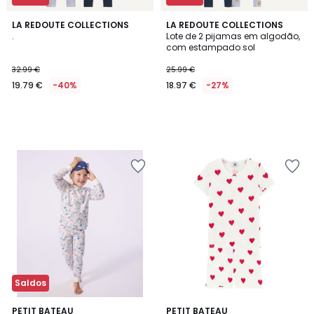
LA REDOUTE COLLECTIONS
LA REDOUTE COLLECTIONS
.
Lote de 2 pijamas em algodão,
com estampado sol
32.99 €
25.99 €
19.79 €
-40%
18.97 €
-27%
Saldos
5
PETIT BATEAU
PETIT BATEAU