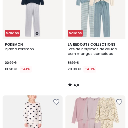
Saldos
Saldos
4,8
POKEMON
LA REDOUTE COLLECTIONS
/ 5
Pijama Pokemon
Lote de 2 pijamas de veludo
com mangas compridas
22.99 €
33.99 €
13.56 €
-41%
20.39 €
-40%
4,8
/
5