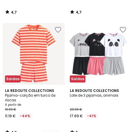
4,7
4,7
/
/
5
5
Saldos
Saldos
4,9
5
2
LA REDOUTE COLLECTIONS
LA REDOUTE COLLECTIONS
/ 5
/
Pijama-calção em turco às
Lote de 3 pijamas, animais
Cores
5
riscas
A partir de
19.99 €
29.99 €
11.19 €
-44%
17.69 €
-41%