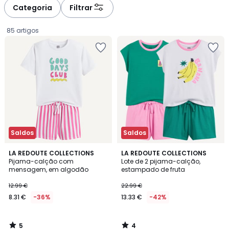
Categoria
Filtrar
85 artigos
Saldos
Saldos
5
4
LA REDOUTE COLLECTIONS
LA REDOUTE COLLECTIONS
/
/
Pijama-calção com
Lote de 2 pijama-calção,
5
5
mensagem, em algodão
estampado de fruta
8.31
12.99 €
22.99 €
€
8.31 €
-36%
13.33 €
-42%
em
vez
de
5
4