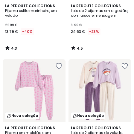
4,3
4,5
LA REDOUTE COLLECTIONS
LA REDOUTE COLLECTIONS
/ 5
/ 5
Pijama estilo marinheiro, em
Lote de 2 pijamas em algodão,
veludo
com ursos e mensagem
22.99 €
31.99 €
13.79 €
-40%
24.63 €
-23%
4,3
4,5
/
/
5
5
Nova coleção
Nova coleção
LA REDOUTE COLLECTIONS
LA REDOUTE COLLECTIONS
Pijama em moletão com
Lote de 2 pijamas de veludo,