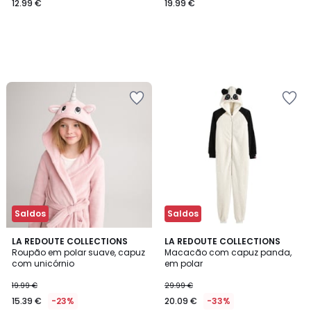
e riscas
12.99 €
19.99 €
Saldos
Saldos
4,7
4,7
LA REDOUTE COLLECTIONS
LA REDOUTE COLLECTIONS
/ 5
/ 5
Roupão em polar suave, capuz
Macacão com capuz panda,
com unicórnio
em polar
19.99 €
29.99 €
15.39 €
-23%
20.09 €
-33%