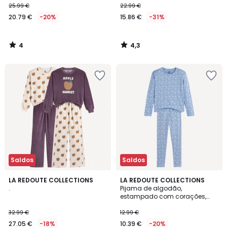
25.99 €
22.99 €
20.79 €
-20%
15.86 €
-31%
4
4,3
/
/
5
5
Saldos
Saldos
4,2
4,1
LA REDOUTE COLLECTIONS
LA REDOUTE COLLECTIONS
/ 5
/ 5
.
Pijama de algodão,
estampado com corações,
brilha no escuro
32.99 €
12.99 €
27.05 €
-18%
10.39 €
-20%