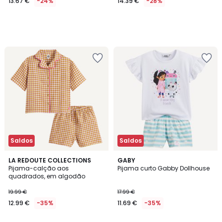
13.67 €
-24%
14.39 €
-28%
Saldos
Saldos
LA REDOUTE COLLECTIONS
GABY
Pijama-calção aos
Pijama curto Gabby Dollhouse
quadrados, em algodão
19.99 €
17.99 €
12.99 €
-35%
11.69 €
-35%