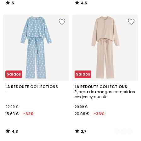
5
4,5
/
/
5
5
Saldos
Saldos
4,8
2,7
LA REDOUTE COLLECTIONS
2
LA REDOUTE COLLECTIONS
/ 5
/ 5
.
Pijama de mangas compridas
Cores
em jersey quente
22.99 €
29.99 €
15.63 €
-32%
20.09 €
-33%
4,8
2,7
/
/
5
5