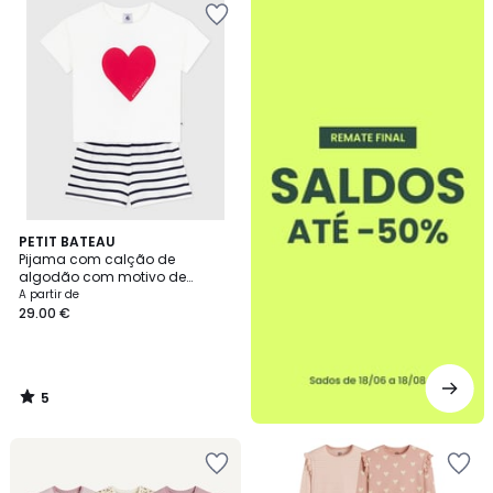
-50%
5
PETIT BATEAU
/
Pijama com calção de
5
algodão com motivo de
corações e riscas
A partir de
29.00 €
5
/
5