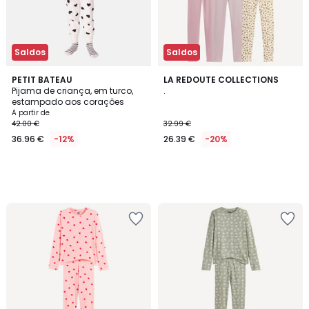
Saldos
Saldos
PETIT BATEAU
LA REDOUTE COLLECTIONS
Pijama de criança, em turco,
.
estampado aos corações
A partir de
42.00 €
32.99 €
36.96 €
-12%
26.39 €
-20%