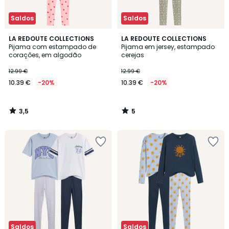
Saldos
Saldos
3,5
5
LA REDOUTE COLLECTIONS
LA REDOUTE COLLECTIONS
/ 5
/
Pijama com estampado de
Pijama em jersey, estampado
5
corações, em algodão
cerejas
12.99 €
12.99 €
10.39 €
-20%
10.39 €
-20%
3,5
5
/
/
5
5
Saldos
Saldos