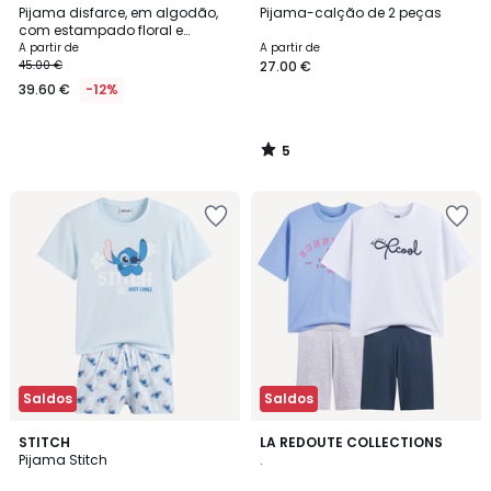
/
Pijama disfarce, em algodão,
Pijama-calção de 2 peças
5
com estampado floral e
animal
A partir de
A partir de
45.00 €
27.00 €
39.60 €
-12%
5
/
5
Saldos
Saldos
4,3
STITCH
LA REDOUTE COLLECTIONS
/ 5
Pijama Stitch
.