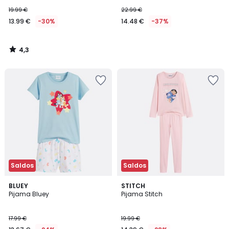
19.99 €
22.99 €
13.99 €
-30%
14.48 €
-37%
4,3
/
5
Saldos
Saldos
BLUEY
STITCH
Pijama Bluey
Pijama Stitch
17.99 €
19.99 €