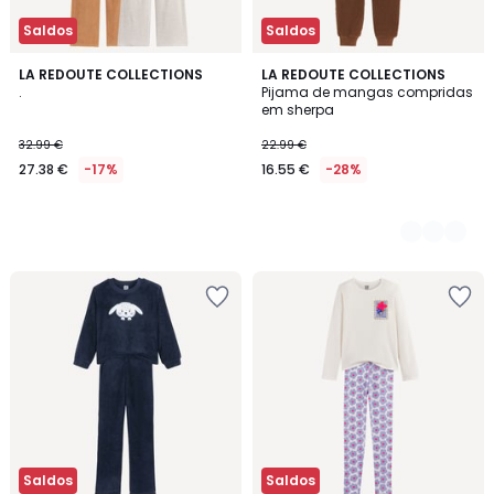
Saldos
Saldos
LA REDOUTE COLLECTIONS
2
LA REDOUTE COLLECTIONS
.
Pijama de mangas compridas
Cores
em sherpa
32.99 €
22.99 €
27.38 €
-17%
16.55 €
-28%
Saldos
Saldos