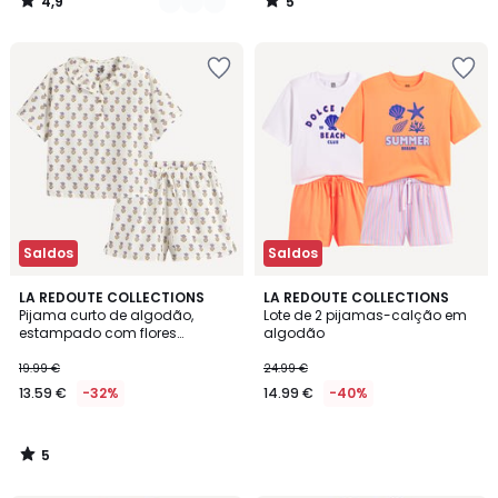
4,9
5
/
/
5
5
Saldos
Saldos
5
LA REDOUTE COLLECTIONS
LA REDOUTE COLLECTIONS
/
Pijama curto de algodão,
Lote de 2 pijamas-calção em
5
estampado com flores
algodão
indianas
19.99 €
24.99 €
13.59 €
-32%
14.99 €
-40%
5
/
5