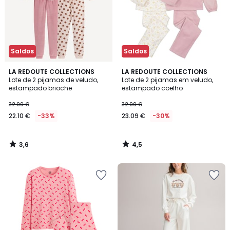
Saldos
Saldos
3,6
4,5
LA REDOUTE COLLECTIONS
LA REDOUTE COLLECTIONS
/ 5
/ 5
Lote de 2 pijamas de veludo,
Lote de 2 pijamas em veludo,
estampado brioche
estampado coelho
32.99 €
32.99 €
22.10 €
-33%
23.09 €
-30%
3,6
4,5
/
/
5
5