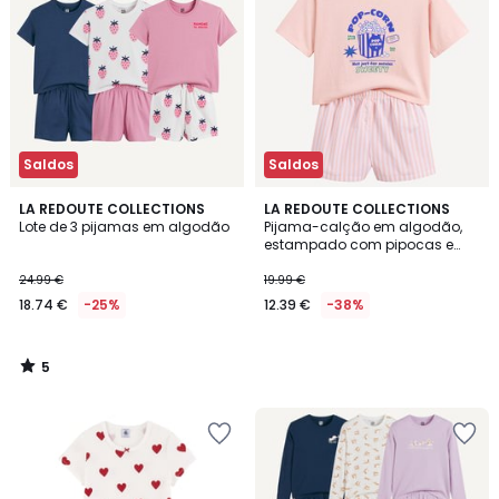
Saldos
Saldos
5
LA REDOUTE COLLECTIONS
LA REDOUTE COLLECTIONS
/
Lote de 3 pijamas em algodão
Pijama-calção em algodão,
5
estampado com pipocas e
riscas
24.99 €
19.99 €
18.74 €
-25%
12.39 €
-38%
5
/
5