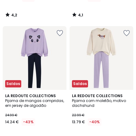
4,2
4,1
/
/
5
5
Saldos
Saldos
5
4,5
LA REDOUTE COLLECTIONS
LA REDOUTE COLLECTIONS
/
/ 5
Pijama de mangas compridas,
Pijama com moletão, motivo
5
em jersey de algodão
dachshund
24.99 €
22.99 €
14.24 €
-43%
13.79 €
-40%