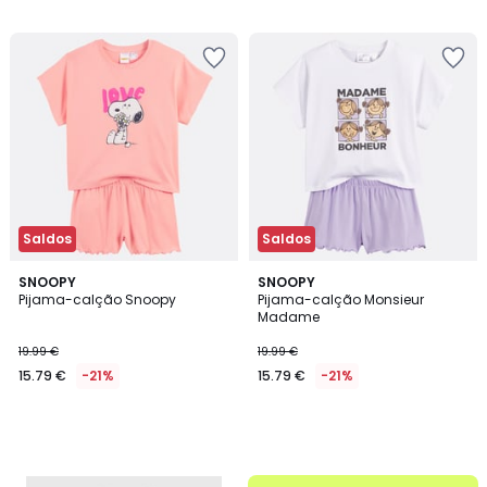
12.99
/
/
5
5
€
36%
de
desconto
aplicado.
Saldos
Saldos
SNOOPY
SNOOPY
Pijama-calção Snoopy
Pijama-calção Monsieur
Madame
19.99 €
19.99 €
15.79 €
-21%
15.79 €
-21%
até