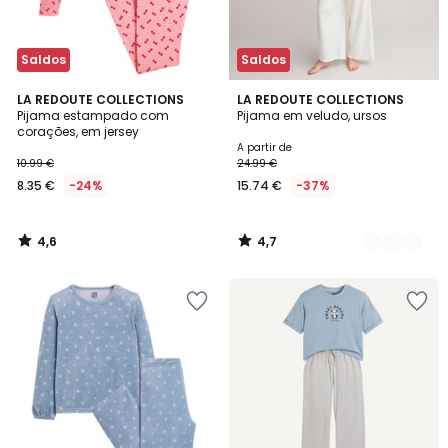
Saldos
Saldos
4,6
4,7
LA REDOUTE COLLECTIONS
2
LA REDOUTE COLLECTIONS
/ 5
/ 5
Pijama estampado com
Pijama em veludo, ursos
Cores
corações, em jersey
A partir de
10.99 €
24.99 €
8.35 €
-24%
15.74 €
-37%
4,6
4,7
/
/
5
5