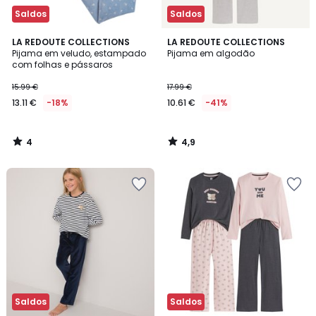
Saldos
Saldos
4
4,9
LA REDOUTE COLLECTIONS
LA REDOUTE COLLECTIONS
/
/ 5
Pijama em veludo, estampado
Pijama em algodão
5
com folhas e pássaros
15.99 €
17.99 €
13.11 €
-18%
10.61 €
-41%
4
4,9
/
/
5
5
Saldos
Saldos