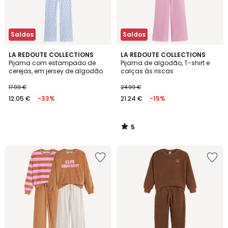
Saldos
Saldos
5
LA REDOUTE COLLECTIONS
LA REDOUTE COLLECTIONS
/
Pijama com estampado de
Pijama de algodão, T-shirt e
5
cerejas, em jersey de algodão
calças às riscas
17.99 €
24.99 €
12.05 €
-33%
21.24 €
-15%
5
/
5