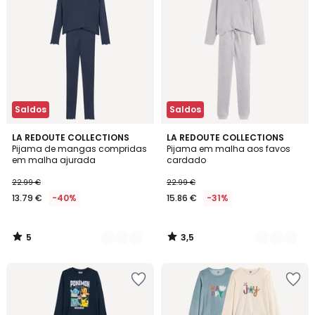
Saldos
Saldos
5
3,5
2
LA REDOUTE COLLECTIONS
2
LA REDOUTE COLLECTIONS
/
/ 5
Pijama de mangas compridas
Pijama em malha aos favos
Cores
Cores
5
em malha ajurada
cardado
22.99 €
22.99 €
13.79 €
-40%
15.86 €
-31%
5
3,5
/
/
5
5