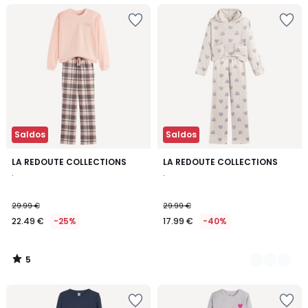
Saldos
Saldos
5
LA REDOUTE COLLECTIONS
2
LA REDOUTE COLLECTIONS
/
.
.
Cores
5
29.99 €
29.99 €
22.49 €
-25%
17.99 €
-40%
5
/
5