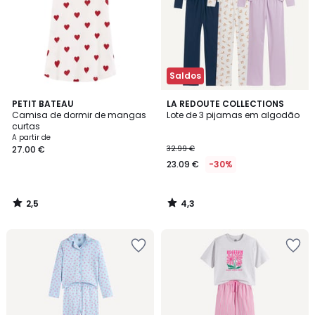
Saldos
2,5
4,3
PETIT BATEAU
LA REDOUTE COLLECTIONS
/ 5
/ 5
Camisa de dormir de mangas
Lote de 3 pijamas em algodão
curtas
A partir de
27.00 €
32.99 €
23.09 €
-30%
2,5
4,3
/
/
5
5