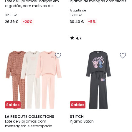
/ 5
Lote de 3 pijamas-calção em
Pijama de mangas compridas
algodão, com motivos de
ursinhos e riscas
A partir de
32.99 €
32.00 €
26.39 €
-20%
30.40 €
-5%
4,7
/
5
Saldos
Saldos
4
4,3
LA REDOUTE COLLECTIONS
STITCH
/
/ 5
Lote de 3 pijamas com
Pijama Stitch
5
mensagem e estampado
leopardo