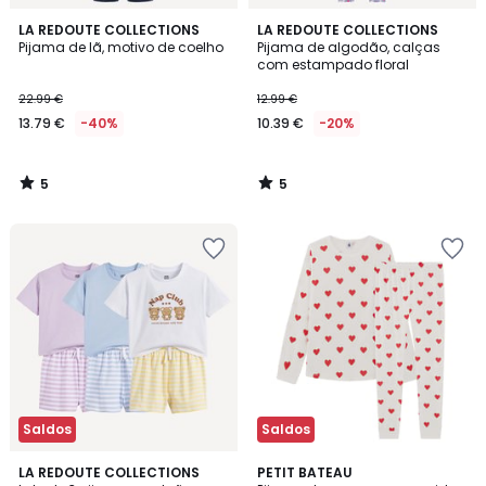
5
5
LA REDOUTE COLLECTIONS
LA REDOUTE COLLECTIONS
/
/
Pijama de lã, motivo de coelho
Pijama de algodão, calças
5
5
com estampado floral
22.99 €
12.99 €
13.79 €
-40%
10.39 €
-20%
5
5
/
/
5
5
Saldos
Saldos
4,7
LA REDOUTE COLLECTIONS
PETIT BATEAU