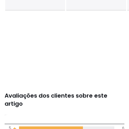
Cores
Estampado leopardo
Tamanhos
TAMANHO ÚNICO
Avaliações dos clientes sobre este
artigo
4,2
5
6