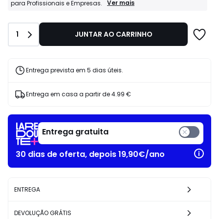
14.99
Profissionais
Ver mais
para Profissionais e Empresas.
La
€
Redoute
13%
Business:
de
Quantidade
1
JUNTAR AO CARRINHO
Condições
desconto
especiais
aplicado.
para
Profissionais
e
Entrega prevista em 5 dias úteis.
Empresas.
Entrega em casa a partir de
4.99 €
Entrega gratuita
30 dias de oferta, depois 19,90€/ano
ENTREGA
DEVOLUÇÃO GRÁTIS