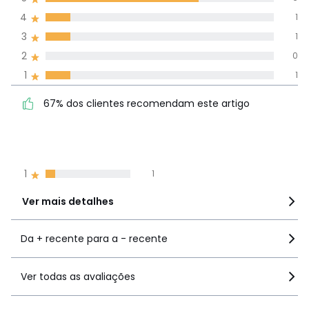
(9)
média de
4
1
avaliações em
3
1
todos os idiomas
2
0
1
1
Avaliações 100% autênticas,
67% dos clientes
5
6
67% dos clientes recomendam este artigo
recomendam este artigo
4
1
3
1
2
0
1
1
Ver mais detalhes
Da + recente para a - recente
Ver todas as avaliações