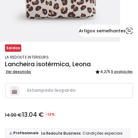
Artigos semelhantes
Saldos
LA REDOUTE INTERIEURS
Lancheira isotérmica, Leona
Ver descrição
4,2
/5
9 avaliações
Estampado leopardo
13.04
13.04 €
€
14.99 €
-13%
em
vez
de
Profissionais
La Redoute Business:
Condições especiais