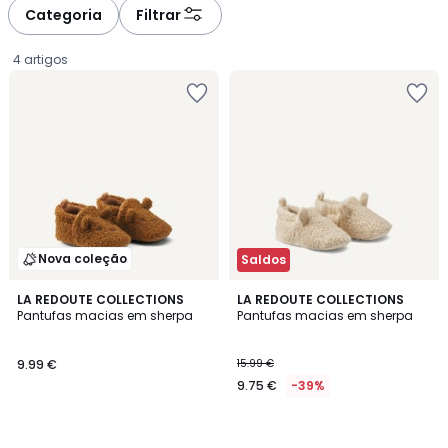
à
à
Categoria
Filtrar
gauche
droite
4 artigos
Nova coleção
Saldos
LA REDOUTE COLLECTIONS
LA REDOUTE COLLECTIONS
Pantufas macias em sherpa
Pantufas macias em sherpa
9.99
9.99 €
15.99 €
€.
9.75 €
-39%