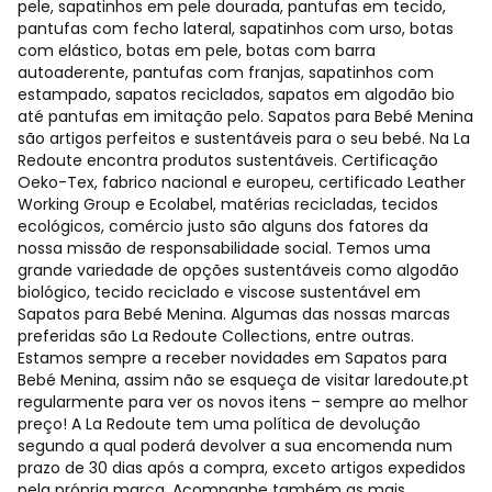
pele, sapatinhos em pele dourada, pantufas em tecido,
pantufas com fecho lateral, sapatinhos com urso, botas
com elástico, botas em pele, botas com barra
autoaderente, pantufas com franjas, sapatinhos com
estampado, sapatos reciclados, sapatos em algodão bio
até pantufas em imitação pelo. Sapatos para Bebé Menina
são artigos perfeitos e sustentáveis para o seu bebé. Na La
Redoute encontra produtos sustentáveis. Certificação
Oeko-Tex, fabrico nacional e europeu, certificado Leather
Working Group e Ecolabel, matérias recicladas, tecidos
ecológicos, comércio justo são alguns dos fatores da
nossa missão de responsabilidade social. Temos uma
grande variedade de opções sustentáveis como algodão
biológico, tecido reciclado e viscose sustentável em
Sapatos para Bebé Menina. Algumas das nossas marcas
preferidas são La Redoute Collections, entre outras.
Estamos sempre a receber novidades em Sapatos para
Bebé Menina, assim não se esqueça de visitar laredoute.pt
regularmente para ver os novos itens – sempre ao melhor
preço! A La Redoute tem uma política de devolução
segundo a qual poderá devolver a sua encomenda num
prazo de 30 dias após a compra, exceto artigos expedidos
pela própria marca. Acompanhe também as mais