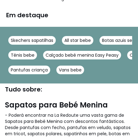
Em destaque
Skechers sapatilhas
All star bebe
Botas azuis sen
Ténis bebe
Calçado bebé menina Easy Peasy
Cal
Pantufas criança
Vans bebe
Tudo sobre:
Sapatos para Bebé Menina
- Poderá encontrar na La Redoute uma vasta gama de
Sapatos para Bebé Menina com descontos fantásticos.
Desde pantufas com fecho, pantufas em veludo, sapatos
em tricot, sapatos polares, sapatinhos em pele, botas em