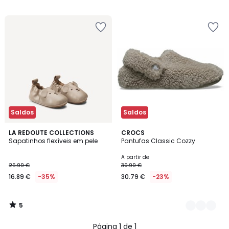
Saldos
Saldos
5
LA REDOUTE COLLECTIONS
2
CROCS
/
Sapatinhos flexíveis em pele
Pantufas Classic Cozzy
Cores
5
A partir de
25.99 €
39.99 €
16.89 €
-35%
30.79 €
-23%
5
/
5
Página 1 de 1