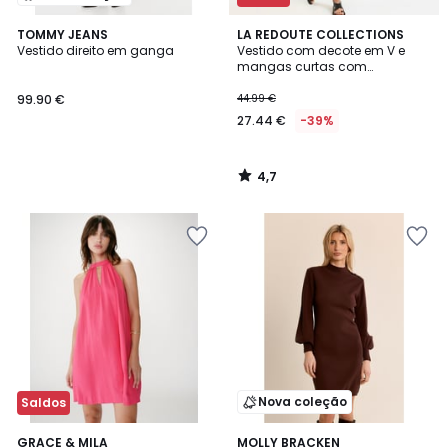
4,7
TOMMY JEANS
LA REDOUTE COLLECTIONS
/ 5
Vestido direito em ganga
Vestido com decote em V e
mangas curtas com
estampado de leopardo
99.90 €
44.99 €
27.44 €
-39%
4,7
/
5
Nova coleção
Saldos
GRACE & MILA
2
MOLLY BRACKEN