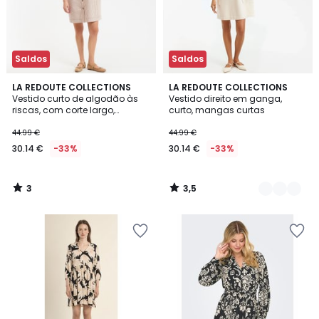
Saldos
Saldos
3
3,5
LA REDOUTE COLLECTIONS
2
LA REDOUTE COLLECTIONS
/
/ 5
Vestido curto de algodão às
Vestido direito em ganga,
Cores
5
riscas, com corte largo,
curto, mangas curtas
Signature SARA
44.99 €
44.99 €
30.14 €
-33%
30.14 €
-33%
3
3,5
/
/
5
5