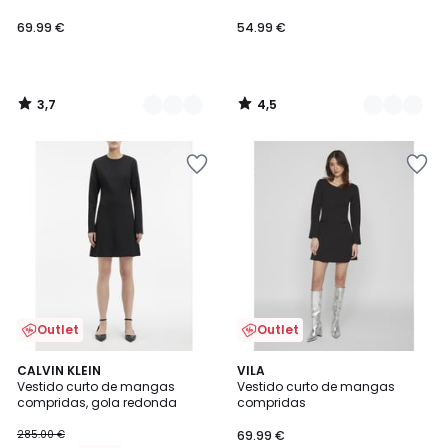
69.99 €
54.99 €
3,7
4,5
/
/
5
5
Outlet
Outlet
CALVIN KLEIN
VILA
Vestido curto de mangas
Vestido curto de mangas
compridas, gola redonda
compridas
285.00 €
69.99 €