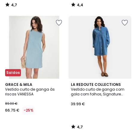
4,7
4,4
/
/
5
5
Saldos
4,7
GRACE & MILA
LA REDOUTE COLLECTIONS
/ 5
Vestido curto de ganga às
Vestido curto de ganga com
riscas VANESSA
gola com folhos, Signature
DEBBIE
89.00 €
39.99 €
66.75 €
-25%
4,7
/
5