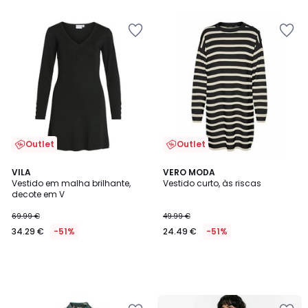
5
5
Outlet
Outlet
VILA
VERO MODA
Vestido em malha brilhante,
Vestido curto, às riscas
decote em V
69.99 €
49.99 €
34.29 €
-51%
24.49 €
-51%