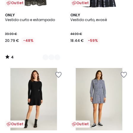
Outlet
Outlet
4
2
ONLY
ONLY
/
Vestido curto e estampado
Vestido curto, evasé
Cores
5
39.99 €
44.99 €
20.79 €
-48%
18.44 €
-59%
4
/
5
Outlet
Outlet