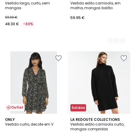
Vestido largo, curto, sem
Vestido estilo camisola, em
Cores
mangas
malha, mangas balão
69.00 €
59.95 €
48.30 €
-30%
Outlet
Saldos
4,6
4,3
2
ONLY
LA REDOUTE COLLECTIONS
/ 5
/ 5
Vestido curto, decote em V
Vestido estilo camisola curto,
Cores
mangas compridas