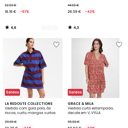
32.99 €
44.99 €
16.16 €
-51%
26.09 €
-42%
4,6
4,3
/
/
5
5
Saldos
Saldos
4,3
3
LA REDOUTE COLLECTIONS
GRACE & MILA
/ 5
/
Vestido com gola polo, às
Vestido curto estampado,
5
riscas, curto, mangas curtas
decote em V, VYLLA
29.99 €
95.00 €