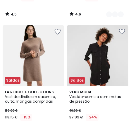
vez
de
4,5
4,6
49.99
/
/
5
5
€
24%
de
desconto
aplicado.
Saldos
Saldos
4,4
3,9
LA REDOUTE COLLECTIONS
VERO MODA
/ 5
/ 5
Vestido direito em caxemira,
Vestido-camisa com molas
curto, mangas compridas
de pressão
139.00 €
49.99 €
118.15 €
-15%
37.99 €
-24%