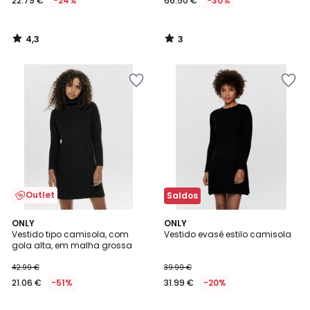
22.79 €
-24%
66.50 €
-30%
4,3
3
/
/
5
5
Outlet
Saldos
4,7
4,4
ONLY
ONLY
/ 5
/ 5
Vestido tipo camisola, com
Vestido evasé estilo camisola
gola alta, em malha grossa
42.99 €
39.99 €
21.06 €
-51%
31.99 €
-20%