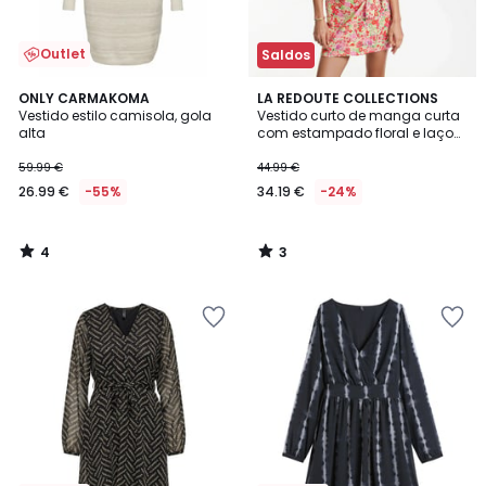
Outlet
Saldos
4
3
ONLY CARMAKOMA
LA REDOUTE COLLECTIONS
/
/
Vestido estilo camisola, gola
Vestido curto de manga curta
5
5
alta
com estampado floral e laço
para atar
59.99 €
44.99 €
26.99 €
-55%
34.19 €
-24%
4
3
/
/
5
5