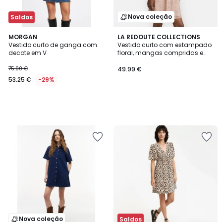
Nova coleção
Saldos
MORGAN
LA REDOUTE COLLECTIONS
Vestido curto de ganga com
Vestido curto com estampado
decote em V
floral, mangas compridas e
gola vitoriana
75.00 €
49.99 €
53.25 €
-29%
Nova coleção
Saldos