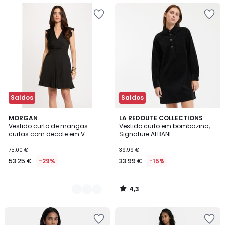
Saldos
Saldos
4,3
2
MORGAN
LA REDOUTE COLLECTIONS
/ 5
Vestido curto de mangas
Vestido curto em bombazina,
Cores
curtas com decote em V
Signature ALBANE
75.00 €
39.99 €
53.25 €
-29%
33.99 €
-15%
4,3
/
5