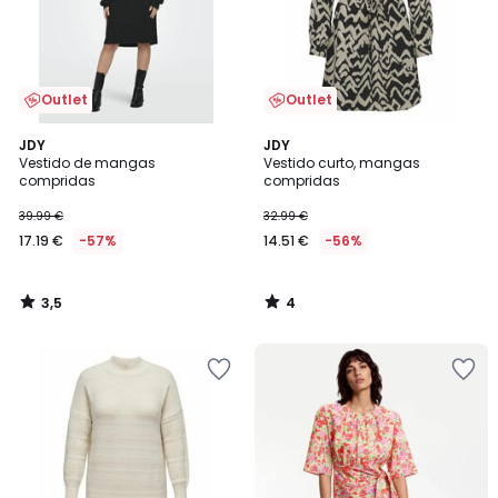
Outlet
Outlet
3,5
4
JDY
JDY
/ 5
/
Vestido de mangas
Vestido curto, mangas
5
compridas
compridas
39.99 €
32.99 €
17.19 €
-57%
14.51 €
-56%
3,5
4
/
/
5
5