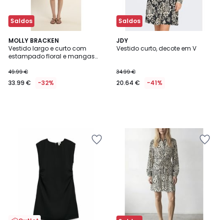
Saldos
Saldos
MOLLY BRACKEN
JDY
Vestido largo e curto com
Vestido curto, decote em V
estampado floral e mangas
3/4
49.99 €
34.99 €
33.99 €
-32%
20.64 €
-41%