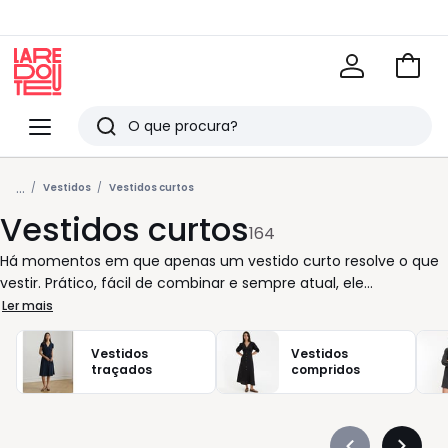
Ir
para
La
o
Redoute
Menu
Pesquisar
carri
Últimos
...
artigos
Vestidos
Vestidos curtos
Vestidos curtos
vistos
164
Há momentos em que apenas um vestido curto resolve o que
vestir. Prático, fácil de combinar e sempre atual, ele
acompanha o ritmo do seu dia, seja num passeio descontraído
Ler mais
ou num jantar improvável. Basta mudar os acessórios e ganha
um novo caráter descontraído com sandálias rasas, mais
Vestidos
Vestidos
elegante com uns saltos discretos. Da leveza do tecido fluido à
traçados
compridos
estrutura de uma malha confortável, cada modelo é pensado
para valorizar a silhueta e oferecer liberdade de movimento.
Existem versões com decote em V, alças finas ou manga