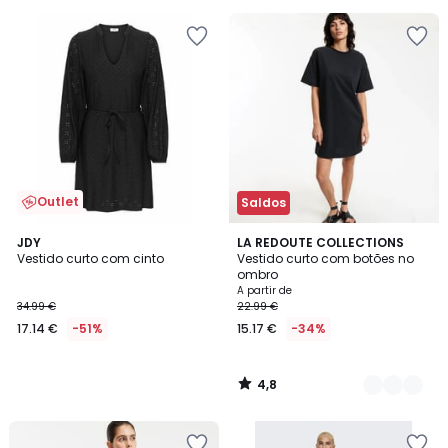
Outlet
Saldos
4,8
JDY
2
LA REDOUTE COLLECTIONS
/ 5
Vestido curto com cinto
Vestido curto com botões no
Cores
ombro
A partir de
34.99 €
22.99 €
17.14 €
-51%
15.17 €
-34%
4,8
/
5