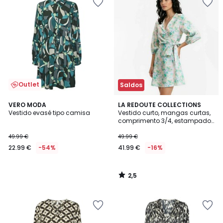
Outlet
Saldos
2,5
VERO MODA
LA REDOUTE COLLECTIONS
/ 5
Vestido evasé tipo camisa
Vestido curto, mangas curtas,
comprimento 3/4, estampado
floral
49.99 €
49.99 €
22.99 €
-54%
41.99 €
-16%
2,5
/
5