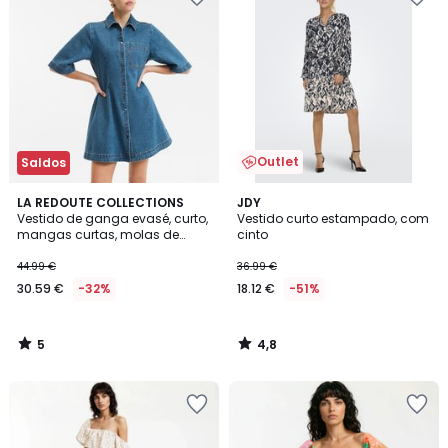
Outlet
Saldos
5
4,8
LA REDOUTE COLLECTIONS
JDY
/
/ 5
Vestido de ganga evasé, curto,
Vestido curto estampado, com
5
mangas curtas, molas de
cinto
pressão à frente
44.99 €
36.99 €
30.59 €
-32%
18.12 €
-51%
5
4,8
/
/
5
5