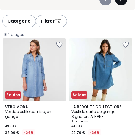
Précédent
Suivan
comprida, em cores lisas ou com estampado subtil, para que
-
-
possa escolher o estilo que melhor se adapta ao seu gosto e
défiler
défiler
ocasião. O vestido preto continua a ser um essencial seguro,
à
à
Categoria
Filtrar
mas não faltam opções em azul profundo ou branco luminoso,
gauche
droite
em diferentes tamanhos, todas com atenção aos detalhes
164 artigos
que fazem a diferença um corte bem definido, uma saia
equilibrada, um toque agradável ao vestir. Tudo para que
encontre o equilíbrio perfeito entre conforto, elegância e
praticidade, com a simplicidade que o seu dia pede.
Saldos
Saldos
4,5
4,6
VERO MODA
2
LA REDOUTE COLLECTIONS
/ 5
/ 5
Vestido estilo camisa, em
Vestido curto de ganga,
Cores
ganga
Signature ALBANE
37.99
A partir de
49.99 €
44.99 €
€
37.99 €
-24%
28.79 €
-36%
em