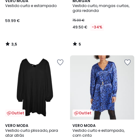
3,5
5
VERO MODA
MORGAN
/ 5
/
Vestido curto e estampado
Vestido curto, mangas curtas,
5
gola redonda
59.99 €
75.00 €
49.50 €
-34%
3,5
5
/
/
5
5
Outlet
Outlet
3,7
4,5
2
VERO MODA
2
VERO MODA
/ 5
/ 5
Vestido curto plissado, para
Vestido curto e estampado,
Cores
Cores
atar atrás
com cinto