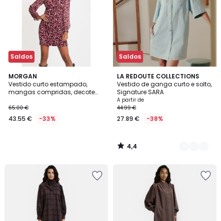
Saldos
Saldos
4,4
MORGAN
3
LA REDOUTE COLLECTIONS
/ 5
Vestido curto estampado,
Vestido de ganga curto e solto,
Cores
mangas compridas, decote
Signature SARA
em V
A partir de
65.00 €
44.99 €
43.55 €
-33%
27.89 €
-38%
4,4
/
5