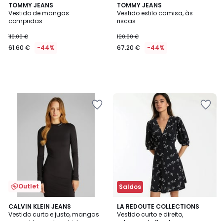
TOMMY JEANS
TOMMY JEANS
Vestido de mangas
Vestido estilo camisa, às
compridas
riscas
110.00 €
120.00 €
61.60 €
-44%
67.20 €
-44%
Outlet
Saldos
4
CALVIN KLEIN JEANS
LA REDOUTE COLLECTIONS
/
Vestido curto e justo, mangas
Vestido curto e direito,