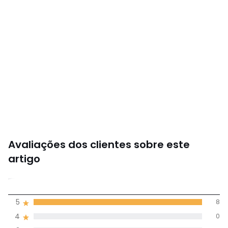
Avaliações dos clientes sobre este
artigo
5
5
8
(8)
média de
4
0
avaliações em