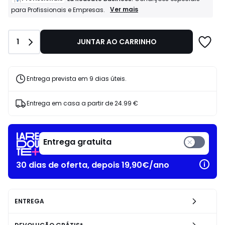
649.00
Profissionais
Ver mais
para Profissionais e Empresas.
La
€
Redoute
31%
Business:
de
Quantidade
1
JUNTAR AO CARRINHO
Condições
desconto
especiais
aplicado.
para
Profissionais
e
Entrega prevista em 9 dias úteis.
Empresas.
Entrega em casa a partir de
24.99 €
Entrega gratuita
30 dias de oferta, depois 19,90€/ano
ENTREGA