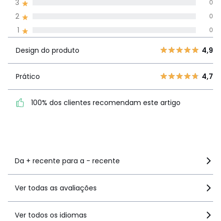
3
0
todos os idiomas
2
0
1
0
Avaliações 100% autênticas,
Design do
5
8
4,9
Design do produto
4,9
produto
4
0
3
0
Prático
4,7
Prático
4,7
2
0
100% dos clientes
1
0
100% dos clientes recomendam este artigo
recomendam este artigo
Ver mais detalhes
Da + recente para a - recente
Ver todas as avaliações
Ver todos os idiomas