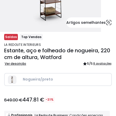
Artigos semelhantes
Saldos
Top Vendas
LA REDOUTE INTERIEURS
Estante, aço e folheado de nogueira, 220
cm de altura, Watford
Ver descrição
5
/5
8 avaliações
Nogueira/preto
447.81
447.81 €
€
649.00 €
-31%
em
vez
de
Profissionais
La Redoute Business:
Condições especiais