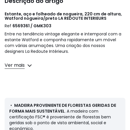
Descrição do artigo
Estante, aço e folheado de nogueira, 220 cm de altura,
Watford nogueira/preto
LA REDOUTE INTERIEURS
Ref
6569361 / GMK303
Entre na tendência vintage elegante e intemporal com a
estante Watford e componha rapidamente um móvel
com várias arrumações. Uma criação dos nossos
designers La Redoute Intérieurs.
Descrição:
Ver mais
• Estrutura dos lados em aço acabamento epóxi lacado
preto
• 7 prateleiras de arrumação em MDF folha de nogueira,
acabamento com verniz nitrocelulósico
Dimensões:
Totais
•
MADEIRA PROVENIENTE DE FLORESTAS GERIDAS DE
• Largura: 50 cm
FORMA MAIS SUSTENTÁVEL
. A madeira com
• Altura: 220 cm
certificação FSC® é proveniente de florestas bem
• Profundidade: 33 cm
geridas sob o ponto de vista ambiental, social e
económico.