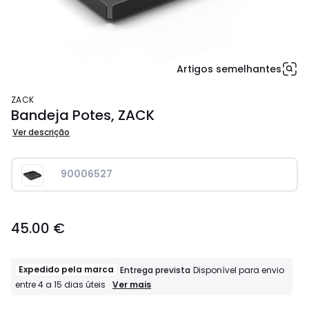
Artigos semelhantes
ZACK
Bandeja Potes, ZACK
Ver descrição
90006527
45.00
45.00 €
€.
Expedido pela marca
Entrega prevista
Disponível para envio
Expedido
Ver mais
entre 4 a 15 dias úteis
pela
marca