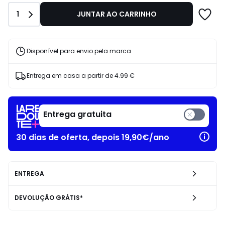
Entrega
Quantidade
1
JUNTAR AO CARRINHO
prevista
Disponível
para
envio
entre
Disponível para envio pela marca
4
a
15
Entrega em casa a partir de
4.99 €
dias
úteis
Entrega gratuita
30 dias de oferta, depois 19,90€/ano
ENTREGA
DEVOLUÇÃO GRÁTIS*