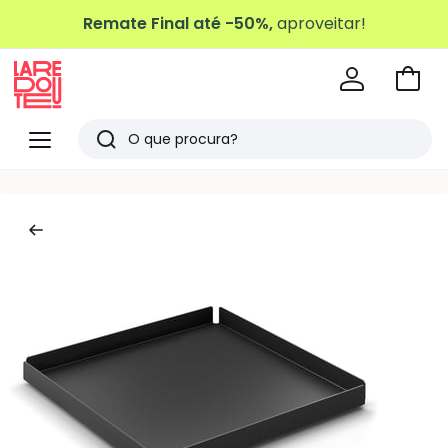
Remate Final até -50%,
aproveitar!
Ir
para
La
o
Redoute
Menu
Pesquisar
carri
Últimos
artigos
vistos