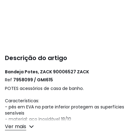
Descrição do artigo
Bandeja Potes, ZACK 90006527
ZACK
Ref
7958099 / GMI615
POTES acessórios de casa de banho.
Características:
- pés em EVA na parte inferior protegem as superfícies
sensíveis
- material: aço inoxidável 18/10
- medidas (comprimento x largura x altura): 20 x 20 x 2 cm
Ver mais
Cores
90006527