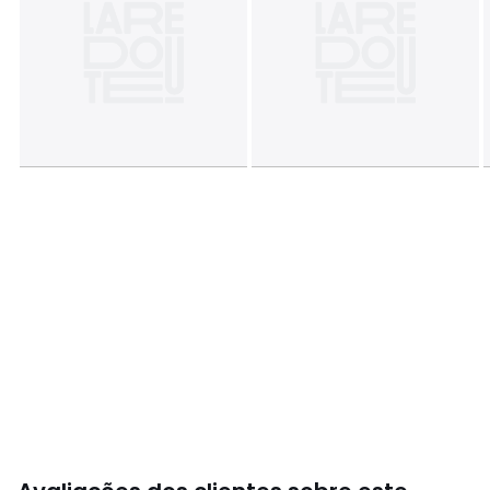
• 220 x 240 cm: 2 pessoas
• 240 x 260 cm: 2 pessoas
Cores
Branco
Tamanhos
140 x 200 cm, 160 x 210 cm, 200 x 200 cm,
200 x 210 cm, 240 x 220 cm, 260 x 240 cm