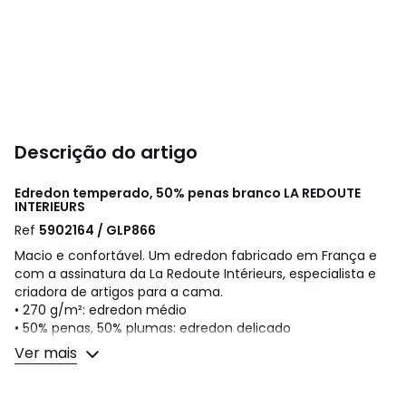
Descrição do artigo
Edredon temperado, 50% penas branco
LA REDOUTE
INTERIEURS
Ref
5902164 / GLP866
Macio e confortável. Um edredon fabricado em França e
com a assinatura da La Redoute Intérieurs, especialista e
criadora de artigos para a cama.
• 270 g/m²: edredon médio
• 50% penas, 50% plumas: edredon delicado
• Nível de calor: perfeito para quartos com temperatura
Ver mais
aquecida entre 15 e 18°C
?