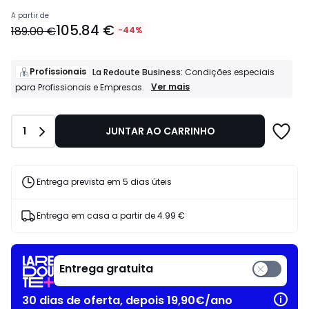
Preço
A partir de
105.84 €
a
189.00 €
-44%
partir
de
105.84
Profissionais
La Redoute Business:
Condições especiais
€
Profissionais
Ver mais
para Profissionais e Empresas.
La
em
Redoute
vez
Business:
de
Quantidade
1
JUNTAR AO CARRINHO
Condições
189.00
especiais
€
para
44%
Profissionais
e
de
Entrega prevista em 5 dias úteis
Empresas.
desconto
aplicado.
Entrega em casa a partir de
4.99 €
Entrega gratuita
30 dias de oferta, depois 19,90€/ano