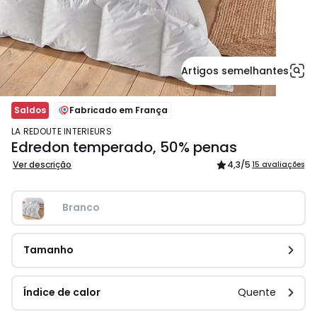
Artigos semelhantes
Saldos
Fabricado em França
LA REDOUTE INTERIEURS
Edredon temperado, 50% penas
Ver descrição
4,3
/5
15 avaliações
Branco
Tamanho
Índice de calor
Quente