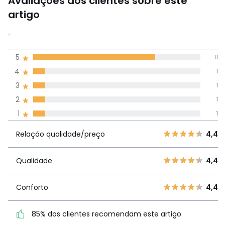
Avaliações dos clientes sobre este
artigo
4,3
5
11
(15)
média de
4
1
avaliações em
3
1
todos os idiomas
2
1
1
1
Avaliações 100% autênticas,
Relação
5
11
4,
Relação qualidade/preço
4,4
qualidade/preço
4
1
3
1
Qualidade
4,4
Qualidade
4,4
2
1
1
1
Conforto
4,4
Conforto
4,4
85% dos clientes
85% dos clientes recomendam este artigo
recomendam este artigo