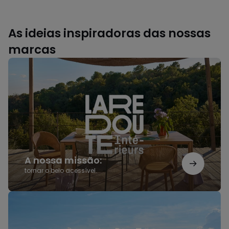
As ideias inspiradoras das nossas
marcas
A
nossa
missão:
A nossa missão:
tornar o belo acessível.
Saldos
AMPM