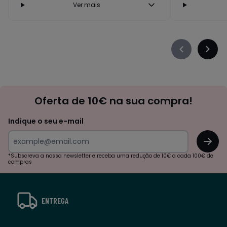
Ver mais
Précédent
Suiva
-
-
défiler
défile
à
à
Newsletter
gauche
droit
Oferta de 10€ na sua compra!
Indique o seu e-mail
OK
*Subscreva a nossa newsletter e receba uma redução de 10€ a cada 100€ de
compras
ENTREGA