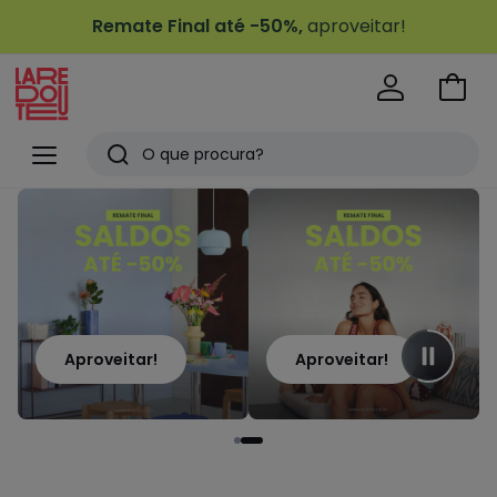
Remate Final até -50%,
aproveitar!
Ir
para
La
o
Redoute
Menu
Pesquisar
carri
Últimos
artigos
vistos
Aproveitar!
Aproveitar!