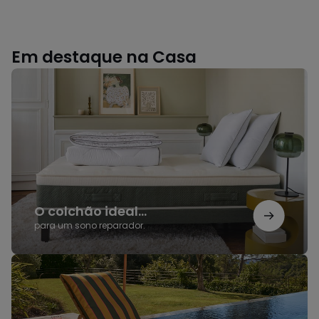
Em destaque na Casa
O
colchão
ideal...
O colchão ideal...
para um sono reparador.
Coleção
Outdoor