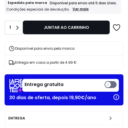
Expedido pela marca
Disponível para envio até 5 dias úteis.
Expedido
Ver mais
Condições especiais de devolução.
pela
marca
Disponível
Quantidade
1
JUNTAR AO CARRINHO
para
envio
até
5
dias
Disponível para envio pela marca
úteis.
Condições
especiais
Entrega em casa a partir de
4.99 €
de
devolução.
Entrega gratuita
30 dias de oferta, depois 19,90€/ano
ENTREGA