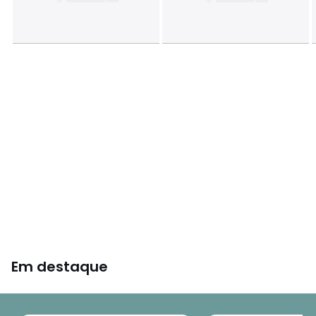
Cores
Cinza-Claro
Tamanhos
TAMANHO ÚNICO
Em destaque