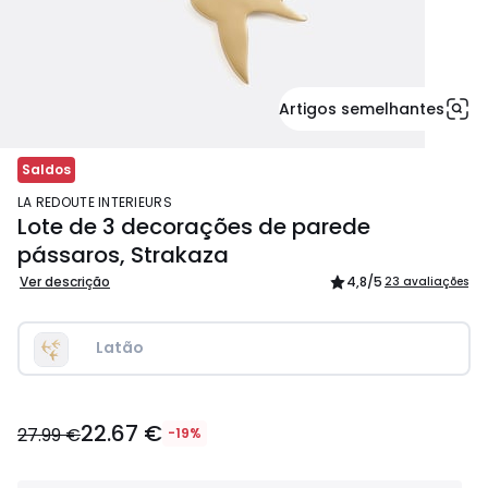
Artigos semelhantes
Saldos
LA REDOUTE INTERIEURS
Lote de 3 decorações de parede
pássaros, Strakaza
Ver descrição
4,8
/5
23 avaliações
Latão
22.67
22.67 €
€
27.99 €
-19%
em
vez