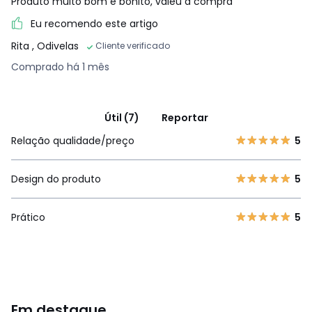
Produto muito bom e bonito, valeu a compra
Eu recomendo este artigo
Rita
, Odivelas
Cliente verificado
Comprado há 1 mês
Útil (7)
Reportar
Relação qualidade/preço
5
Design do produto
5
Prático
5
Em destaque