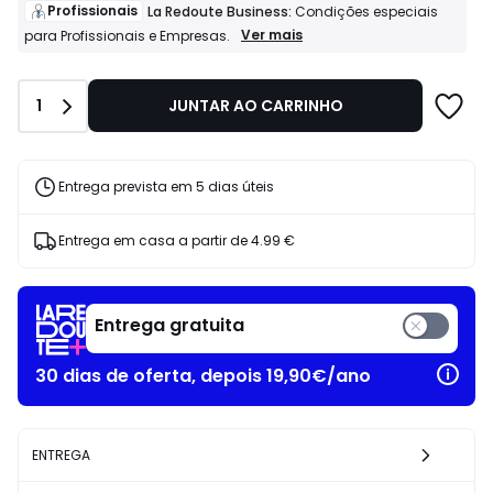
de
Profissionais
La Redoute Business:
Condições especiais
27.99
Profissionais
Ver mais
para Profissionais e Empresas.
La
€
Redoute
19%
Business:
de
Quantidade
1
JUNTAR AO CARRINHO
Condições
desconto
especiais
aplicado.
para
Profissionais
e
Entrega prevista em 5 dias úteis
Empresas.
Entrega em casa a partir de
4.99 €
Entrega gratuita
30 dias de oferta, depois 19,90€/ano
ENTREGA