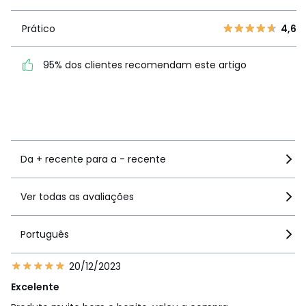
4,7
2
1
produto
1
0
Prático
4,6
Prático
4,6
95% dos clientes recomendam este artigo
95% dos clientes
recomendam este artigo
Ver mais detalhes
Da + recente para a - recente
Ver todas as avaliações
Português
20/12/2023
Excelente