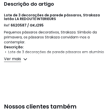
Descrição do artigo
Lote de 3 decorações de parede pássaros, Strakaza
latão
LA REDOUTE INTERIEURS
Ref
6620587 / GKJ295
Pequenos pássaros decorativos, Strakaza. Símbolo da
primavera, os pássaros Strakaza convidam-nos a
contemplar.
Descrição:
• Lote de 3 decorações de parede pássaros em alumínio
fundido revestido por uma pintura em latão
Ver mais
• Gancho de fixação de parede (parafusos e cavilhas não
incluídos)
Dimensões:
• Modelo 1: larg. 12,5 x alt. 17 cm
• Modelo 2: larg. 11 x alt. 12,5 cm
• Modelo 3: larg. 11 x alt. 10,5 cm
Dimensões e peso das embalagens
1 embalagem
Nossos clientes também
• L22 x A2 x P7 cm, 0,3 kg