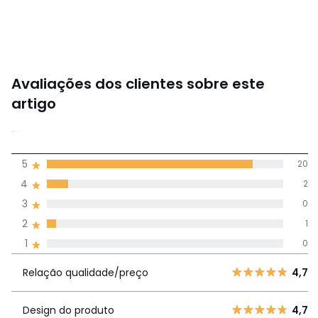
Avaliações dos clientes sobre este
artigo
4,8
5
20
(23)
média de
4
2
avaliações em
3
0
todos os idiomas
2
1
1
0
Avaliações 100% autênticas,
Relação
5
20
4,
Relação qualidade/preço
4,7
qualidade/preço
4
2
3
0
Design do produto
4,7
Design do