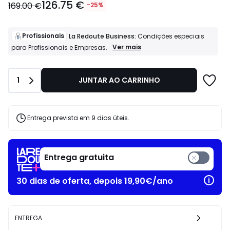
126.75 €
a
169.00 €
-25%
partir
de
126.75
Profissionais
La Redoute Business:
Condições especiais
€
Profissionais
Ver mais
para Profissionais e Empresas.
La
em
Redoute
vez
Business:
de
Quantidade
1
JUNTAR AO CARRINHO
Condições
169.00
especiais
€
para
25%
Profissionais
e
de
Entrega prevista em 9 dias úteis.
Empresas.
desconto
aplicado.
Entrega gratuita
30 dias de oferta, depois 19,90€/ano
ENTREGA