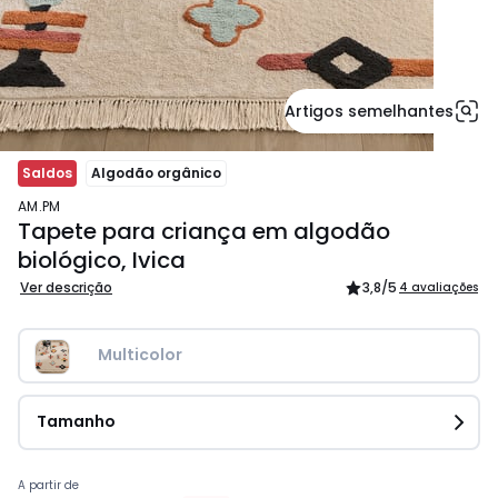
Artigos semelhantes
Saldos
Algodão orgânico
AM.PM
Tapete para criança em algodão
biológico, Ivica
Ver descrição
3,8
/5
4 avaliações
Multicolor
Tamanho
Preço
A partir de