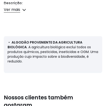
Descrição:
• 100% algodão
Ver mais
• Algodão proveniente da agricultura biológica
• Peso: 1600 g/m²
• Espessura: 5 mm
• Tipo de fabrico: tufado à mão
• Acabamento com franjas
• Antiderrapante
•
ALGODÃO PROVENIENTE DA AGRICULTURA
Qualidade
BIOLÓGICA
. A agricultura biológica exclui todos os
• O algodão é suave com toque e macio. O tapete em
produtos químicos, pesticidas, inseticidas e OGM. Uma
algodão é fácil de cuidar e é também um bom isolante
produção cujo impacto sobre a biodiversidade, é
térmico e fónico.
reduzido.
Cuidados
• Lavável a 30º
• Aspirar regularmente
Dimensões:
Tamanho 1
Nossos clientes também
• Largura: 120 cm
• Comprimento: 180 cm
gostaram