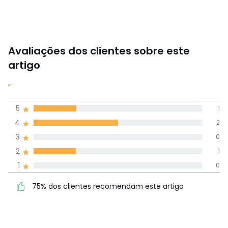
Avaliações dos clientes sobre este
artigo
3,8
5
1
(4)
média de
4
2
avaliações em
3
0
todos os idiomas
2
1
1
0
Avaliações 100% autênticas,
75% dos clientes
5
1
75% dos clientes recomendam este artigo
recomendam este artigo
4
2
3
0
2
1