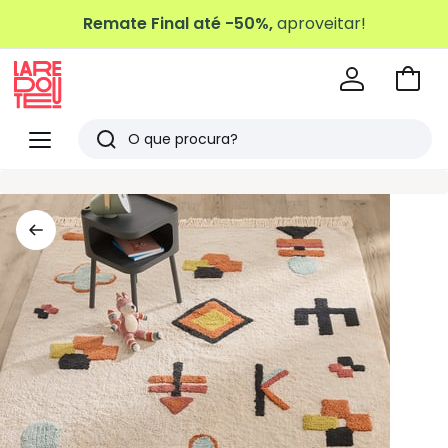
Remate Final até -50%,
aproveitar!
Ir
para
La
o
Redoute
Menu
Pesquisar
carri
Últimos
artigos
vistos