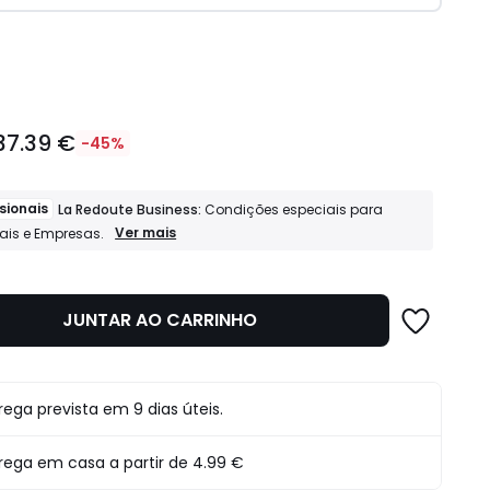
idade
37.39 €
-45%
sionais
La Redoute Business:
Condições especiais para
Profissionais
Ver mais
nais e Empresas.
La
Redoute
Business:
Condições
JUNTAR AO CARRINHO
especiais
para
Profissionais
e
Empresas.
o
rega prevista em 9 dias úteis.
rega em casa a partir de
4.99 €