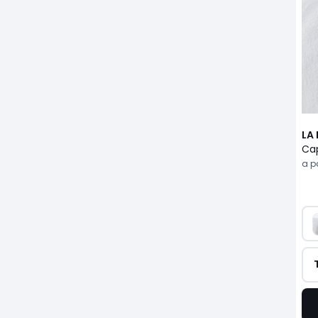
LA
a pa