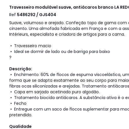
Travesseiro modulável suave, antiácaros branco
LA RED
Ref
5486292 / GJS404
Suave, volumoso e arejado. Confeção topo de gama co
cinzento. Uma almofada fabricada em França e com a ass
Intérieurs, especialista e criadora de artigos para a cama.
• Travesseiro macio
• Ideal se dormir de lado ou de barriga para baixo
?
Descrição:
• Enchimento: 60% de flocos de espuma viscoelástica,
forma que se adapta exatamente ao seu corpo para maior
fibras ocas siliconizadas e arejadas. Tratamento antiácaro
• Capa em sarjado acetinado puro algodão.
• Tratamento biocida antiácaros. A substância ativa é o e
• Fecho
• Entregue com um saco de flocos suplementar para modu
pretendido.
Qualidade