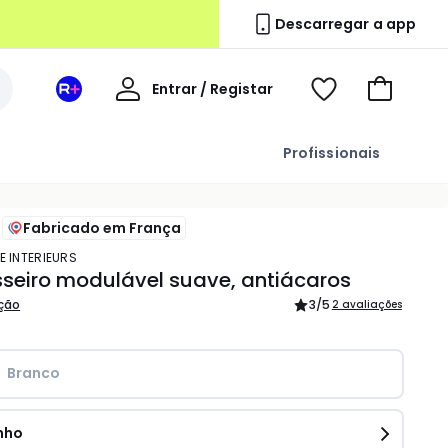
Descarregar a app
A
Entrar / Registar
Espaço
Voir
Ir
minha
La
ma
para
conta
Redoute
wishlist
o
Profissionais
+
carrinho
Fabricado em França
E INTERIEURS
seiro modulável suave, antiácaros
ição
3
/5
2 avaliações
Branco
nho