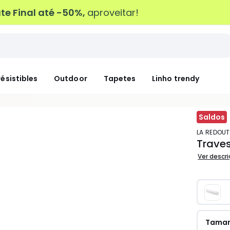
e Final até -50%,
aproveitar!
résistibles
Outdoor
Tapetes
Linho trendy
Saldos
LA REDOUT
Traves
Ver descr
Tama