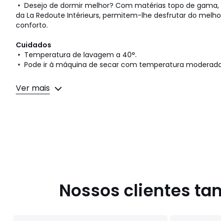
• Desejo de dormir melhor? Com matérias topo de gama, 
da La Redoute Intérieurs, permitem-lhe desfrutar do melho
conforto.
Cuidados
• Temperatura de lavagem a 40°.
• Pode ir à máquina de secar com temperatura moderada
Dimensões:
Ver mais
• 70 cm: 1 pessoa
• 90 cm: 1 pessoa
• 140 cm: 2 pessoas
• 160 cm: 2 pessoas
Cores
Branco
Tamanhos
70 cm, 90 cm, 140 cm, 160 cm
Nossos clientes t