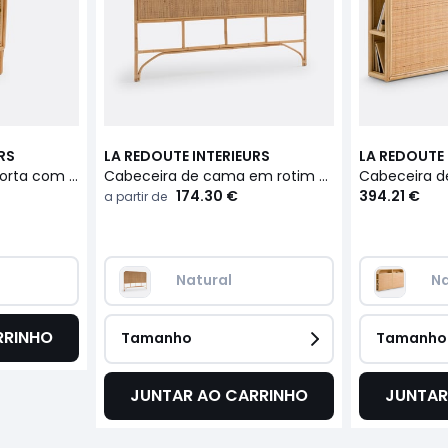
RS
LA REDOUTE INTERIEURS
LA REDOUTE 
Mesa de cabeceira, porta com abertura à esquerda, Ladara
Cabeceira de cama em rotim entrançado, Ladara
174.30 €
394.21 €
a partir de
Natural
Na
RRINHO
Tamanho
Tamanho
JUNTAR AO CARRINHO
JUNTAR