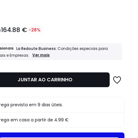
idade
164.88 €
€
-28%
sionais
La Redoute Business:
Condições especiais para
Profissionais
Ver mais
nais e Empresas.
La
Redoute
Business:
Condições
JUNTAR AO CARRINHO
o
especiais
para
Profissionais
e
Empresas.
rega prevista em 9 dias úteis.
rega em casa a partir de
4.99 €