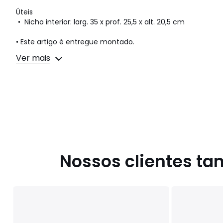
Úteis
• Nicho interior: larg. 35 x prof. 25,5 x alt. 20,5 cm
• Este artigo é entregue montado.
Ver mais
Dimensões e peso das embalagens
1 embalagem
• L66 x A34 x P49 cm, 7 kg
Cores
Natural
Tamanhos
TAMANHO ÚNICO
Ficha técnica
Descarregar guia
Nossos clientes t