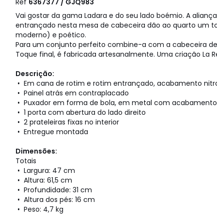
Ref
6367377 / GJQ983
Vai gostar da gama Ladara e do seu lado boémio. A aliança
entrançado nesta mesa de cabeceira dão ao quarto um toq
moderno) e poético.
Para um conjunto perfeito combine-a com a cabeceira
Toque final, é fabricada artesanalmente. Uma criação La Re
Descrição:
• Em cana de rotim e rotim entrançado, acabamento nitro
• Painel atrás em contraplacado
• Puxador em forma de bola, em metal com acabamento
• 1 porta com abertura do lado direito
• 2 prateleiras fixas no interior
• Entregue montada
Dimensões:
Totais
• Largura: 47 cm
• Altura: 61,5 cm
• Profundidade: 31 cm
• Altura dos pés: 16 cm
• Peso: 4,7 kg