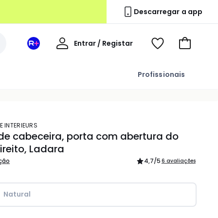
Descarregar a app
A
Entrar / Registar
Espaço
Voir
Ir
minha
La
ma
para
conta
Redoute
wishlist
o
Profissionais
+
carrinho
E INTERIEURS
e cabeceira, porta com abertura do
ireito, Ladara
ição
4,7
/5
6 avaliações
Natural