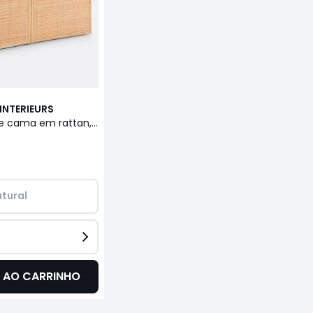
INTERIEURS
Cabeceira de cama em rattan, com arrumações, Ladara
tural
 AO CARRINHO