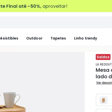
e Final até -50%,
aproveitar!
résistibles
Outdoor
Tapetes
Linho trendy
Saldos
LA REDOUT
Mesa d
lado d
Ver descr