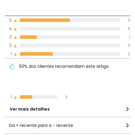
3,3
5
3
(6)
média de
4
0
avaliações em
3
1
todos os idiomas
2
0
1
2
Avaliações 100% autênticas,
50% dos clientes
5
3
50% dos clientes recomendam este artigo
recomendam este artigo
4
0
3
1
2
0
1
2
Ver mais detalhes
Da + recente para a - recente