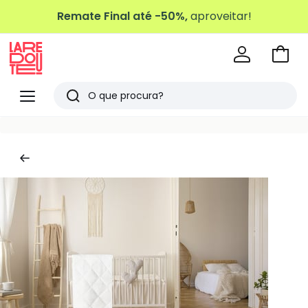
Remate Final até -50%,
aproveitar!
Ir
para
La
o
Redoute
Menu
Pesquisar
carri
Últimos
artigos
vistos