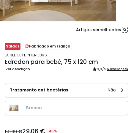
Artigos semelhantes
Saldos
Fabricado em França
LA REDOUTE INTERIEURS
Edredon para bebé, 75 x 120 cm
Ver descrição
3,3
/5
6 avaliações
Tratamento antibactérias
Não
Branco
29.06
29.06 €
€
50.99 €
-43%