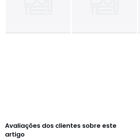
Dimensões:
• 75 x 120 cm
Cores
Branco
Tamanhos
75 x 120 cm
Avaliações dos clientes sobre este
artigo