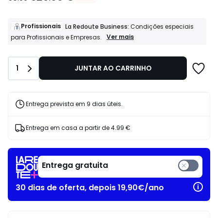
em
vez
de
Profissionais
La Redoute Business:
Condições especiais
50.99
Profissionais
Ver mais
para Profissionais e Empresas.
La
€
Redoute
43%
Business:
de
Quantidade
1
JUNTAR AO CARRINHO
Condições
desconto
especiais
aplicado.
para
Profissionais
e
Entrega prevista em 9 dias úteis.
Empresas.
Entrega em casa a partir de
4.99 €
Entrega gratuita
30 dias de oferta, depois 19,90€/ano