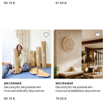
55.70 €
67.00 €
2
MACRAMAR
MACRAMAR
Decoração de parede em
Decoração de parede em
Cores
macramé BLUES, Macramar
macramé MANDALA, Macramar
55.70 €
75.00 €