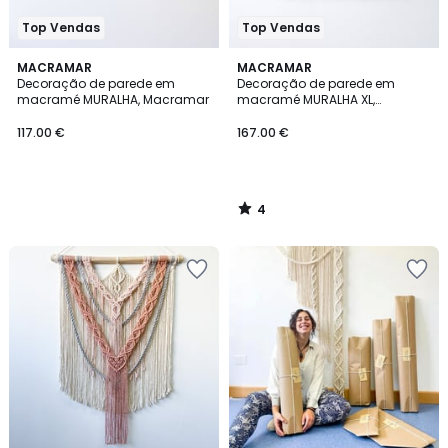
Top Vendas
Top Vendas
4
MACRAMAR
MACRAMAR
/
Decoração de parede em
Decoração de parede em
5
macramé MURALHA, Macramar
macramé MURALHA XL,
Macramar
117.00 €
167.00 €
4
/
5