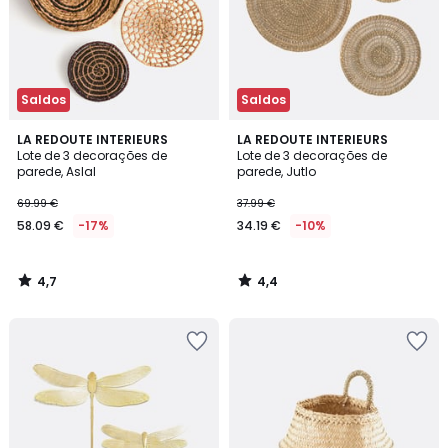
Saldos
Saldos
4,7
4,4
LA REDOUTE INTERIEURS
LA REDOUTE INTERIEURS
/ 5
/ 5
Lote de 3 decorações de
Lote de 3 decorações de
parede, Aslal
parede, Jutlo
69.99 €
37.99 €
58.09 €
-17%
34.19 €
-10%
4,7
4,4
/
/
5
5