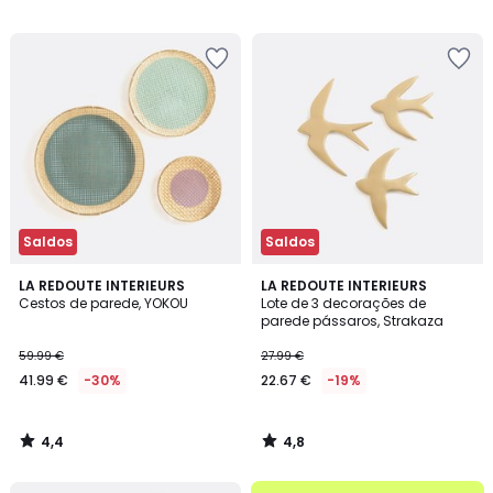
27.99
/
/
5
5
€
16%
de
desconto
aplicado.
Saldos
Saldos
4,4
4,8
LA REDOUTE INTERIEURS
LA REDOUTE INTERIEURS
/ 5
/ 5
Cestos de parede, YOKOU
Lote de 3 decorações de
parede pássaros, Strakaza
59.99 €
27.99 €
41.99 €
-30%
22.67 €
-19%
4,4
4,8
/
/
5
5
até