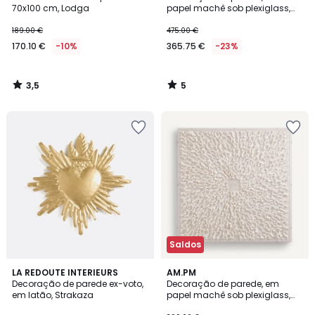
5
70x100 cm, Lodga
papel machê sob plexiglass,
Sudjo
189.00 €
475.00 €
170.10 €
-10%
365.75 €
-23%
3,5
5
/
/
5
5
Saldos
3,7
LA REDOUTE INTERIEURS
AM.PM
/ 5
Decoração de parede ex-voto,
Decoração de parede, em
em latão, Strakaza
papel machê sob plexiglass,
Sudjo