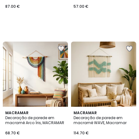
MACRAMAR
MACRAMAR
87.00 €
57.00 €
MACRAMAR
2
MACRAMAR
Decoração de parede em
Decoração de parede em
Cores
macramé Arco Íris, MACRAMAR
macramé WAVE, Macramar
68.70 €
114.70 €