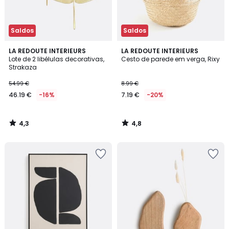
Saldos
Saldos
4,3
4,8
LA REDOUTE INTERIEURS
LA REDOUTE INTERIEURS
/ 5
/ 5
Lote de 2 libélulas decorativas,
Cesto de parede em verga, Rixy
Strakaza
54.99 €
8.99 €
46.19 €
-16%
7.19 €
-20%
4,3
4,8
/
/
5
5