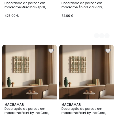
Decoração de parede em
Decoração de parede em
Cores
macramé Muralha Rep XL,
macramé Árvore da Vida,
MACRAMAR</
MACRAMAR
425.00 €
72.00 €
MACRAMAR
MACRAMAR
Decoração de parede em
Decoração de parede em
macramé Paint by the Cord,
macramé Paint by the Cord,