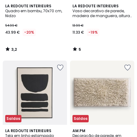
3,2
5
LA REDOUTE INTERIEURS
LA REDOUTE INTERIEURS
/ 5
/
Quadro em bambu, 70x70 cm,
Vaso decorativo de parede,
5
Nidzo
madeira de mangueira, altura
17cm, NALYA
54.99 €
13.99 €
43.99 €
-20%
11.33 €
-19%
3,2
5
/
/
5
5
Saldos
Saldos
3,5
5
LA REDOUTE INTERIEURS
AM.PM
/ 5
/
Tela em linho estampado
Decoração de parede, em