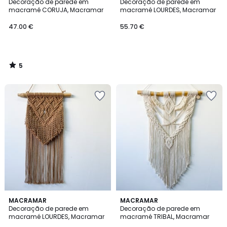
/
Decoração de parede em
Decoração de parede em
5
macramé CORUJA, Macramar
macramé LOURDES, Macramar
47.00 €
55.70 €
5
/
5
MACRAMAR
MACRAMAR
Decoração de parede em
Decoração de parede em
macramé LOURDES, Macramar
macramé TRIBAL, Macramar