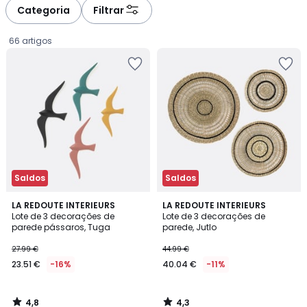
à
à
Categoria
Filtrar
gauche
droite
66 artigos
Saldos
Saldos
4,8
4,3
LA REDOUTE INTERIEURS
LA REDOUTE INTERIEURS
/ 5
/ 5
Lote de 3 decorações de
Lote de 3 decorações de
parede pássaros, Tuga
parede, Jutlo
23.51
27.99 €
44.99 €
€
23.51 €
-16%
40.04 €
-11%
em
vez
de
4,8
4,3