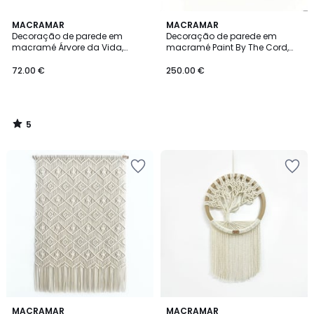
5
MACRAMAR
MACRAMAR
/
Decoração de parede em
Decoração de parede em
5
macramé Árvore da Vida,
macramé Paint By The Cord,
MACRAMAR
MACRAMAR
72.00 €
250.00 €
5
/
5
MACRAMAR
2
MACRAMAR