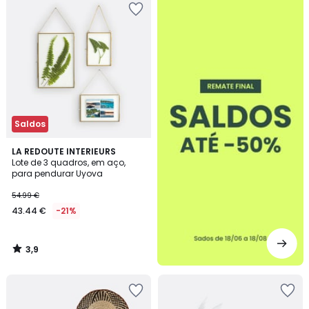
-50%
Saldos
3,9
LA REDOUTE INTERIEURS
/ 5
Lote de 3 quadros, em aço,
para pendurar Uyova
54.99 €
43.44 €
-21%
3,9
/
5