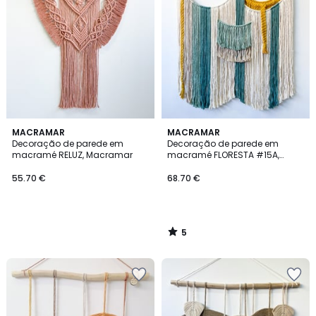
5
MACRAMAR
MACRAMAR
/
Decoração de parede em
Decoração de parede em
5
macramé RELUZ, Macramar
macramé FLORESTA #15A,
Macramar
55.70 €
68.70 €
5
/
5