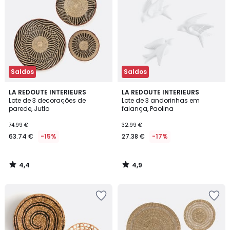
Saldos
Saldos
4,4
4,9
LA REDOUTE INTERIEURS
LA REDOUTE INTERIEURS
/ 5
/ 5
Lote de 3 decorações de
Lote de 3 andorinhas em
parede, Jutlo
faiança, Paolina
74.99 €
32.99 €
63.74 €
-15%
27.38 €
-17%
4,4
4,9
/
/
5
5