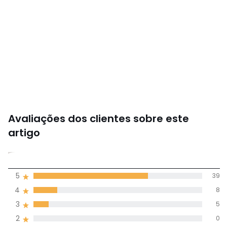
Avaliações dos clientes sobre este
artigo
4,3
5
39
(57)
média de
4
8
avaliações em
3
5
todos os idiomas
2
0