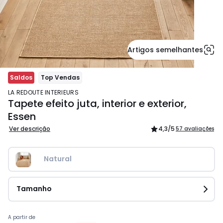
Artigos semelhantes
Saldos
Top Vendas
LA REDOUTE INTERIEURS
Tapete efeito juta, interior e exterior,
Essen
Ver descrição
4,3
/5
57 avaliações
Natural
Tamanho
Preço
A partir de