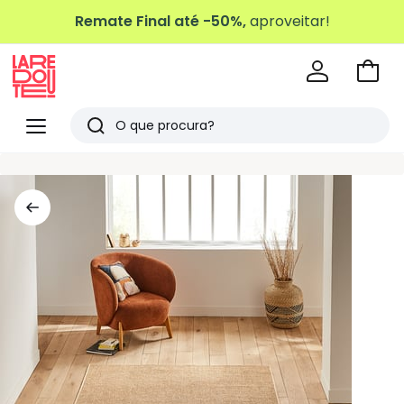
Remate Final até -50%,
aproveitar!
Ir
para
La
o
Redoute
Menu
Pesquisar
carri
Últimos
artigos
vistos