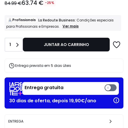
63.74 €
a
84.99 €
-25%
partir
de
63.74
Profissionais
La Redoute Business:
Condições especiais
€
Profissionais
Ver mais
para Profissionais e Empresas.
La
em
Redoute
vez
Business:
de
Quantidade
1
JUNTAR AO CARRINHO
Condições
84.99
especiais
€
para
25%
Profissionais
e
de
Entrega prevista em 5 dias úteis
Empresas.
desconto
aplicado.
Entrega gratuita
30 dias de oferta, depois 19,90€/ano
ENTREGA