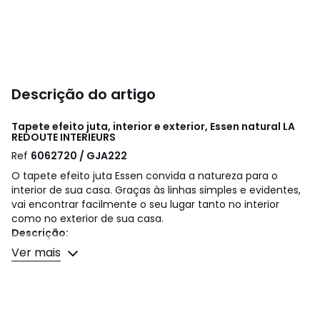
Descrição do artigo
Tapete efeito juta, interior e exterior, Essen natural
LA
REDOUTE INTERIEURS
Ref
6062720 / GJA222
O tapete efeito juta Essen convida a natureza para o
interior de sua casa. Graças às linhas simples e evidentes,
vai encontrar facilmente o seu lugar tanto no interior
como no exterior de sua casa.
Descrição:
• 100% polipropileno, 2800 g/m2
Ver mais
• Tecelagem plana
• Espessura: 1 cm
Qualidade
• O polipropileno é uma matéria sintética com um