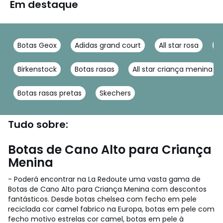
Em destaque
Botas Geox
Adidas grand court
All star rosa
A
Birkenstock
Botas rasas
All star criança menina
Botas rasas pretas
Skechers
Tudo sobre:
Botas de Cano Alto para Criança
Menina
- Poderá encontrar na La Redoute uma vasta gama de
Botas de Cano Alto para Criança Menina com descontos
fantásticos. Desde botas chelsea com fecho em pele
reciclada cor camel fabrico na Europa, botas em pele com
fecho motivo estrelas cor camel, botas em pele à