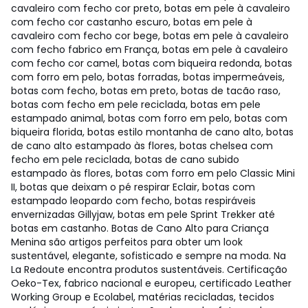
cavaleiro com fecho cor preto, botas em pele à cavaleiro
com fecho cor castanho escuro, botas em pele à
cavaleiro com fecho cor bege, botas em pele à cavaleiro
com fecho fabrico em França, botas em pele à cavaleiro
com fecho cor camel, botas com biqueira redonda, botas
com forro em pelo, botas forradas, botas impermeáveis,
botas com fecho, botas em preto, botas de tacão raso,
botas com fecho em pele reciclada, botas em pele
estampado animal, botas com forro em pelo, botas com
biqueira florida, botas estilo montanha de cano alto, botas
de cano alto estampado às flores, botas chelsea com
fecho em pele reciclada, botas de cano subido
estampado às flores, botas com forro em pelo Classic Mini
II, botas que deixam o pé respirar Eclair, botas com
estampado leopardo com fecho, botas respiráveis
envernizadas Gillyjaw, botas em pele Sprint Trekker até
botas em castanho. Botas de Cano Alto para Criança
Menina são artigos perfeitos para obter um look
sustentável, elegante, sofisticado e sempre na moda. Na
La Redoute encontra produtos sustentáveis. Certificação
Oeko-Tex, fabrico nacional e europeu, certificado Leather
Working Group e Ecolabel, matérias recicladas, tecidos