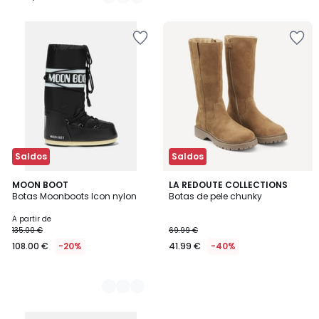
69.99
/
5
€
40%
de
desconto
aplicado.
Saldos
Saldos
2
MOON BOOT
LA REDOUTE COLLECTIONS
Botas Moonboots Icon nylon
Botas de pele chunky
Cores
A partir de
135.00 €
69.99 €
108.00 €
-20%
41.99 €
-40%