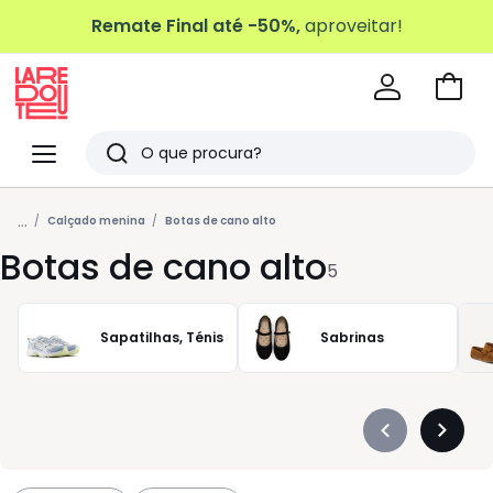
Remate Final até -50%,
aproveitar!
Ir
para
La
o
Redoute
Menu
Pesquisar
carri
Últimos
...
artigos
Calçado menina
Botas de cano alto
Botas de cano alto
vistos
5
Sapatilhas, Ténis
Sabrinas
Précédent
Suivan
-
-
défiler
défiler