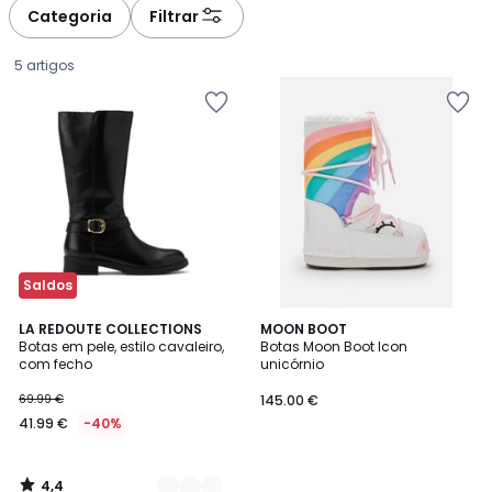
à
à
Categoria
Filtrar
gauche
droite
5 artigos
Saldos
4,4
2
LA REDOUTE COLLECTIONS
MOON BOOT
/ 5
Botas em pele, estilo cavaleiro,
Botas Moon Boot Icon
Cores
com fecho
unicórnio
41.99
69.99 €
145.00 €
€
41.99 €
-40%
em
vez
de
4,4