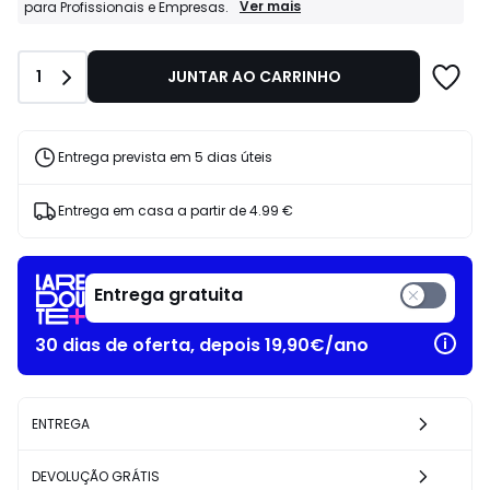
169.00
Profissionais
Ver mais
para Profissionais e Empresas.
La
€
Redoute
35%
Business:
de
Quantidade
1
JUNTAR AO CARRINHO
Condições
desconto
especiais
aplicado.
para
Profissionais
e
Entrega prevista em 5 dias úteis
Empresas.
Entrega em casa a partir de
4.99 €
Entrega gratuita
30 dias de oferta, depois 19,90€/ano
ENTREGA
DEVOLUÇÃO GRÁTIS