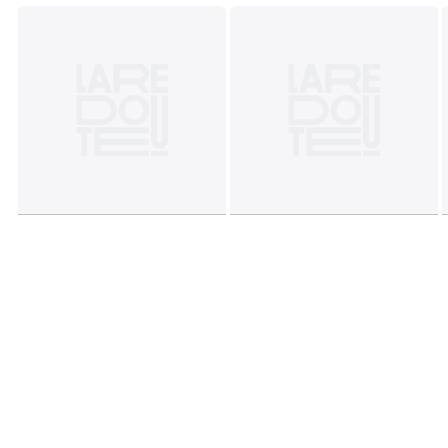
Dimensões e peso das embalagens
1 embalagem
• Comp. 103 × alt. 34 × prof. 41 cm, 12,95 kg
Cores
Cinzento claro
Tamanhos
TAMANHO ÚNICO
Ficha técnica
Descarregar guia