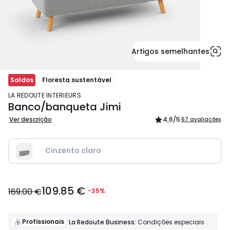
Artigos semelhantes
Saldos
Floresta sustentável
LA REDOUTE INTERIEURS
Banco/banqueta Jimi
Ver descrição
4,6
/5
67 avaliações
Cinzento claro
109.85
109.85 €
€
169.00 €
-35%
em
vez
de
Profissionais
La Redoute Business:
Condições especiais