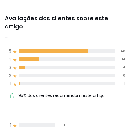
Avaliações dos clientes sobre este
artigo
4,6
5
48
(67)
média de
4
14
avaliações em
3
4
todos os idiomas
2
0
1
1
Avaliações 100% autênticas,
95% dos clientes
5
48
95% dos clientes recomendam este artigo
recomendam este artigo
4
14
3
4
2
0
1
1