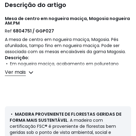
Descrição do artigo
Mesa de centro em nogueira maciça, Magosia nogueira
AM.PM
Ref
6804751 / GGP027
A mesa de centro em nogueira maciça, Magosia. Pés
afunilados, tampo fino em nogueira maciça. Pode ser
associada com as mesas encaixáveis da gama Magosia.
Descrição:
• Em nogueira maciça, acabamento em poliuretano
• Pés afunilados, tipo tacão
Ver mais
Dimensões:
• Larg. 44 x alt. 37 x prof. 44 cm
Entrega
Este artigo é entregue desmontado. Será entregue em sua
casa. Atenção! Verifique se as aberturas (portas, escadas,
•
MADEIRA PROVENIENTE DE FLORESTAS GERIDAS DE
elevadores) permitem a passagem da(s) embalagens no
FORMA MAIS SUSTENTÁVEL
. A madeira com
ato da entrega.
certificação FSC® é proveniente de florestas bem
geridas sob o ponto de vista ambiental, social e