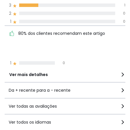
avaliações em
3
1
todos os idiomas
2
0
1
0
Avaliações 100% autênticas,
80% dos clientes
5
4
80% dos clientes recomendam este artigo
recomendam este artigo
4
0
3
1
2
0
1
0
Ver mais detalhes
Da + recente para a - recente
Ver todas as avaliações
Ver todos os idiomas