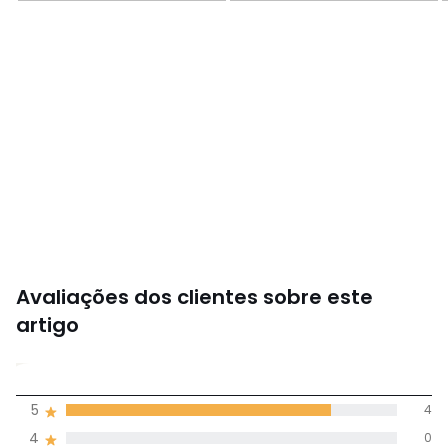
Avaliações dos clientes sobre este
artigo
4,6
5
4
(5)
média de
4
0