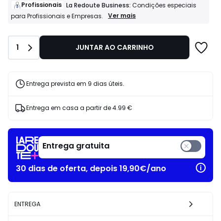
de
Profissionais
La Redoute Business:
Condições especiais
269.00
Profissionais
Ver mais
para Profissionais e Empresas.
La
€
Redoute
25%
Business:
de
Quantidade
1
JUNTAR AO CARRINHO
Condições
desconto
especiais
aplicado.
para
Profissionais
e
Entrega prevista em 9 dias úteis.
Empresas.
Entrega em casa a partir de
4.99 €
Entrega gratuita
30 dias de oferta, depois 19,90€/ano
ENTREGA