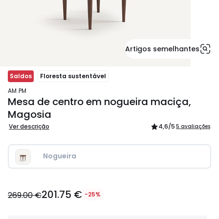
Artigos semelhantes
Saldos
Floresta sustentável
AM.PM
Mesa de centro em nogueira maciça,
Magosia
Ver descrição
4,6
/5
5 avaliações
Nogueira
201.75
201.75 €
€
269.00 €
-25%
em
vez